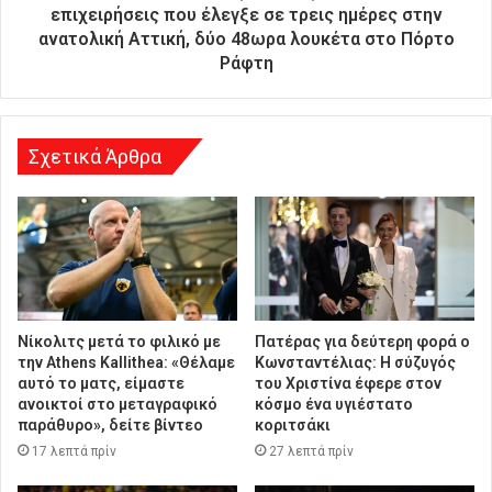
υ
επιχειρήσεις που έλεγξε σε τρεις ημέρες στην
ν
ανατολική Αττική, δύο 48ωρα λουκέτα στο Πόρτο
σ
Ράφτη
η
Σχετικά Άρθρα
Νίκολιτς μετά το φιλικό με
Πατέρας για δεύτερη φορά ο
την Athens Kallithea: «Θέλαμε
Κωνσταντέλιας: Η σύζυγός
αυτό το ματς, είμαστε
του Χριστίνα έφερε στον
ανοικτοί στο μεταγραφικό
κόσμο ένα υγιέστατο
παράθυρο», δείτε βίντεο
κοριτσάκι
17 λεπτά πρίν
27 λεπτά πρίν