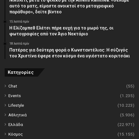
Νίκολιτς μετά το φιλικό με την Athens Kallithea: «Θέλαμε
αυτό το ματς, είμαστε ανοικτοί στο μεταγραφικό
παράθυρο», δείτε βίντεο
15 λεπτά πρίν
Η Ελίζαμπεθ Ελέτσι πήρε ευχή για το μωρό της, οι
φωτογραφίες από τον Άγιο Νεκτάριο
18 λεπτά πρίν
Πατέρας για δεύτερη φορά ο Κωνσταντέλιας: Η σύζυγός
του Χριστίνα έφερε στον κόσμο ένα υγιέστατο κοριτσάκι
Κατηγορίες
Chat
(55)
Events
(1.235)
Lifestyle
(10.223)
Αθλητικά
(5.936)
Ελλάδα
(22.971)
Κόσμος
(15.155)