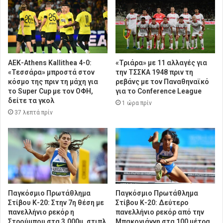
ΑΕΚ-Athens Kallithea 4-0:
«Τριάρα» με 11 αλλαγές για
«Τεσσάρα» μπροστά στον
την ΤΣΣΚΑ 1948 πριν τη
κόσμο της πριν τη μάχη για
ρεβάνς με τον Παναθηναϊκό
το Super Cup με τον ΟΦΗ,
για το Conference League
δείτε τα γκολ
1 ώρα πρίν
37 λεπτά πρίν
Παγκόσμιο Πρωτάθλημα
Παγκόσμιο Πρωτάθλημα
Στίβου Κ-20: Στην 7η θέση με
Στίβου Κ-20: Δεύτερο
πανελλήνιο ρεκόρ η
πανελλήνιο ρεκόρ από την
Στρούμπου στα 3.000μ. στιπλ
Μπακογιάννη στα 100 μέτρα