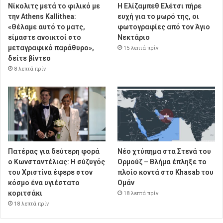
Νίκολιτς μετά το φιλικό με
Η Ελίζαμπεθ Ελέτσι πήρε
την Athens Kallithea:
ευχή για το μωρό της, οι
«Θέλαμε αυτό το ματς,
φωτογραφίες από τον Άγιο
είμαστε ανοικτοί στο
Νεκτάριο
μεταγραφικό παράθυρο»,
15 λεπτά πρίν
δείτε βίντεο
8 λεπτά πρίν
Πατέρας για δεύτερη φορά
Νέο χτύπημα στα Στενά του
ο Κωνσταντέλιας: Η σύζυγός
Ορμούζ – Βλήμα έπληξε το
του Χριστίνα έφερε στον
πλοίο κοντά στο Khasab του
κόσμο ένα υγιέστατο
Ομάν
κοριτσάκι
18 λεπτά πρίν
18 λεπτά πρίν