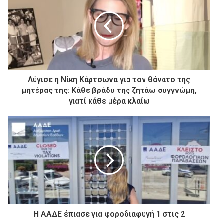
η
ν
η
λ
ε
κ
τ
ρ
Λύγισε η Νίκη Κάρτσωνα για τον θάνατο της
ο
μητέρας της: Κάθε βράδυ της ζητάω συγγνώμη,
ν
γιατί κάθε μέρα κλαίω
ι
κ
ή
σ
α
ς
δ
ι
ε
ύ
θ
Η ΑΑΔΕ έπιασε για φοροδιαφυγή 1 στις 2