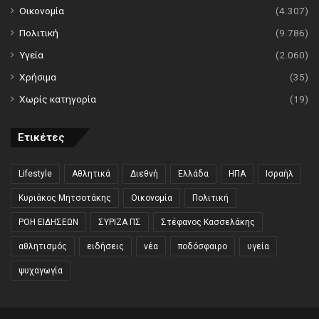
Οικονομία
(4.307)
Πολιτική
(9.786)
Υγεία
(2.060)
Χρήσιμα
(35)
Χωρίς κατηγορία
(19)
Ετικέτες
Lifestyle
Αθλητικά
Διεθνή
Ελλάδα
ΗΠΑ
Ισραήλ
Κυριάκος Μητσοτάκης
Οικονομία
Πολιτική
ΡΟΗ ΕΙΔΗΣΕΩΝ
ΣΥΡΙΖΑ ΠΣ
Στέφανος Κασσελάκης
αθλητισμός
ειδήσεις
νέα
ποδόσφαιρο
υγεία
ψυχαγωγία