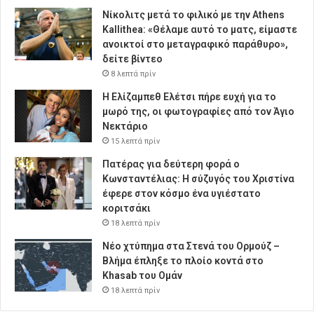
Νίκολιτς μετά το φιλικό με την Athens
Kallithea: «Θέλαμε αυτό το ματς, είμαστε
ανοικτοί στο μεταγραφικό παράθυρο»,
δείτε βίντεο
8 λεπτά πρίν
Η Ελίζαμπεθ Ελέτσι πήρε ευχή για το
μωρό της, οι φωτογραφίες από τον Άγιο
Νεκτάριο
15 λεπτά πρίν
Πατέρας για δεύτερη φορά ο
Κωνσταντέλιας: Η σύζυγός του Χριστίνα
έφερε στον κόσμο ένα υγιέστατο
κοριτσάκι
18 λεπτά πρίν
Νέο χτύπημα στα Στενά του Ορμούζ –
Βλήμα έπληξε το πλοίο κοντά στο
Khasab του Ομάν
18 λεπτά πρίν