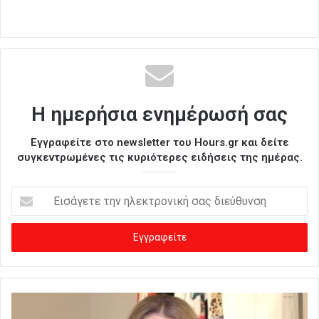
Η ημερήσια ενημέρωσή σας
Εγγραφείτε στο newsletter του Hours.gr και δείτε
συγκεντρωμένες τις κυριότερες ειδήσεις της ημέρας.
Ε
ι
σ
ά
γ
ε
τ
ε
τ