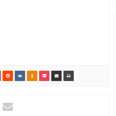
Pinterest
Reddit
VKontakte
Odnoklassniki
Pocket
Κοινοποίηση μέσω Email
Εκτύπωση