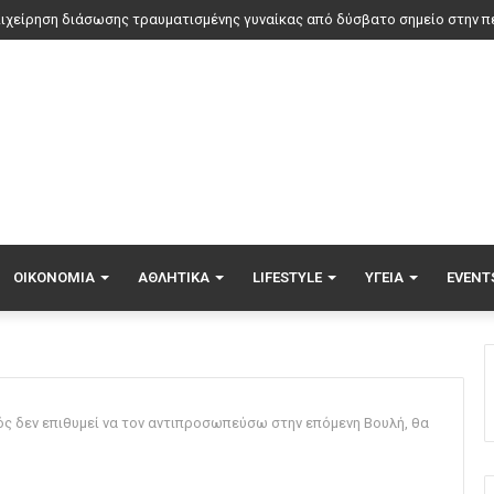
αν η θωρακισμένη BMW δεν κατάφερε να προστατεύσει τον Ζαμπούνη από
ΟΙΚΟΝΟΜΊΑ
ΑΘΛΗΤΙΚΆ
LIFESTYLE
ΥΓΕΊΑ
EVENT
ός δεν επιθυμεί να τον αντιπροσωπεύσω στην επόμενη Βουλή, θα