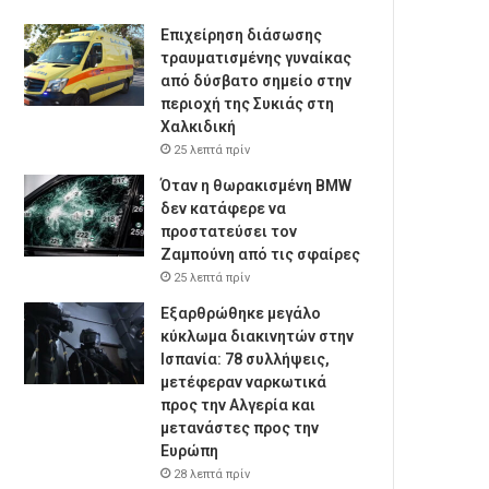
Επιχείρηση διάσωσης
τραυματισμένης γυναίκας
από δύσβατο σημείο στην
περιοχή της Συκιάς στη
Χαλκιδική
25 λεπτά πρίν
Όταν η θωρακισμένη BMW
δεν κατάφερε να
προστατεύσει τον
Ζαμπούνη από τις σφαίρες
25 λεπτά πρίν
Εξαρθρώθηκε μεγάλο
κύκλωμα διακινητών στην
Ισπανία: 78 συλλήψεις,
μετέφεραν ναρκωτικά
προς την Αλγερία και
μετανάστες προς την
Ευρώπη
28 λεπτά πρίν