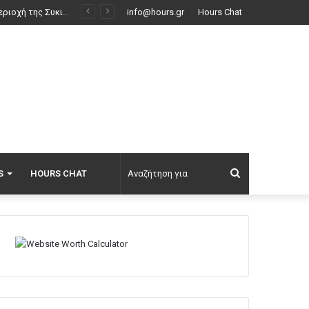
 τις σφαίρες
info@hours.gr
Hours Chat
Αναζήτηση
S
HOURS CHAT
για