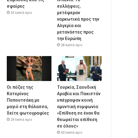
σφαίρες
συλλήψεις,
μετέφεραν
25 λεπτά πρίν
ναρκωτικά προς την
Αλγερία και
μετανάστες προς
την Ευρώπη
28 λεπτά πρίν
Οι πόζες της
Τουρκία, Σαουδική
Κατερίνας
Αραβία και Πακιστάν
Παπουτσάκη με
υπέγραψαν κοινή
μαγιό στη θάλασσα,
αμυντική συμφωνία:
δείτε φωτογραφίες
«Επίθεση σε έναν θα
θεωρείται επίθεση
29 λεπτά πρίν
σε όλους»
50 λεπτά πρίν