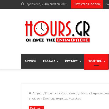
Παρασκευή, 7 Αυγούστου 2026
Έκτακτες Ειδήσεις
Ότ
ΑΡΧΙΚΉ
ΕΛΛΆΔΑ
ΚΌΣΜΟΣ
ΠΟΛΙΤΙΚΉ
Αρχική
/
Πολιτική
/
Κασσελάκης: Εάν ο ελληνικός λα
είναι το τέλος της πορείας για μένα
Πολιτική