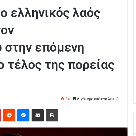
ο ελληνικός λαός
τον
 στην επόμενη
το τέλος της πορείας
24
Λιγότερο από ένα λεπτό
Pinterest
Reddit
Messenger
Κοινοποίηση μέσω Email
Εκτύπωση