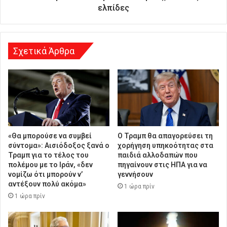
ν
ελπίδες
σ
η
Σχετικά Άρθρα
«Θα μπορούσε να συμβεί
Ο Τραμπ θα απαγορεύσει τη
σύντομα»: Αισιόδοξος ξανά ο
χορήγηση υπηκοότητας στα
Τραμπ για το τέλος του
παιδιά αλλοδαπών που
πολέμου με το Ιράν, «δεν
πηγαίνουν στις ΗΠΑ για να
νομίζω ότι μπορούν ν’
γεννήσουν
αντέξουν πολύ ακόμα»
1 ώρα πρίν
1 ώρα πρίν