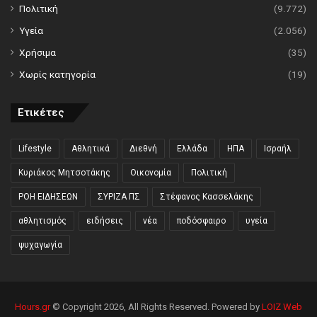
Πολιτική
(9.772)
Υγεία
(2.056)
Χρήσιμα
(35)
Χωρίς κατηγορία
(19)
Ετικέτες
Lifestyle
Αθλητικά
Διεθνή
Ελλάδα
ΗΠΑ
Ισραήλ
Κυριάκος Μητσοτάκης
Οικονομία
Πολιτική
ΡΟΗ ΕΙΔΗΣΕΩΝ
ΣΥΡΙΖΑ ΠΣ
Στέφανος Κασσελάκης
αθλητισμός
ειδήσεις
νέα
ποδόσφαιρο
υγεία
ψυχαγωγία
Hours.gr
© Copyright 2026, All Rights Reserved. Powered by
LOIZ Web