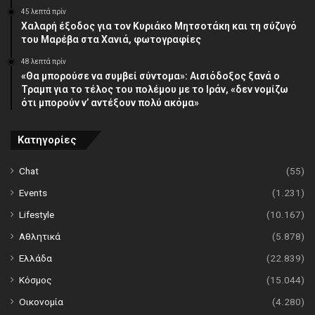
45 λεπτά πρίν
Χαλαρή έξοδος για τον Κυριάκο Μητσοτάκη και τη σύζυγό
του Μαρέβα στα Χανιά, φωτογραφίες
48 λεπτά πρίν
«Θα μπορούσε να συμβεί σύντομα»: Αισιόδοξος ξανά ο
Τραμπ για το τέλος του πολέμου με το Ιράν, «δεν νομίζω
ότι μπορούν ν’ αντέξουν πολύ ακόμα»
Κατηγορίες
Chat
(55)
Events
(1.231)
Lifestyle
(10.167)
Αθλητικά
(5.878)
Ελλάδα
(22.839)
Κόσμος
(15.044)
Οικονομία
(4.280)