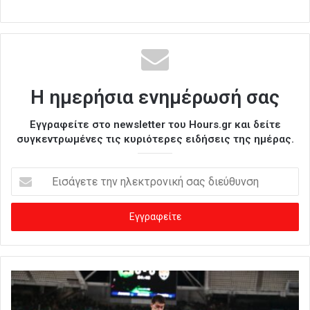
Η ημερήσια ενημέρωσή σας
Εγγραφείτε στο newsletter του Hours.gr και δείτε
συγκεντρωμένες τις κυριότερες ειδήσεις της ημέρας.
Ε
ι
σ
ά
γ
ε
τ
ε
τ
η