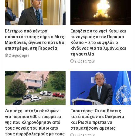
Εξιτήριο από κέντρο
Εκρήξεις στο νησί Κεσμ και
αποκατάστασης πήρε ο Μιτς
συναγερμός στον Περσικό
ΜακΚόνελ, άγνωστο πότε θα
Κόλπο – Στο «υψηλό» ο
επιστρέψει στη Γερουσία
κίνδυνος για τα λιμάνια και
τη ναυτιλία
2 ώρες πρίν
2 ώρες πρίν
Διαμάχη μεταξύ αδελφών
Γκουτέρες: Οι επιθέσεις
για περίπου 600 στρέμματα
κατά αμάχων σε Ουκρανία
γης που κληρονόμησαν από
και Ρωσία πρέπει να
τους γονείς του πίσω από
σταματήσουν αμέσως
τους πυροβολισμούς με τους
3 ώρες πρίν