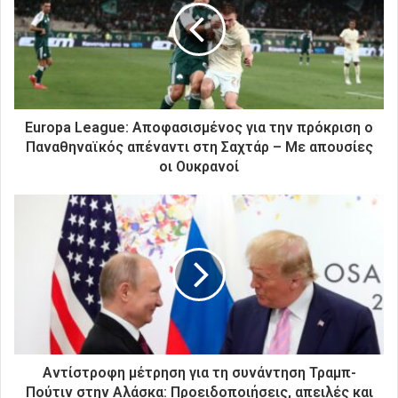
ν
η
λ
ε
κ
τ
ρ
Europa League: Αποφασισμένος για την πρόκριση ο
ο
Παναθηναϊκός απέναντι στη Σαχτάρ – Με απουσίες
ν
οι Ουκρανοί
ι
κ
ή
σ
α
ς
δ
ι
ε
ύ
θ
Αντίστροφη μέτρηση για τη συνάντηση Τραμπ-
υ
Πούτιν στην Αλάσκα: Προειδοποιήσεις, απειλές και