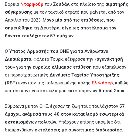
Βόρεια
Νταρφούρ
του
Σουδάν
, στο πλαίσιο της
αιματηρής
σύγκρουσης
με τον τακτικό στρατό που μαίνεται από τον
Απρίλιο του 2023. Μ
όνο μία από τις επιθέσεις, που
σημειώθηκε τη Δευτέρα, είχε ως αποτέλεσμα τον
θάνατο τουλάχιστον 57 αμάχων.
Ο
Ύπατος Αρμοστής του ΟΗΕ για τα Ανθρώπινα
Δικαιώματα
, Φόλκερ Τουρκ, εξέφρασε την «
αγανάκτησή
του» για την ευρείας κλίμακας επίθεση
που εξαπέλυσαν
οι παραστρατιωτικές
Δυνάμεις Ταχείας Υποστήριξης
(RSF)
εναντίον της πολιορκημένης πόλης
Ελ Φάσερ
, καθώς
και του κοντινού καταυλισμού εκτοπισμένων
Αμπού Σουκ
.
Σύμφωνα με τον ΟΗΕ, έχασαν τη ζωή τους τουλάχιστον
57
άμαχοι, ανάμεσά τους 40 στον καταυλισμό εσωτερικά
εκτοπισμένων πολιτών.
Υπάρχουν επίσης υποψίες ότι
διαπράχθηκαν
εκτελέσεις με συνοπτικές διαδικασίες.