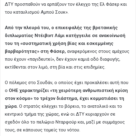
ΔΤΥ προσπαθούν να αρπάξουν τον έλεγχο της Ελ Φάσερ και
του καταυλισμού Αμπού Σουκ».
Από την πλευρά του, ο επικεφαλής της βρετανικής
διπλωματίας Ντέιβιντ Λάμι κατήγγειλε σε ανακοίνωσή
του τη «συστηματική χρήση βίας και εσκεμμένης
βαρβαρότητας» στη Φάσερ,
αναφερόμενος στους αμάχους
που έχουν «παγιδευτεί», δεν έχουν καμιά οδό διαφυγής,
εκτίθενται στον λιμό, στη βία και στις επιδημίες.
Ο πόλεμος στο Σουδάν, ο οποίος έχει προκαλέσει αυτή που
ο
ΟΗΕ χαρακτηρίζει «τη χειρότερη ανθρωπιστική κρίση
στον κόσμο» το τρέχον διάστημα, έχει κομματιάσει τη
χώρα.
Ο στρατός ελέγχει το βόρειο, το ανατολικό και το
κεντρικό τμήμα της χώρας, ενώ οι ΔΤΥ κυριαρχούν σε
σχεδόν όλο το πελώριο Νταρφούρ και, μαζί με συμμάχους
τους, σε κάποιους τομείς του νότου.