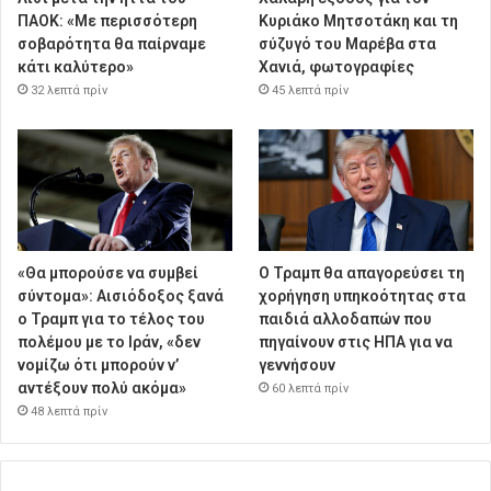
ΠΑΟΚ: «Με περισσότερη
Κυριάκο Μητσοτάκη και τη
σοβαρότητα θα παίρναμε
σύζυγό του Μαρέβα στα
κάτι καλύτερο»
Χανιά, φωτογραφίες
32 λεπτά πρίν
45 λεπτά πρίν
«Θα μπορούσε να συμβεί
Ο Τραμπ θα απαγορεύσει τη
σύντομα»: Αισιόδοξος ξανά
χορήγηση υπηκοότητας στα
ο Τραμπ για το τέλος του
παιδιά αλλοδαπών που
πολέμου με το Ιράν, «δεν
πηγαίνουν στις ΗΠΑ για να
νομίζω ότι μπορούν ν’
γεννήσουν
αντέξουν πολύ ακόμα»
60 λεπτά πρίν
48 λεπτά πρίν