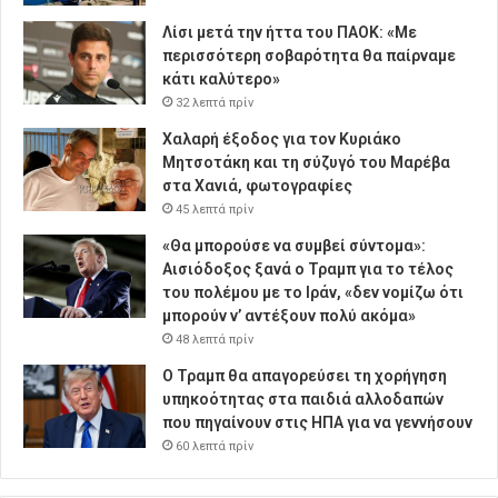
Λίσι μετά την ήττα του ΠΑΟΚ: «Με
περισσότερη σοβαρότητα θα παίρναμε
κάτι καλύτερο»
32 λεπτά πρίν
Χαλαρή έξοδος για τον Κυριάκο
Μητσοτάκη και τη σύζυγό του Μαρέβα
στα Χανιά, φωτογραφίες
45 λεπτά πρίν
«Θα μπορούσε να συμβεί σύντομα»:
Αισιόδοξος ξανά ο Τραμπ για το τέλος
του πολέμου με το Ιράν, «δεν νομίζω ότι
μπορούν ν’ αντέξουν πολύ ακόμα»
48 λεπτά πρίν
Ο Τραμπ θα απαγορεύσει τη χορήγηση
υπηκοότητας στα παιδιά αλλοδαπών
που πηγαίνουν στις ΗΠΑ για να γεννήσουν
60 λεπτά πρίν