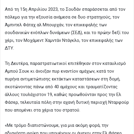
Από τη 15η Απριλίου 2023, το Σουδάν σπαράσσεται από τον
πόλεμο για την εξουσία ανάμεσα σε δυο στρατηγούς, τον
Άμπντελ Φάταχ αλ Μπουρχάν, τον επικεφαλής των
σουδανικών ενόπλων δυνάμεων (ΣΕΔ), και το πρώην δεξί του
χέρι, τον Μοχάμεντ Χαμντάν Ντάγκλο, τον επικεφαλής των
ΔΤΥ.
Τη Δευτέρα, παραστρατιωτικοί επιτέθηκαν στον καταυλισμό
Αμπού Σουκ κι άνοιξαν πυρ εναντίον αμάχων, κατά τον
πυρήνα αντιμετώπισης εκτάκτων καταστάσεων στη δομή,
σκοτώνοντας πάνω από 40 αμάχους και τραυματίζοντας
άλλους τουλάχιστον 19, καθώς προωθούνταν προς την Ελ
Φάσερ, τελευταία πόλη στην αχανή δυτική περιοχή Νταρφούρ
που απομένει στα χέρια του στρατού.
«Με τρόμο διαπιστώνουμε, για μια ακόμη φορά, την
αδιανόητη φρίκη που υπομένουν οι άμαχοι στην Ελ Φάσερ,