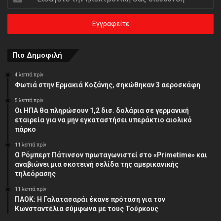
την
ηλεκτρονική
σας
διεύθυνση
Πιο Δημοφιλή
4 λεπτά πρίν
Φωτιά στην Ερμακιά Κοζάνης, σηκώθηκαν 3 αεροσκάφη
5 λεπτά πρίν
Οι ΗΠΑ θα πληρώσουν 1,2 δισ. δολάρια σε γερμανική
εταιρεία για να μην εγκαταστήσει υπεράκτιο αιολικό
πάρκο
11 λεπτά πρίν
Ο Ρόμπερτ Πάτινσον πρωταγωνιστεί στο «Primetime» και
αναβιώνει μια σκοτεινή σελίδα της αμερικανικής
τηλεόρασης
11 λεπτά πρίν
ΠΑΟΚ: Η Γαλατασαράι έκανε πρόταση για τον
Κωνσταντέλια σύμφωνα με τους Τούρκους