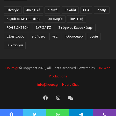
Lifestyle
Αθλητικά
Διεθνή
Ελλάδα
ΗΠΑ
Ισραήλ
Κυριάκος Μητσοτάκης
Οικονομία
Πολιτική
ΡΟΗ ΕΙΔΗΣΕΩΝ
ΣΥΡΙΖΑ ΠΣ
Στέφανος Κασσελάκης
αθλητισμός
ειδήσεις
νέα
ποδόσφαιρο
υγεία
ψυχαγωγία
Hours.gr
© Copyright 2026, All Rights Reserved. Powered by
LOIZ Web
Productions
info@hours.gr
Hours Chat
Facebook
Instagram
Hours
Chat