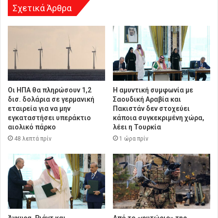
Σχετικά Άρθρα
Οι ΗΠΑ θα πληρώσουν 1,2
Η αμυντική συμφωνία με
δισ. δολάρια σε γερμανική
Σαουδική Αραβία και
εταιρεία για να μην
Πακιστάν δεν στοχεύει
εγκαταστήσει υπεράκτιο
κάποια συγκεκριμένη χώρα,
αιολικό πάρκο
λέει η Τουρκία
48 λεπτά πρίν
1 ώρα πρίν
Άγκυρα, Ριάντ και
Από το «φυτώριο» της