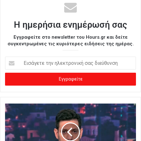
Η ημερήσια ενημέρωσή σας
Εγγραφείτε στο newsletter του Hours.gr και δείτε
συγκεντρωμένες τις κυριότερες ειδήσεις της ημέρας.
Ε
ι
σ
ά
γ
ε
τ
ε
τ
η
ν
η
λ