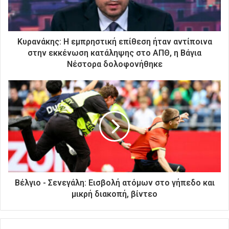
ε
κ
τ
ρ
Κυρανάκης: Η εμπρηστική επίθεση ήταν αντίποινα
ο
στην εκκένωση κατάληψης στο ΑΠΘ, η Βάγια
ν
Νέστορα δολοφονήθηκε
ι
κ
ή
σ
α
ς
δ
ι
ε
ύ
θ
Βέλγιο - Σενεγάλη: Εισβολή ατόμων στο γήπεδο και
υ
μικρή διακοπή, βίντεο
ν
σ
η