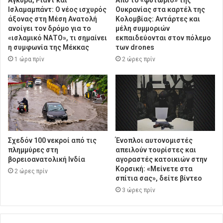
Ισλαμαμπάντ: Ο νέος ισχυρός
Ουκρανίας στα καρτέλ της
άξονας στη Μέση Ανατολή
Κολομβίας: Αντάρτες και
ανοίγει τον δρόμο για το
μέλη συμμοριών
«ισλαμικό ΝΑΤΟ», τι σημαίνει
εκπαιδεύονται στον πόλεμο
η συμφωνία της Μέκκας
των drones
1 ώρα πρίν
2 ώρες πρίν
Σχεδόν 100 νεκροί από τις
Ένοπλοι αυτονομιστές
πλημμύρες στη
απειλούν τουρίστες και
βορειοανατολική Ινδία
αγοραστές κατοικιών στην
Κορσική: «Μείνετε στα
2 ώρες πρίν
σπίτια σας», δείτε βίντεο
3 ώρες πρίν