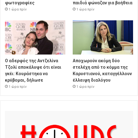
φωτογραφίες
παιδιά φώναζαν για βοήθεια
1 ώρα πρίν
1 ώρα πρίν
Ο αδερφός της Αντζελίνα
Αποχωρούν ακόμη δύο
Τζολί αποκάλυψε ότι είναι
στελέχη από το κόμμα της
γκέι: Κουράστηκα να
Καρυστιανού, καταγγέλλουν
κρύβομαι, δήλωσε
έλλειψη διαλόγου
1 ώρα πρίν
1 ώρα πρίν