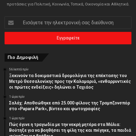
προτάσεις για Πολιτική, Κοινωνία, Τοπικά, Οικονομία και Αθλητικά.
Εισάγετε
την
ηλεκτρονική
σας
διεύθυνση
Πιο Δημοφιλή
56 λεπτά πρίν
Ξεκινούν τα δοκιμαστικά δρομολόγια της επέκτασης του
Μετρό Θεσσαλονίκης προς την Καλαμαριά, «ενθαρρυντικές
οι πρώτες ενδείξεις» δηλώνει ο Ταχιάος
1 ώρα πρίν
Σαλάχ: Αποθεώθηκε από 25.000 φίλους της Τραμπζονσπόρ
στο «Papara Park», βίντεο και φωτογραφίες
1 ώρα πρίν
Πώς έγινε η τραγωδία με την νεκρή μητέρα στα Μάλια:
Βούτηξε για να βοηθήσει τη φίλη της και πνίγηκε, τα παιδιά
φώναζαν για βοήθεια