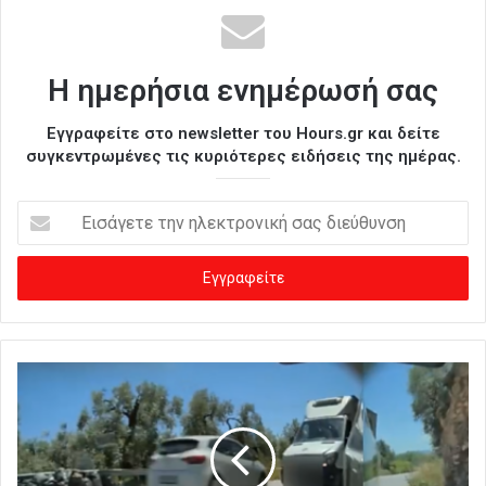
Η ημερήσια ενημέρωσή σας
Εγγραφείτε στο newsletter του Hours.gr και δείτε
συγκεντρωμένες τις κυριότερες ειδήσεις της ημέρας.
Ε
ι
σ
ά
γ
ε
τ
ε
τ
η
ν
η
λ