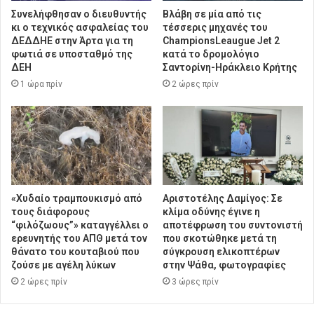
Συνελήφθησαν ο διευθυντής
Βλάβη σε μία από τις
κι ο τεχνικός ασφαλείας του
τέσσερις μηχανές του
ΔΕΔΔΗΕ στην Άρτα για τη
ChampionsLeaugue Jet 2
φωτιά σε υποσταθμό της
κατά το δρομολόγιο
ΔΕΗ
Σαντορίνη-Ηράκλειο Κρήτης
1 ώρα πρίν
2 ώρες πρίν
«Χυδαίο τραμπουκισμό από
Αριστοτέλης Δαμίγος: Σε
τους διάφορους
κλίμα οδύνης έγινε η
“φιλόζωους”» καταγγέλλει ο
αποτέφρωση του συντονιστή
ερευνητής του ΑΠΘ μετά τον
που σκοτώθηκε μετά τη
θάνατο του κουταβιού που
σύγκρουση ελικοπτέρων
ζούσε με αγέλη λύκων
στην Ψάθα, φωτογραφίες
2 ώρες πρίν
3 ώρες πρίν