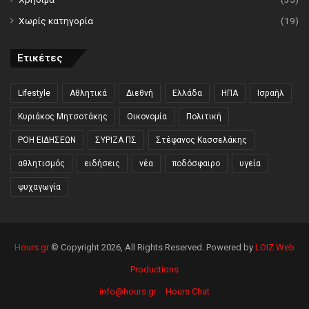
Χωρίς κατηγορία
(19)
Ετικέτες
Lifestyle
Αθλητικά
Διεθνή
Ελλάδα
ΗΠΑ
Ισραήλ
Κυριάκος Μητσοτάκης
Οικονομία
Πολιτική
ΡΟΗ ΕΙΔΗΣΕΩΝ
ΣΥΡΙΖΑ ΠΣ
Στέφανος Κασσελάκης
αθλητισμός
ειδήσεις
νέα
ποδόσφαιρο
υγεία
ψυχαγωγία
Hours.gr
© Copyright 2026, All Rights Reserved. Powered by
LOIZ Web
Productions
info@hours.gr
Hours Chat