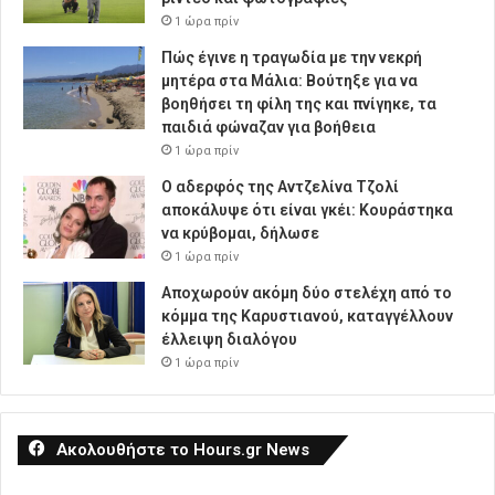
1 ώρα πρίν
Πώς έγινε η τραγωδία με την νεκρή
μητέρα στα Μάλια: Βούτηξε για να
βοηθήσει τη φίλη της και πνίγηκε, τα
παιδιά φώναζαν για βοήθεια
1 ώρα πρίν
Ο αδερφός της Αντζελίνα Τζολί
αποκάλυψε ότι είναι γκέι: Κουράστηκα
να κρύβομαι, δήλωσε
1 ώρα πρίν
Αποχωρούν ακόμη δύο στελέχη από το
κόμμα της Καρυστιανού, καταγγέλλουν
έλλειψη διαλόγου
1 ώρα πρίν
Ακολουθήστε το Hours.gr News