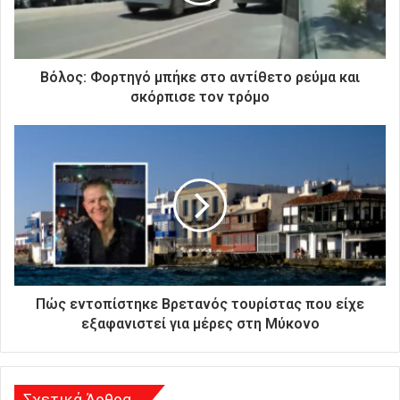
ε
κ
τ
ρ
Βόλος: Φορτηγό μπήκε στο αντίθετο ρεύμα και
ο
σκόρπισε τον τρόμο
ν
ι
κ
ή
σ
α
ς
δ
ι
ε
ύ
Πώς εντοπίστηκε Βρετανός τουρίστας που είχε
θ
εξαφανιστεί για μέρες στη Μύκονο
υ
ν
σ
η
Σχετικά Άρθρα