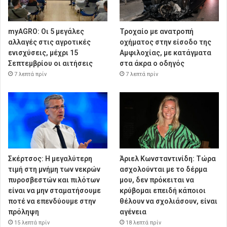
myAGRO: Οι 5 μεγάλες
Τροχαίο με ανατροπή
αλλαγές στις αγροτικές
οχήματος στην είσοδο της
ενισχύσεις, μέχρι 15
Αμφιλοχίας, με κατάγματα
Σεπτεμβρίου οι αιτήσεις
στα άκρα ο οδηγός
7 λεπτά πρίν
7 λεπτά πρίν
Σκέρτσος: Η μεγαλύτερη
Άριελ Κωνσταντινίδη: Τώρα
τιμή στη μνήμη των νεκρών
ασχολούνται με το δέρμα
πυροσβεστών και πιλότων
μου, δεν πρόκειται να
είναι να μην σταματήσουμε
κρύβομαι επειδή κάποιοι
ποτέ να επενδύουμε στην
θέλουν να σχολιάσουν, είναι
πρόληψη
αγένεια
15 λεπτά πρίν
18 λεπτά πρίν