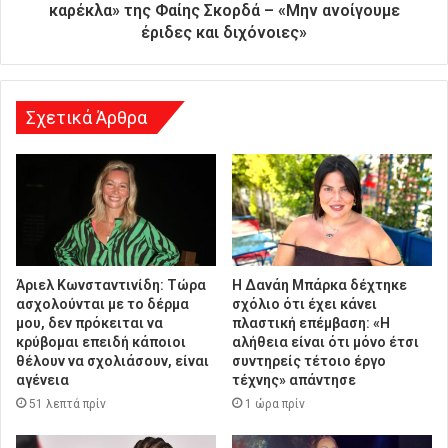
υ
καρέκλα» της Φαίης Σκορδά – «Μην ανοίγουμε
ν
έριδες και διχόνοιες»
σ
η
Σχετικά Άρθρα
Άριελ Κωνσταντινίδη: Τώρα
Η Δανάη Μπάρκα δέχτηκε
ασχολούνται με το δέρμα
σχόλιο ότι έχει κάνει
μου, δεν πρόκειται να
πλαστική επέμβαση: «Η
κρύβομαι επειδή κάποιοι
αλήθεια είναι ότι μόνο έτσι
θέλουν να σχολιάσουν, είναι
συντηρείς τέτοιο έργο
αγένεια
τέχνης» απάντησε
51 λεπτά πρίν
1 ώρα πρίν