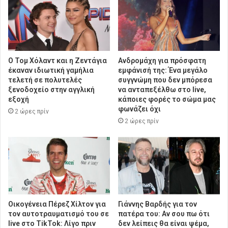
O Τομ Χόλαντ και η Ζεντάγια
Ανδρομάχη για πρόσφατη
έκαναν ιδιωτική γαμήλια
εμφάνισή της: Ένα μεγάλο
τελετή σε πολυτελές
συγγνώμη που δεν μπόρεσα
ξενοδοχείο στην αγγλική
να ανταπεξέλθω στο live,
εξοχή
κάποιες φορές το σώμα μας
φωνάζει όχι
2 ώρες πρίν
2 ώρες πρίν
Οικογένεια Πέρεζ Χίλτον για
Γιάννης Βαρδής για τον
τον αυτοτραυματισμό του σε
πατέρα του: Αν σου πω ότι
live στο TikTok: Λίγο πριν
δεν λείπεις θα είναι ψέμα,