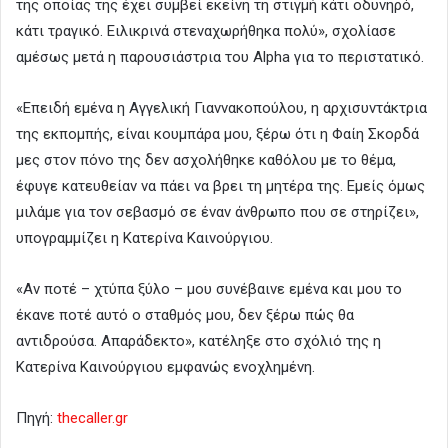
της οποίας της έχει συμβεί εκείνη τη στιγμή κάτι οδυνηρό,
κάτι τραγικό. Ειλικρινά στεναχωρήθηκα πολύ», σχολίασε
αμέσως μετά η παρουσιάστρια του Alpha για το περιστατικό.
«Επειδή εμένα η Αγγελική Γιαννακοπούλου, η αρχισυντάκτρια
της εκπομπής, είναι κουμπάρα μου, ξέρω ότι η Φαίη Σκορδά
μες στον πόνο της δεν ασχολήθηκε καθόλου με το θέμα,
έφυγε κατευθείαν να πάει να βρει τη μητέρα της. Εμείς όμως
μιλάμε για τον σεβασμό σε έναν άνθρωπο που σε στηρίζει»,
υπογραμμίζει η Κατερίνα Καινούργιου.
«Αν ποτέ – χτύπα ξύλο – μου συνέβαινε εμένα και μου το
έκανε ποτέ αυτό ο σταθμός μου, δεν ξέρω πώς θα
αντιδρούσα. Απαράδεκτο», κατέληξε στο σχόλιό της η
Κατερίνα Καινούργιου εμφανώς ενοχλημένη.
Πηγή:
thecaller.gr