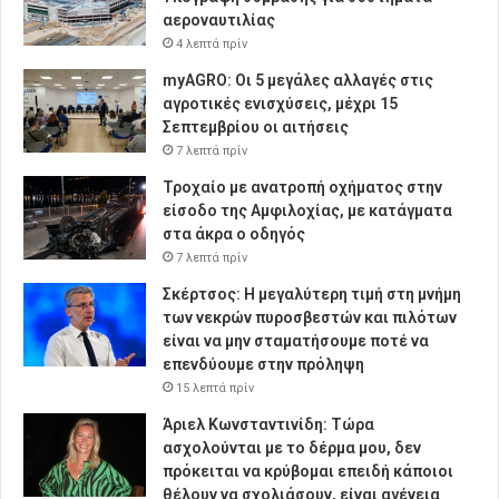
αεροναυτιλίας
4 λεπτά πρίν
myAGRO: Οι 5 μεγάλες αλλαγές στις
αγροτικές ενισχύσεις, μέχρι 15
Σεπτεμβρίου οι αιτήσεις
7 λεπτά πρίν
Τροχαίο με ανατροπή οχήματος στην
είσοδο της Αμφιλοχίας, με κατάγματα
στα άκρα ο οδηγός
7 λεπτά πρίν
Σκέρτσος: Η μεγαλύτερη τιμή στη μνήμη
των νεκρών πυροσβεστών και πιλότων
είναι να μην σταματήσουμε ποτέ να
επενδύουμε στην πρόληψη
15 λεπτά πρίν
Άριελ Κωνσταντινίδη: Τώρα
ασχολούνται με το δέρμα μου, δεν
πρόκειται να κρύβομαι επειδή κάποιοι
θέλουν να σχολιάσουν, είναι αγένεια