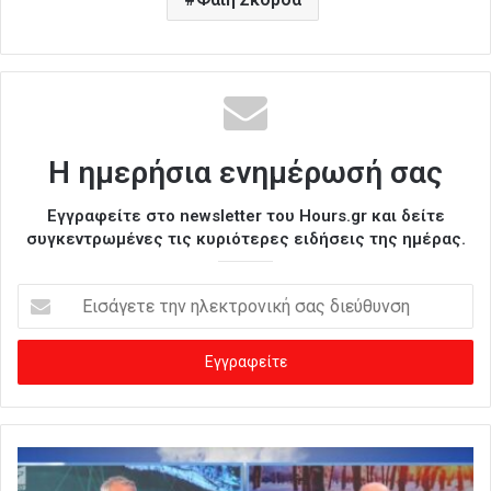
Η ημερήσια ενημέρωσή σας
Εγγραφείτε στο newsletter του Hours.gr και δείτε
συγκεντρωμένες τις κυριότερες ειδήσεις της ημέρας.
Ε
ι
σ
ά
γ
ε
τ
ε
τ