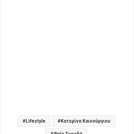
Lifestyle
Κατερίνα Καινούργιου
Φαίη Σκορδά