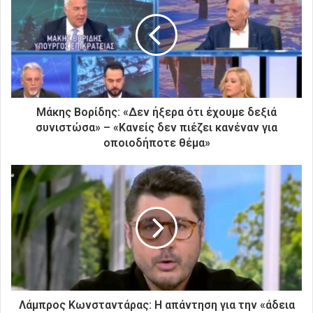
η
ν
η
λ
ε
κ
τ
ρ
Μάκης Βορίδης: «Δεν ήξερα ότι έχουμε δεξιά
ο
συνιστώσα» – «Κανείς δεν πιέζει κανέναν για
ν
οποιοδήποτε θέμα»
ι
κ
ή
σ
α
ς
δ
ι
ε
ύ
θ
Λάμπρος Κωνσταντάρας: Η απάντηση για την «άδεια