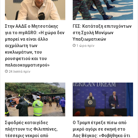
Στην ΑΑΔΕ ο Μητσοτάκης
ΓΕΣ: Κατάταξη επιτυχόντων
για το myAGRO: «Η χώρα δεν
στη Σχολή Μονίμων
μπορεί να είναι άλλο
Υπαξιωματικών
αιχμάλωτη των
1 ώρα πρίν
κυκλωμάτων, του
ρουσφετιού και του
παλαιοκομματισμού»
24 λεπτά πρίν
Σφοδρές καταιγίδες
Ο Τραμπ έτρεξε πίσω από
πλήττουν τις Φιλιππίνες,
μικρό αγόρι σε σκηνή στο
τέσσερις νεκροί από
Λας Βέγκας: «Φοβήθηκα ότι