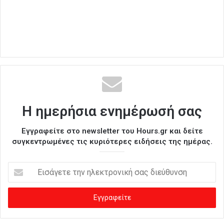
Η ημερήσια ενημέρωσή σας
Εγγραφείτε στο newsletter του Hours.gr και δείτε
συγκεντρωμένες τις κυριότερες ειδήσεις της ημέρας.
Ε
ι
σ
ά
γ
ε