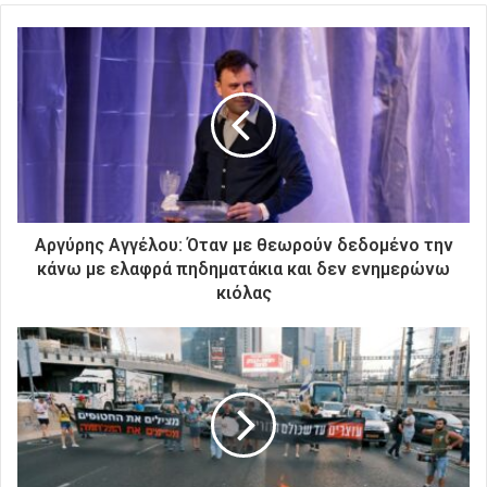
τ
ε
τ
η
ν
η
λ
ε
κ
τ
ρ
Αργύρης Αγγέλου: Όταν με θεωρούν δεδομένο την
ο
κάνω με ελαφρά πηδηματάκια και δεν ενημερώνω
ν
κιόλας
ι
κ
ή
σ
α
ς
δ
ι