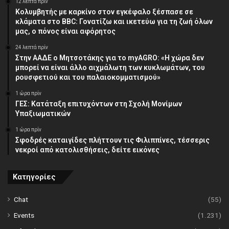
12 λεπτά πρίν
Κολυμβητής με καρκίνο στον εγκέφαλο ξέσπασε σε
κλάματα στο BBC: Γονατίζω και ικετεύω για τη ζωή όλων
μας, ο πόνος είναι αφόρητος
24 λεπτά πρίν
Στην ΑΑΔΕ ο Μητσοτάκης για το myAGRO: «Η χώρα δεν
μπορεί να είναι άλλο αιχμάλωτη των κυκλωμάτων, του
ρουσφετιού και του παλαιοκομματισμού»
1 ώρα πρίν
ΓΕΣ: Κατάταξη επιτυχόντων στη Σχολή Μονίμων
Υπαξιωματικών
1 ώρα πρίν
Σφοδρές καταιγίδες πλήττουν τις Φιλιππίνες, τέσσερις
νεκροί από κατολισθήσεις, δείτε εικόνες
Κατηγορίες
Chat
(55)
Events
(1.231)