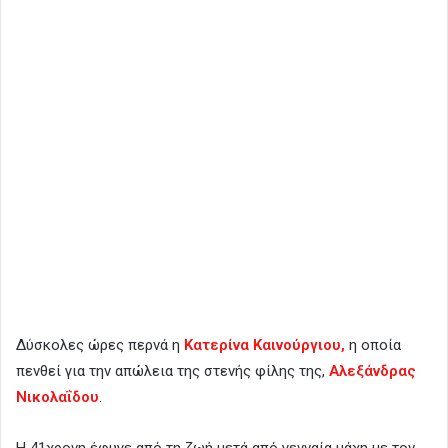
Δύσκολες ώρες περνά η
Κατερίνα Καινούργιου,
η οποία
πενθεί για την απώλεια της στενής φίλης της,
Αλεξάνδρας
Νικολαΐδου
.
Η 41χρονη έφυγε από τη ζωή μετά από γενναία μάχη με τον