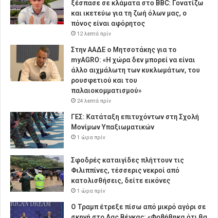
ξέσπασε σε κλάματα στο BBC: Γονατίζω
και ικετεύω για τη ζωή όλων μας, ο
πόνος είναι αφόρητος
12 λεπτά πρίν
Στην ΑΑΔΕ ο Μητσοτάκης για το
myAGRO: «Η χώρα δεν μπορεί να είναι
άλλο αιχμάλωτη των κυκλωμάτων, του
ρουσφετιού και του
παλαιοκομματισμού»
24 λεπτά πρίν
ΓΕΣ: Κατάταξη επιτυχόντων στη Σχολή
Μονίμων Υπαξιωματικών
1 ώρα πρίν
Σφοδρές καταιγίδες πλήττουν τις
Φιλιππίνες, τέσσερις νεκροί από
κατολισθήσεις, δείτε εικόνες
1 ώρα πρίν
Ο Τραμπ έτρεξε πίσω από μικρό αγόρι σε
σκηνή στο Λας Βέγκας: «Φοβήθηκα ότι θα