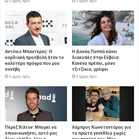
2 ώρες πρίν
3 ώρες πρίν
Αντόνιο Μπαντέρας: Η
Η Δανάη Παππά κάνει
καρδιακή προσβολή ήταν το
διακοπές στην Εύβοια:
καλύτερο πράγμα που μου
Κανένα πρέπει, μόνο
συνέβη
τζιτζίκια, γράφει
3 ώρες πρίν
3 ώρες πρίν
Πέρεζ Χίλτον: Μπορεί να
Λάμπρος Κωνσταντάρας για
επικοινωνήσει, αυτό μας
τα πρώτα γενέθλια χωρίς
δίνει ελπίδα, λέει η
τον πατέρα του: Μου