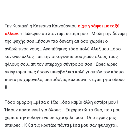
Την Κυριακή η Κατερίνα Καινούργιου
είχε γράψει μεταξύ
αλλων:
«Πάλεψες σα λιοντάρι αστέρι μου …Μ όλη την δύναμη
της ψυχής σου …ήσουν πιο δυνατή απ όσο χωράει ο
ανθρώπινος νους… Αγαπήθηκες τόσο πολύ Αλεξ μου …όσο
κανένας άλλος …απ την οικογένεια σου ,εμάς όλους τους
φίλους σου…απ τον υπέροχο σύντροφο σου ! Ώρες ώρες
σκέφτομαι πως ήσουν υπερβολικά καλή γι αυτόν τον κόσμο…
πάντα με χαμόγελο, αισιοδοξία, καλοσύνη κ αγάπη για όλους
!!
Τόσο όμορφη …μέσα κ έξω …όσο καμία άλλη αστέρι μου !
Ήσουν πάντα εκεί για όλους … Ευχαριστώ το Θεό, που μου
χάρισε την ευλογία να σε έχω φίλη μου… Οι στιγμές μας
άπειρες …Κ θα τις κρατάω πάντα μέσα μου σαν φυλαχτό».