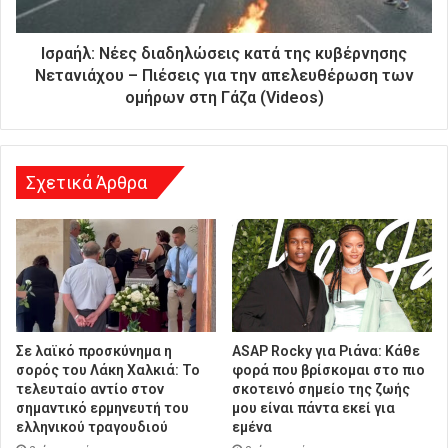
ε
ύ
θ
Ισραήλ: Νέες διαδηλώσεις κατά της κυβέρνησης
υ
Νετανιάχου – Πιέσεις για την απελευθέρωση των
ν
ομήρων στη Γάζα (Videos)
σ
η
Σχετικά Άρθρα
Σε λαϊκό προσκύνημα η
ASAP Rocky για Ριάνα: Κάθε
σορός του Λάκη Χαλκιά: Το
φορά που βρίσκομαι στο πιο
τελευταίο αντίο στον
σκοτεινό σημείο της ζωής
σημαντικό ερμηνευτή του
μου είναι πάντα εκεί για
ελληνικού τραγουδιού
εμένα