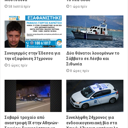
58 λεπτά πρίν
1 ώρα πρίν
Συναγερμός στην Έδεσσα για
Δύο θάνατοι λουομένων το
την εξαφάνιση 31χρονου
Σάββατο σε Λέσβο και
Σιθωνία
5 ώρες πρίν
8 ώρες πρίν
Σοβαρό τροχαίο από
Συνελήφθη 24χρονος για
αναστροφή ΙΧ στην Αθηνών-
ενδοοικογενειακή βία στα