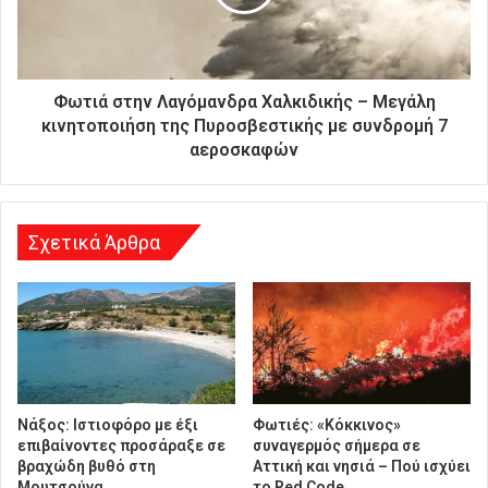
ς
δ
ι
ε
ύ
Φωτιά στην Λαγόμανδρα Χαλκιδικής – Μεγάλη
θ
κινητοποιήση της Πυροσβεστικής με συνδρομή 7
υ
αεροσκαφών
ν
σ
η
Σχετικά Άρθρα
Νάξος: Ιστιοφόρο με έξι
Φωτιές: «Κόκκινος»
επιβαίνοντες προσάραξε σε
συναγερμός σήμερα σε
βραχώδη βυθό στη
Αττική και νησιά – Πού ισχύει
Μουτσούνα
το Red Code