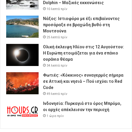
Dolphin – Μαζικές εκκενώσεις
10 λεπτά πρίν
Νάξος: Ιστιοφόρο με έξι επιβαίνοντες
προσάραξε σε βραχώδη βυθό στη
Μουτσούνα
25 λεπτά πρίν
Ολική έκλειψη Ηλίου στις 12 Αυγούστου:
Η Ευρώπη ετοιμάζεται για ένα σπάνιο
ουράνιο θέαμα
34 λεπτά πρίν
Φωτιές: «Κόκκινος» συναγερμός σήμερα
σε Αττική και νησιά – Πού ισχύει το Red
Code
49 λεπτά πρίν
Ινδονησία: Πυρκαγιά στο όρος Μπρόμο,
οι αρχές απέκλεισαν την περιοχή
1 ώρα πρίν