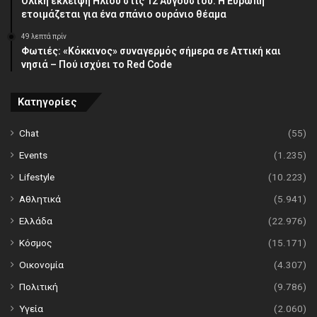
Ολική έκλειψη Ηλίου στις 12 Αυγούστου: Η Ευρώπη
ετοιμάζεται για ένα σπάνιο ουράνιο θέαμα
49 λεπτά πρίν
Φωτιές: «Κόκκινος» συναγερμός σήμερα σε Αττική και
νησιά – Πού ισχύει το Red Code
Κατηγορίες
Chat
(55)
Events
(1.235)
Lifestyle
(10.223)
Αθλητικά
(5.941)
Ελλάδα
(22.976)
Κόσμος
(15.171)
Οικονομία
(4.307)
Πολιτική
(9.786)
Υγεία
(2.060)