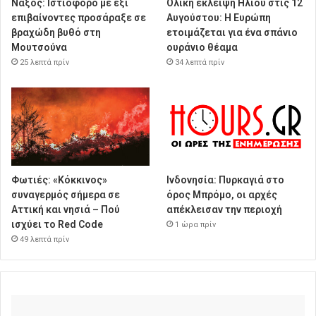
Νάξος: Ιστιοφόρο με έξι
Ολική έκλειψη Ηλίου στις 12
επιβαίνοντες προσάραξε σε
Αυγούστου: Η Ευρώπη
βραχώδη βυθό στη
ετοιμάζεται για ένα σπάνιο
Μουτσούνα
ουράνιο θέαμα
25 λεπτά πρίν
34 λεπτά πρίν
Φωτιές: «Κόκκινος»
Ινδονησία: Πυρκαγιά στο
συναγερμός σήμερα σε
όρος Μπρόμο, οι αρχές
Αττική και νησιά – Πού
απέκλεισαν την περιοχή
ισχύει το Red Code
1 ώρα πρίν
49 λεπτά πρίν