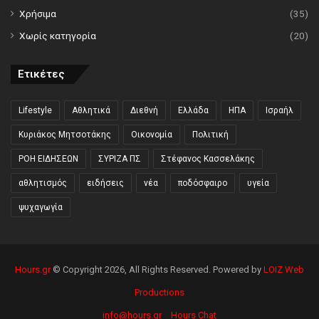
Χρήσιμα
(35)
Χωρίς κατηγορία
(20)
Ετικέτες
Lifestyle
Αθλητικά
Διεθνή
Ελλάδα
ΗΠΑ
Ισραήλ
Κυριάκος Μητσοτάκης
Οικονομία
Πολιτική
ΡΟΗ ΕΙΔΗΣΕΩΝ
ΣΥΡΙΖΑ ΠΣ
Στέφανος Κασσελάκης
αθλητισμός
ειδήσεις
νέα
ποδόσφαιρο
υγεία
ψυχαγωγία
Hours.gr
© Copyright 2026, All Rights Reserved. Powered by
LOIZ Web
Productions
info@hours.gr
Hours Chat