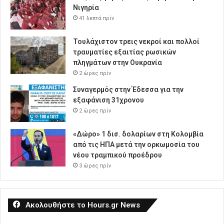
Νιγηρία
41 λεπτά πρίν
Τουλάχιστον τρεις νεκροί και πολλοί
τραυματίες εξαιτίας ρωσικών
πληγμάτων στην Ουκρανία
2 ώρες πρίν
Συναγερμός στην Έδεσσα για την
εξαφάνιση 31χρονου
2 ώρες πρίν
«Δώρο» 1 δισ. δολαρίων στη Κολομβία
από τις ΗΠΑ μετά την ορκωμοσία του
νέου τραμπικού προέδρου
3 ώρες πρίν
Ακολουθήστε το Hours.gr News