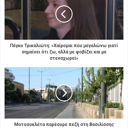
η
ν
η
λ
ε
κ
τ
ρ
Πέγκυ Τρικαλιώτη: «Χαίρομαι που μεγαλώνω γιατί
ο
σημαίνει ότι ζω, αλλά με φοβίζει και με
ν
στεναχωρεί»
ι
κ
ή
σ
α
ς
δ
ι
ε
ύ
θ
Μοτοσυκλέτα παρέσυρε πεζή στη Βασιλίσσης