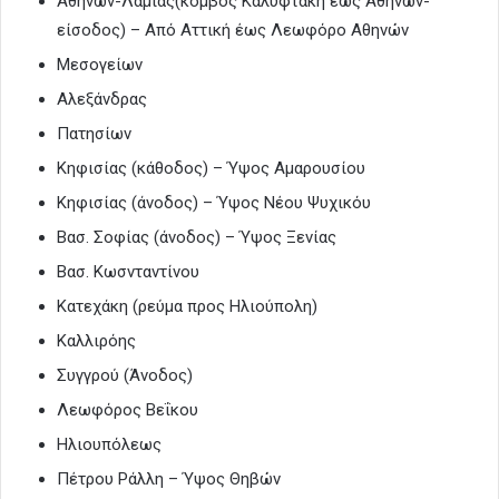
Αθηνών-Λαμίας(κόμβος Καλυφτάκη έως Αθηνών-
είσοδος) – Από Αττική έως Λεωφόρο Αθηνών
Μεσογείων
Αλεξάνδρας
Πατησίων
Κηφισίας (κάθοδος) – Ύψος Αμαρουσίου
Κηφισίας (άνοδος) – Ύψος Νέου Ψυχικόυ
Βασ. Σοφίας (άνοδος) – Ύψος Ξενίας
Βασ. Κωσνταντίνου
Κατεχάκη (ρεύμα προς Ηλιούπολη)
Καλλιρόης
Συγγρού (Άνοδος)
Λεωφόρος Βεΐκου
Ηλιουπόλεως
Πέτρου Ράλλη – Ύψος Θηβών