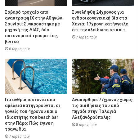
Σοβαρό τροχαίο από
Συνελήφθη 24χρονος για
αναστροφή ΙΧ στην Αθηνών-
ενδοοικογενειακή βία στα
Σουνίου: Συγκρούστηκε με
Χανιά: 17χρονη κατήγγειλε
μηχανή της ΔΙΑΣ, δύο
ότι την κλείδωσε σε σπίτι
αστυνομικοί τραυματίες,
7 ώρες πρίν
βίντεο
6 ώρες πρίν
Για ανθρωποκτονία από
Ανασύρθηκε 77χρονος χωρίς
αμέλεια κατηγορούνται οι
τις αισθήσεις του από
γονείς του 4χρονου και ο
πηγάδι στην Παλαγιά
ιδιοκτήτης του beach bar
Αλεξανδρούπολης
στην Πάρο: Πώς έγινε η
8 ώρες πρίν
τραγωδία
7 ώρες πρίν