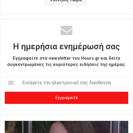
Η ημερήσια ενημέρωσή σας
Εγγραφείτε στο newsletter του Hours.gr και δείτε
συγκεντρωμένες τις κυριότερες ειδήσεις της ημέρας.
Ε
ι
σ
ά
γ
ε
τ
ε
τ