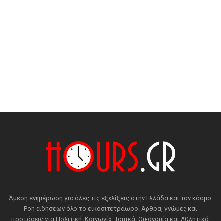
Άμεση ενημέρωση για όλες τις εξελίξεις στην Ελλάδα και τον κόσμο.
Ροή ειδήσεων όλο το εικοσιτετράωρο. Άρθρα, γνώμες και
προτάσεις για Πολιτική, Κοινωνία, Τοπικά, Οικονομία και Αθλητικά.