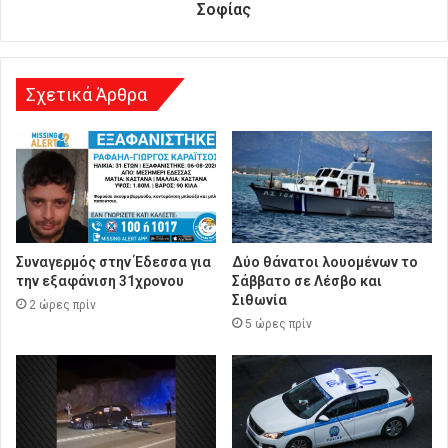
υ
Σοφίας
ν
σ
η
Σχετικά Άρθρα
Συναγερμός στην Έδεσσα για
Δύο θάνατοι λουομένων το
την εξαφάνιση 31χρονου
Σάββατο σε Λέσβο και
Σιθωνία
2 ώρες πρίν
5 ώρες πρίν