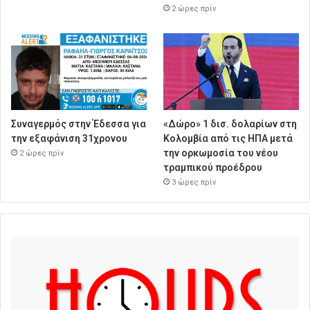
2 ώρες πρίν
Συναγερμός στην Έδεσσα για
«Δώρο» 1 δισ. δολαρίων στη
την εξαφάνιση 31χρονου
Κολομβία από τις ΗΠΑ μετά
την ορκωμοσία του νέου
2 ώρες πρίν
τραμπικού προέδρου
3 ώρες πρίν