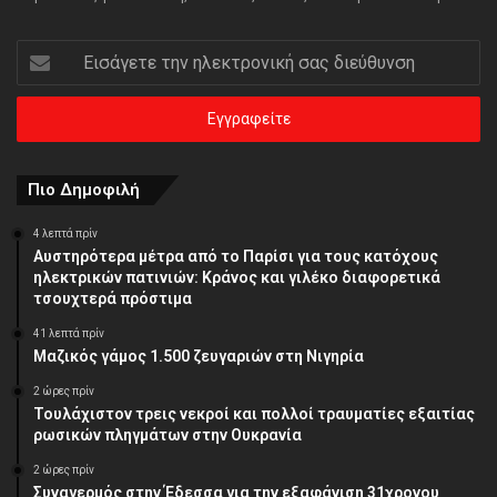
Εισάγετε
την
ηλεκτρονική
σας
διεύθυνση
Πιο Δημοφιλή
4 λεπτά πρίν
Αυστηρότερα μέτρα από το Παρίσι για τους κατόχους
ηλεκτρικών πατινιών: Κράνος και γιλέκο διαφορετικά
τσουχτερά πρόστιμα
41 λεπτά πρίν
Μαζικός γάμος 1.500 ζευγαριών στη Νιγηρία
2 ώρες πρίν
Τουλάχιστον τρεις νεκροί και πολλοί τραυματίες εξαιτίας
ρωσικών πληγμάτων στην Ουκρανία
2 ώρες πρίν
Συναγερμός στην Έδεσσα για την εξαφάνιση 31χρονου