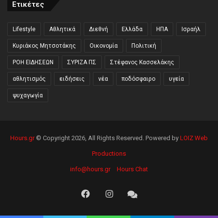
Ετικέτες
Lifestyle
Αθλητικά
Διεθνή
Ελλάδα
ΗΠΑ
Ισραήλ
Κυριάκος Μητσοτάκης
Οικονομία
Πολιτική
ΡΟΗ ΕΙΔΗΣΕΩΝ
ΣΥΡΙΖΑ ΠΣ
Στέφανος Κασσελάκης
αθλητισμός
ειδήσεις
νέα
ποδόσφαιρο
υγεία
ψυχαγωγία
Hours.gr
© Copyright 2026, All Rights Reserved. Powered by
LOIZ Web
Productions
info@hours.gr
Hours Chat
Facebook
Instagram
Hours
Chat