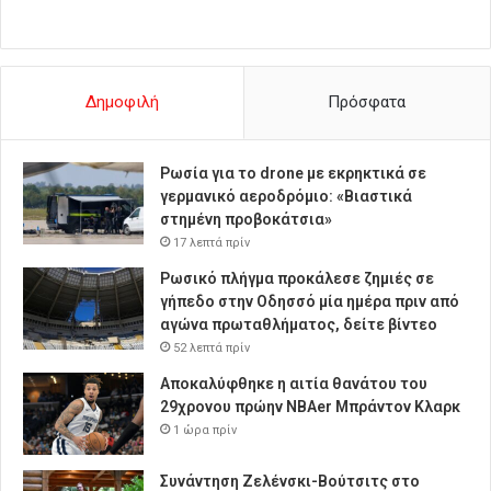
Δημοφιλή
Πρόσφατα
Ρωσία για το drone με εκρηκτικά σε
γερμανικό αεροδρόμιο: «Βιαστικά
στημένη προβοκάτσια»
17 λεπτά πρίν
Ρωσικό πλήγμα προκάλεσε ζημιές σε
γήπεδο στην Οδησσό μία ημέρα πριν από
αγώνα πρωταθλήματος, δείτε βίντεο
52 λεπτά πρίν
Αποκαλύφθηκε η αιτία θανάτου του
29χρονου πρώην NBAer Μπράντον Κλαρκ
1 ώρα πρίν
Συνάντηση Ζελένσκι-Βούτσιτς στο