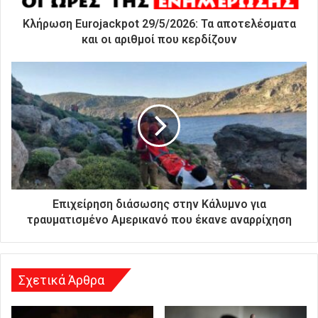
τ
ρ
Κλήρωση Eurojackpot 29/5/2026: Τα αποτελέσματα
ο
και οι αριθμοί που κερδίζουν
ν
ι
κ
ή
σ
α
ς
δ
ι
ε
ύ
Επιχείρηση διάσωσης στην Κάλυμνο για
θ
τραυματισμένο Αμερικανό που έκανε αναρρίχηση
υ
ν
σ
η
Σχετικά Άρθρα