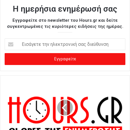
Η ημερήσια ενημέρωσή σας
Εγγραφείτε στο newsletter του Hours.gr και δείτε
συγκεντρωμένες τις κυριότερες ειδήσεις της ημέρας.
Ε
ι
σ
ά
γ
ε
τ
ε
τ
η
ν
η
λ
ε
κ