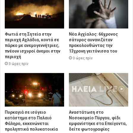
Φωτιά στη Σητεία στην
Νέα Αγχίαλος: 66χρονος
περιοχή Αχλάδια, κοντά σε
σάτυρος αυνανιζόταν
πάρκο με ανεμογεννήτριες,
πρακολουθώντας την
πνέουν ισχυροί άνεμοι στην
13χρονη γειτόνισσα του
περιοχή
3 ώρες πρίν
3 ώρες πρίν
Πυρκαγιά σε ισόγειο
Αναστάτωση στο
κατάστημα στο Παλαιό
Νοσοκομείο Πύργου, φίδι
Φάληρο, εκκενώνεται
εμφανίστηκε στα Επείγοντα,
προληπτικά πολυκατοικία
δείτε φωτογραφίες