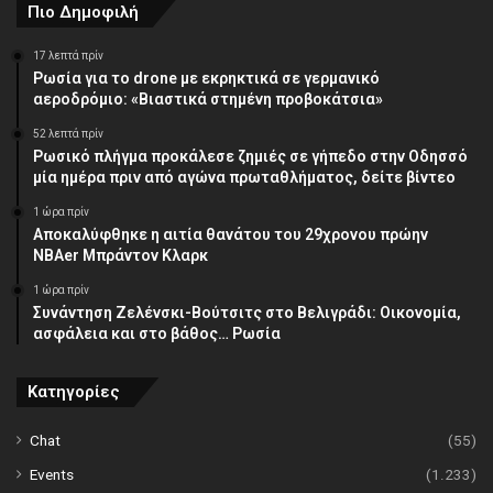
Πιο Δημοφιλή
17 λεπτά πρίν
Ρωσία για το drone με εκρηκτικά σε γερμανικό
αεροδρόμιο: «Βιαστικά στημένη προβοκάτσια»
52 λεπτά πρίν
Ρωσικό πλήγμα προκάλεσε ζημιές σε γήπεδο στην Οδησσό
μία ημέρα πριν από αγώνα πρωταθλήματος, δείτε βίντεο
1 ώρα πρίν
Αποκαλύφθηκε η αιτία θανάτου του 29χρονου πρώην
NBAer Μπράντον Κλαρκ
1 ώρα πρίν
Συνάντηση Ζελένσκι-Βούτσιτς στο Βελιγράδι: Οικονομία,
ασφάλεια και στο βάθος… Ρωσία
Κατηγορίες
Chat
(55)
Events
(1.233)