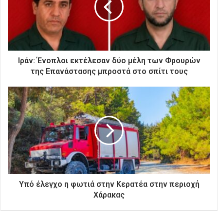
η
λ
ε
κ
τ
ρ
Ιράν: Ένοπλοι εκτέλεσαν δύο μέλη των Φρουρών
ο
της Επανάστασης μπροστά στο σπίτι τους
ν
ι
κ
ή
σ
α
ς
δ
ι
ε
ύ
Υπό έλεγχο η φωτιά στην Κερατέα στην περιοχή
θ
Χάρακας
υ
ν