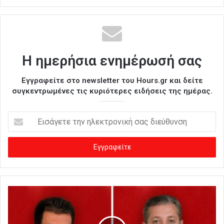
Η ημερήσια ενημέρωσή σας
Εγγραφείτε στο newsletter του Hours.gr και δείτε
συγκεντρωμένες τις κυριότερες ειδήσεις της ημέρας.
Ε
ι
σ
ά
γ
ε
τ
ε
τ
η
ν