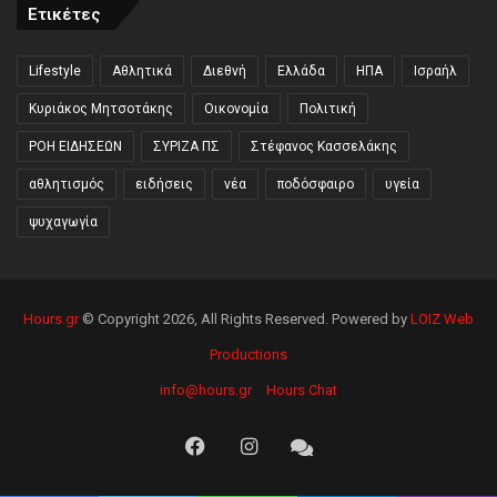
Ετικέτες
Lifestyle
Αθλητικά
Διεθνή
Ελλάδα
ΗΠΑ
Ισραήλ
Κυριάκος Μητσοτάκης
Οικονομία
Πολιτική
ΡΟΗ ΕΙΔΗΣΕΩΝ
ΣΥΡΙΖΑ ΠΣ
Στέφανος Κασσελάκης
αθλητισμός
ειδήσεις
νέα
ποδόσφαιρο
υγεία
ψυχαγωγία
Hours.gr
© Copyright 2026, All Rights Reserved. Powered by
LOIZ Web
Productions
info@hours.gr
Hours Chat
Facebook
Instagram
Hours