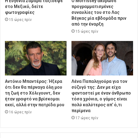
Η Ευγενία Σαμαρά ταξίδεψε
Ο Morrissey ακύρωσε
στο Μεξικό, δείτε
προγραμματισμένες
φωτογραφίες
συναυλίες του στο Λας
Βέγκας μία εβδομάδα πριν
15 ώρες πρίν
από την έναρξη
15 ώρες πρίν
Αντόνιο Μπαντέρας: Ήξερα
Λένα Παπαληγούρα για τον
ότι δεν θα πέρναγα όλη μου
σύζυγό της: Δεν με είχα
τη ζωή στο Χόλιγουντ, δεν
φανταστεί με έναν άνθρωπο
ήταν γραφτό να βρίσκομαι
τόσα χρόνια, ο γάμος είναι
εκεί, αλλά στην πατρίδα μου
πολύ καλύτερος απ’ ό,τι
περίμενα
16 ώρες πρίν
17 ώρες πρίν