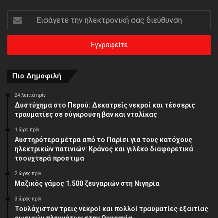
Εισάγετε
την
ηλεκτρονική
σας
διεύθυνση
Πιο Δημοφιλή
24 λεπτά πρίν
Δυστύχημα στο Περού: Δεκατρείς νεκροί και τέσσερις
τραυματίες σε σύγκρουση βαν και νταλίκας
1 ώρα πρίν
Αυστηρότερα μέτρα από το Παρίσι για τους κατόχους
ηλεκτρικών πατινιών: Κράνος και γιλέκο διαφορετικά
τσουχτερά πρόστιμα
2 ώρες πρίν
Μαζικός γάμος 1.500 ζευγαριών στη Νιγηρία
3 ώρες πρίν
Τουλάχιστον τρεις νεκροί και πολλοί τραυματίες εξαιτίας