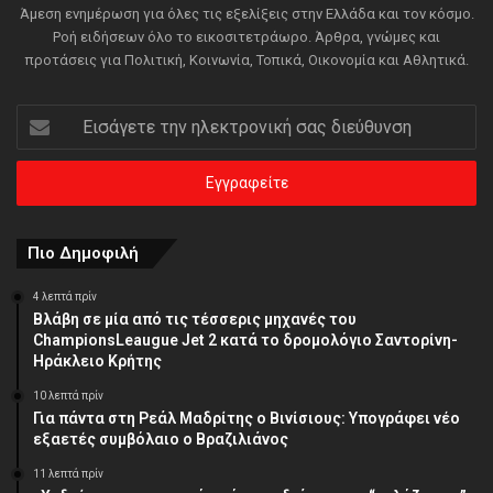
Άμεση ενημέρωση για όλες τις εξελίξεις στην Ελλάδα και τον κόσμο.
Ροή ειδήσεων όλο το εικοσιτετράωρο. Άρθρα, γνώμες και
προτάσεις για Πολιτική, Κοινωνία, Τοπικά, Οικονομία και Αθλητικά.
Εισάγετε
την
ηλεκτρονική
σας
διεύθυνση
Πιο Δημοφιλή
4 λεπτά πρίν
Βλάβη σε μία από τις τέσσερις μηχανές του
ChampionsLeaugue Jet 2 κατά το δρομολόγιο Σαντορίνη-
Ηράκλειο Κρήτης
10 λεπτά πρίν
Για πάντα στη Ρεάλ Μαδρίτης ο Βινίσιους: Υπογράφει νέο
εξαετές συμβόλαιο ο Βραζιλιάνος
11 λεπτά πρίν