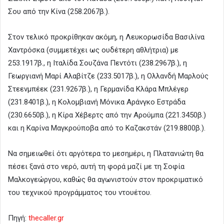
Σου από την Κίνα (258.2067β.).
Στον τελικό προκρίθηκαν ακόμη, η Λευκορωσίδα Βασιλίνα
Χαντρόσκα (συμμετέχει ως ουδέτερη αθλήτρια) με
253.1917β., η Ιταλίδα Σουζάνα Πεντότι (238.2967β.), η
Γεωργιανή Μαρί Αλαβίτζε (233.5017β.), η Ολλανδή Μαρλούς
Στεενμπέεκ (231.9267β.), η Γερμανίδα Κλάρα Μπλέγερ
(231.8401β.), η Κολομβιανή Μόνικα Αράνγκο Εστράδα
(230.6650β.), η Κίρα Χέβερτς από την Αρούμπα (221.3450β.)
και η Καρίνα Μαγκρούποβα από το Καζακστάν (219.8800β.).
Να σημειωθεί ότι αργότερα το μεσημέρι, η Πλατανιώτη θα
πέσει ξανά στο νερό, αυτή τη φορά μαζί με τη Σοφία
Μαλκογεώργου, καθώς θα αγωνιστούν στον προκριματικό
του τεχνικού προγράμματος του ντουέτου.
Πηγή:
thecaller.gr