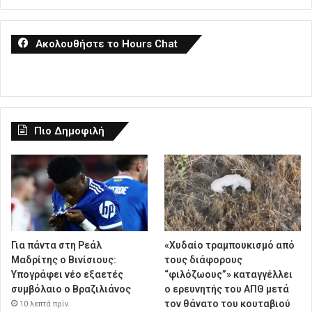
Ακολουθήστε το Hours Chat
Πιο Δημοφιλή
Για πάντα στη Ρεάλ
«Χυδαίο τραμπουκισμό από
Μαδρίτης ο Βινίσιους:
τους διάφορους
Υπογράφει νέο εξαετές
“φιλόζωους”» καταγγέλλει
συμβόλαιο ο Βραζιλιάνος
ο ερευνητής του ΑΠΘ μετά
τον θάνατο του κουταβιού
10 λεπτά πρίν