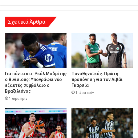
σ
η
Σχετικά Άρθρα
Για πάντα στη Ρεάλ Μαδρίτης
Παναθηναϊκός: Πρώτη
ο Βινίσιους: Υπογράφει νέο
προπόνηση για τον Λιβάι
εξαετές συμβόλαιο ο
Γκαρσία
Βραζιλιάνος
1 ώρα πρίν
1 ώρα πρίν