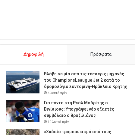
Δημοφιλή
Πρόσφατα
Βλάβη σε μία από τις τέσσερις μηχανές
του ChampionsLeaugue Jet 2 κατά το
δρομολόγιο Σαντορίνη-Ηράκλειο Κρήτης
4 λεπτά πρίν
Για πάντα στη Ρεάλ Μαδρίτης ο
Βινίσιους: Υπογράφει νέο εξαετές
συμβόλαιο ο Βραζιλιάνος
10 λεπτά πρίν
«Χυδαίο τραμπουκισμό από τους