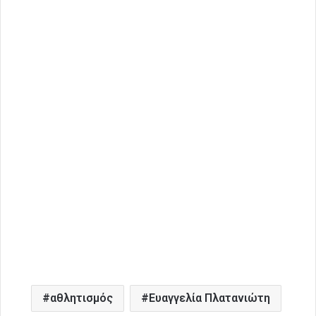
αθλητισμός
Ευαγγελία Πλατανιώτη