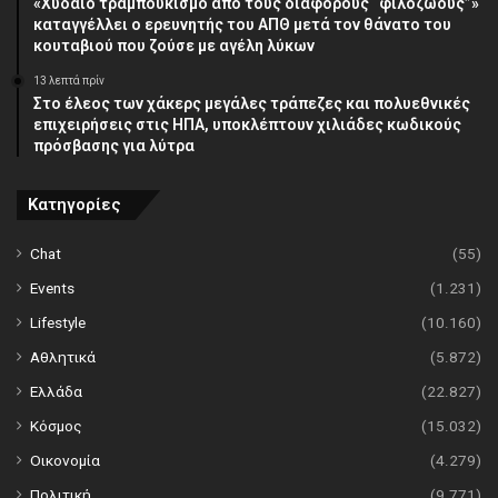
«Χυδαίο τραμπουκισμό από τους διάφορους “φιλόζωους”»
καταγγέλλει ο ερευνητής του ΑΠΘ μετά τον θάνατο του
κουταβιού που ζούσε με αγέλη λύκων
13 λεπτά πρίν
Στο έλεος των χάκερς μεγάλες τράπεζες και πολυεθνικές
επιχειρήσεις στις ΗΠΑ, υποκλέπτουν χιλιάδες κωδικούς
πρόσβασης για λύτρα
Κατηγορίες
Chat
(55)
Events
(1.231)
Lifestyle
(10.160)
Αθλητικά
(5.872)
Ελλάδα
(22.827)
Κόσμος
(15.032)
Οικονομία
(4.279)
Πολιτική
(9.771)