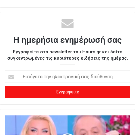
Η ημερήσια ενημέρωσή σας
Εγγραφείτε στο newsletter του Hours.gr και δείτε
συγκεντρωμένες τις κυριότερες ειδήσεις της ημέρας.
Ε
ι
σ
ά
γ
ε
τ
ε
τ
η