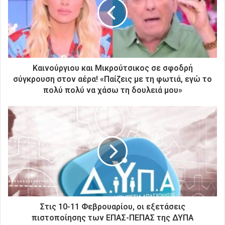
ν
η
λ
ε
κ
τ
ρ
Καινούργιου και Μικρούτσικος σε σφοδρή
ο
σύγκρουση στον αέρα! «Παίζεις με τη φωτιά, εγώ το
ν
πολύ πολύ να χάσω τη δουλειά μου»
ι
κ
ή
σ
α
ς
δ
ι
ε
ύ
θ
Στις 10-11 Φεβρουαρίου, οι εξετάσεις
υ
πιστοποίησης των ΕΠΑΣ-ΠΕΠΑΣ της ΔΥΠΑ
ν