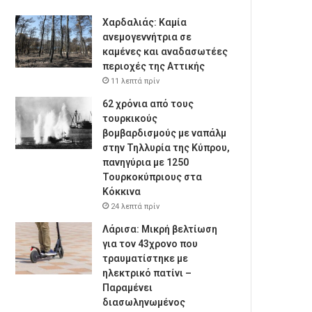
Χαρδαλιάς: Καμία
ανεμογεννήτρια σε
καμένες και αναδασωτέες
περιοχές της Αττικής
11 λεπτά πρίν
62 χρόνια από τους
τουρκικούς
βομβαρδισμούς με ναπάλμ
στην Τηλλυρία της Κύπρου,
πανηγύρια με 1250
Τουρκοκύπριους στα
Κόκκινα
24 λεπτά πρίν
Λάρισα: Μικρή βελτίωση
για τον 43χρονο που
τραυματίστηκε με
ηλεκτρικό πατίνι –
Παραμένει
διασωληνωμένος