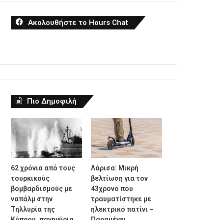
Ακολουθήστε το Hours Chat
Πιο Δημοφιλή
62 χρόνια από τους
Λάρισα: Μικρή
τουρκικούς
βελτίωση για τον
βομβαρδισμούς με
43χρονο που
ναπάλμ στην
τραυματίστηκε με
Τηλλυρία της
ηλεκτρικό πατίνι –
Κύπρου, πανηγύρια
Παραμένει