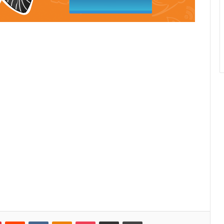
Pinterest
Reddit
VKontakte
Odnoklassniki
Pocket
Κοινοποίηση μέσω Email
Εκτύπωση