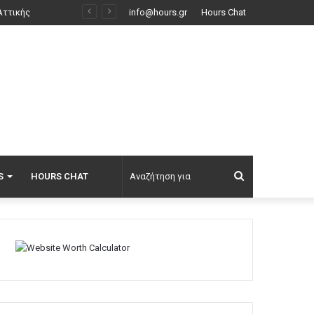
62 χρόνια από τους τουρκικούς βομβαρδισμούς με ναπάλμ στην Τηλλυρία της Κύπρου, πανηγύρια με 1250 Τουρκοκύπριους στα Κόκκινα
info@hours.gr
Hours Chat
Αναζήτηση
S
HOURS CHAT
για