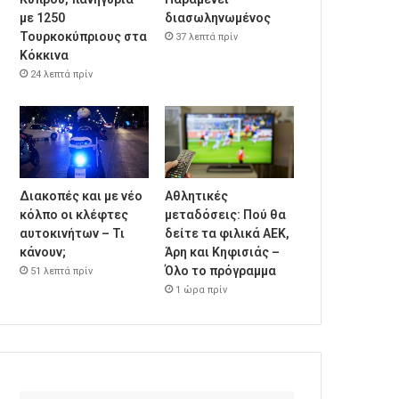
με 1250
διασωληνωμένος
Τουρκοκύπριους στα
37 λεπτά πρίν
Κόκκινα
24 λεπτά πρίν
Διακοπές και με νέο
Αθλητικές
κόλπο οι κλέφτες
μεταδόσεις: Πού θα
αυτοκινήτων – Τι
δείτε τα φιλικά ΑΕΚ,
κάνουν;
Άρη και Κηφισιάς –
Όλο το πρόγραμμα
51 λεπτά πρίν
1 ώρα πρίν