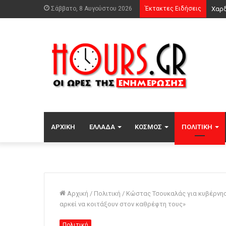
Σάββατο, 8 Αυγούστου 2026
Έκτακτες Ειδήσεις
ΑΡΧΙΚΉ
ΕΛΛΆΔΑ
ΚΌΣΜΟΣ
ΠΟΛΙΤΙΚΉ
Αρχική
/
Πολιτική
/
Κώστας Τσουκαλάς για κυβέρνηση
αρκεί να κοιτάξουν στον καθρέφτη τους»
Πολιτική