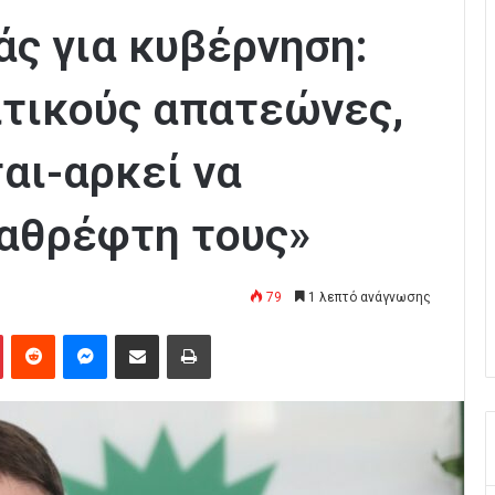
ς για κυβέρνηση:
ιτικούς απατεώνες,
αι-αρκεί να
καθρέφτη τους»
79
1 λεπτό ανάγνωσης
Pinterest
Reddit
Messenger
Κοινοποίηση μέσω Email
Εκτύπωση