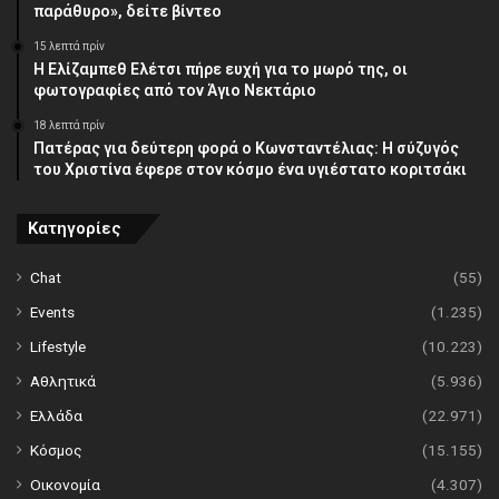
παράθυρο», δείτε βίντεο
15 λεπτά πρίν
Η Ελίζαμπεθ Ελέτσι πήρε ευχή για το μωρό της, οι
φωτογραφίες από τον Άγιο Νεκτάριο
18 λεπτά πρίν
Πατέρας για δεύτερη φορά ο Κωνσταντέλιας: Η σύζυγός
του Χριστίνα έφερε στον κόσμο ένα υγιέστατο κοριτσάκι
Κατηγορίες
Chat
(55)
Events
(1.235)
Lifestyle
(10.223)
Αθλητικά
(5.936)
Ελλάδα
(22.971)
Κόσμος
(15.155)
Οικονομία
(4.307)