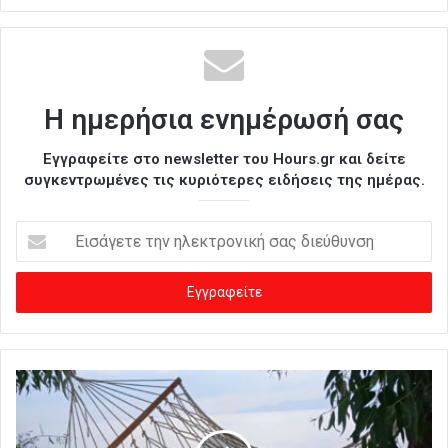
Η ημερήσια ενημέρωσή σας
Εγγραφείτε στο newsletter του Hours.gr και δείτε
συγκεντρωμένες τις κυριότερες ειδήσεις της ημέρας.
Ε
ι
σ
ά
γ
ε
τ
ε
τ
η
ν