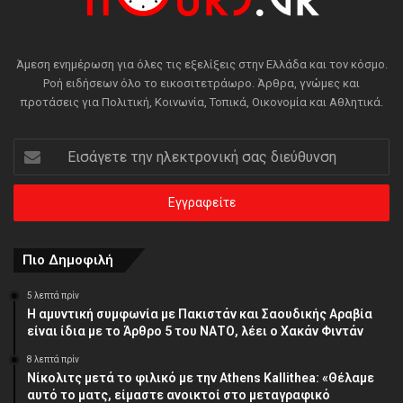
Άμεση ενημέρωση για όλες τις εξελίξεις στην Ελλάδα και τον κόσμο.
Ροή ειδήσεων όλο το εικοσιτετράωρο. Άρθρα, γνώμες και
προτάσεις για Πολιτική, Κοινωνία, Τοπικά, Οικονομία και Αθλητικά.
Εισάγετε
την
ηλεκτρονική
σας
διεύθυνση
Πιο Δημοφιλή
5 λεπτά πρίν
Η αμυντική συμφωνία με Πακιστάν και Σαουδικής Αραβία
είναι ίδια με το Άρθρο 5 του ΝΑΤΟ, λέει ο Χακάν Φιντάν
8 λεπτά πρίν
Νίκολιτς μετά το φιλικό με την Athens Kallithea: «Θέλαμε
αυτό το ματς, είμαστε ανοικτοί στο μεταγραφικό