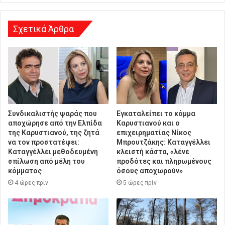
σ
η
Σχετικά Άρθρα
Συνδικαλιστής ψαράς που
Εγκαταλείπει το κόμμα
αποχώρησε από την Ελπίδα
Καρυστιανού και ο
της Καρυστιανού, της ζητά
επιχειρηματίας Νίκος
να τον προστατέψει:
Μπρουτζάκης: Καταγγέλλει
Καταγγέλλει μεθοδευμένη
κλειστή κάστα, «λένε
σπίλωση από μέλη του
προδότες και πληρωμένους
κόμματος
όσους αποχωρούν»
4 ώρες πρίν
5 ώρες πρίν