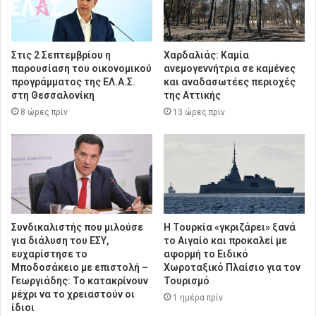
Στις 2 Σεπτεμβρίου η
Χαρδαλιάς: Καμία
παρουσίαση του οικονομικού
ανεμογεννήτρια σε καμένες
προγράμματος της ΕΛ.Α.Σ.
και αναδασωτέες περιοχές
στη Θεσσαλονίκη
της Αττικής
8 ώρες πρίν
13 ώρες πρίν
Συνδικαλιστής που μιλούσε
Η Τουρκία «γκριζάρει» ξανά
για διάλυση του ΕΣΥ,
το Αιγαίο και προκαλεί με
ευχαρίστησε το
αφορμή το Ειδικό
Μποδοσάκειο με επιστολή –
Χωροταξικό Πλαίσιο για τον
Γεωργιάδης: Το κατακρίνουν
Τουρισμό
μέχρι να το χρειαστούν οι
1 ημέρα πρίν
ίδιοι