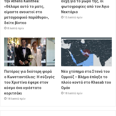
την Athens Kallithea:
ευχή για το μωρό της, οι
«Θέλαμε αυτό το ματς,
φωτογραφίες από τον Άγιο
είμαστε ανοικτοί στο
Νεκτάριο
μεταγραφικό παράθυρο»,
15 λεπτά πρίν
δείτε βίντεο
8 λεπτά πρίν
Πατέρας για δεύτερη φορά
Νέο χτύπημα στα Στενά του
ο Κωνσταντέλιας: Η σύζυγός
Ορμούζ – Βλήμα έπληξε το
του Χριστίνα έφερε στον
πλοίο κοντά στο Khasab του
κόσμο ένα υγιέστατο
Ομάν
κοριτσάκι
18 λεπτά πρίν
18 λεπτά πρίν