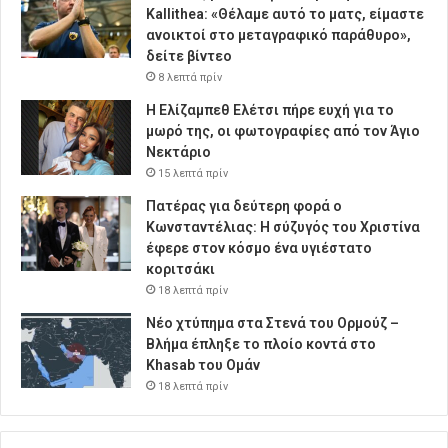
Kallithea: «Θέλαμε αυτό το ματς, είμαστε
ανοικτοί στο μεταγραφικό παράθυρο»,
δείτε βίντεο
8 λεπτά πρίν
Η Ελίζαμπεθ Ελέτσι πήρε ευχή για το
μωρό της, οι φωτογραφίες από τον Άγιο
Νεκτάριο
15 λεπτά πρίν
Πατέρας για δεύτερη φορά ο
Κωνσταντέλιας: Η σύζυγός του Χριστίνα
έφερε στον κόσμο ένα υγιέστατο
κοριτσάκι
18 λεπτά πρίν
Νέο χτύπημα στα Στενά του Ορμούζ –
Βλήμα έπληξε το πλοίο κοντά στο
Khasab του Ομάν
18 λεπτά πρίν