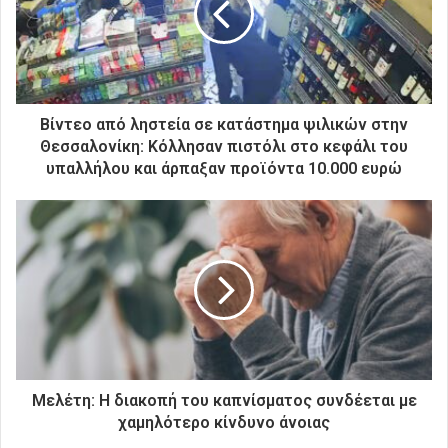
η
λ
ε
κ
τ
ρ
Βίντεο από ληστεία σε κατάστημα ψιλικών στην
ο
Θεσσαλονίκη: Κόλλησαν πιστόλι στο κεφάλι του
ν
υπαλλήλου και άρπαξαν προϊόντα 10.000 ευρώ
ι
κ
ή
σ
α
ς
δ
ι
ε
ύ
θ
Μελέτη: Η διακοπή του καπνίσματος συνδέεται με
υ
χαμηλότερο κίνδυνο άνοιας
ν