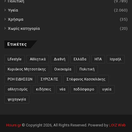
Πολιτική
(9.789)
Υγεία
(2.060)
Χρήσιμα
(35)
Χωρίς κατηγορία
(20)
Ετικέτες
Lifestyle
Αθλητικά
Διεθνή
Ελλάδα
ΗΠΑ
Ισραήλ
Κυριάκος Μητσοτάκης
Οικονομία
Πολιτική
ΡΟΗ ΕΙΔΗΣΕΩΝ
ΣΥΡΙΖΑ ΠΣ
Στέφανος Κασσελάκης
αθλητισμός
ειδήσεις
νέα
ποδόσφαιρο
υγεία
ψυχαγωγία
Hours.gr
© Copyright 2026, All Rights Reserved. Powered by
LOIZ Web