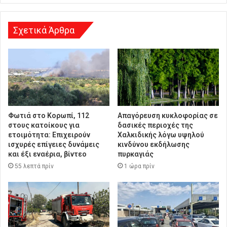
σ
η
Σχετικά Άρθρα
Φωτιά στο Κορωπί, 112
Απαγόρευση κυκλοφορίας σε
στους κατοίκους για
δασικές περιοχές της
ετοιμότητα: Επιχειρούν
Χαλκιδικής λόγω υψηλού
ισχυρές επίγειες δυνάμεις
κινδύνου εκδήλωσης
και έξι εναέρια, βίντεο
πυρκαγιάς
55 λεπτά πρίν
1 ώρα πρίν