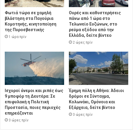
Φωτιά τώρα σε χαμηλή
Ουρές και καθυστερήσεις
βλάστηση στα Παγούρια
πάνω από 1 ώρα στο
Κομοτηνής, κινητοποίηση
Τελωνείο Ευζώνων, στο
της Πυροσβεστικής
ρεύμα εξόδου από την
Ελλάδα, δείτε βίντεο
1 ώρα πρίν
2 ώρες πρίν
Ισχυροί άνεμοι και ριπές έως
Έρημη πόλη η Αθήνα: Άδειοι
9 μποφόρ τη Δευτέρα: Σε
δρόμοι σε Σύνταγμα,
επιφυλακή η Πολιτική
Κολωνάκι, Ομόνοια και
Προστασία, ποιες περιοχές
Εξάρχεια, δείτε βίντεο
επηρεάζονται
3 ώρες πρίν
3 ώρες πρίν