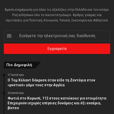
Άμεση ενημέρωση για όλες τις εξελίξεις στην Ελλάδα και τον κόσμο.
Ροή ειδήσεων όλο το εικοσιτετράωρο. Άρθρα, γνώμες και
προτάσεις για Πολιτική, Κοινωνία, Τοπικά, Οικονομία και Αθλητικά.
Εισάγετε
την
ηλεκτρονική
σας
διεύθυνση
Πιο Δημοφιλή
17 λεπτά πρίν
Ο Τομ Χόλαντ δάκρυσε όταν είδε τη Ζεντάγια στον
«μυστικό» γάμο τους στην Αγγλία
26 λεπτά πρίν
Φωτιά στο Κορωπί, 112 στους κατοίκους για ετοιμότητα:
Επιχειρούν ισχυρές επίγειες δυνάμεις και έξι εναέρια,
βίντεο