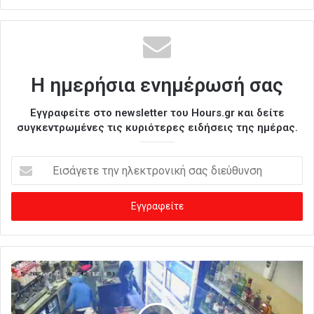
Η ημερήσια ενημέρωσή σας
Εγγραφείτε στο newsletter του Hours.gr και δείτε
συγκεντρωμένες τις κυριότερες ειδήσεις της ημέρας.
Ε
ι
σ
ά
γ
ε
τ
ε
τ
η
ν