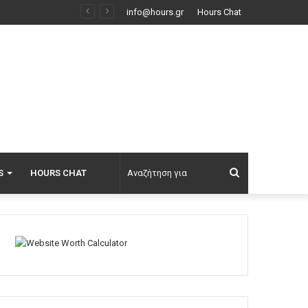
Επεισόδια μεταξύ διαδηλωτών και αστυνομικών έξω από τη Γερουσία στην Αργεντινή, δείτε βίντεο
info@hours.gr
Hours Chat
Αναζήτηση
S
HOURS CHAT
για