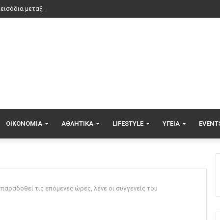
ΟΙΚΟΝΟΜΊΑ
ΑΘΛΗΤΙΚΆ
LIFESTYLE
ΥΓΕΊΑ
EVENT
παραδοθεί τις επόμενες ώρες, λένε οι συγγενείς του