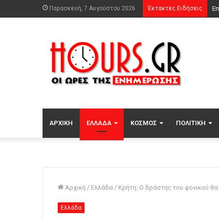
Παρασκευή, 7 Αυγούστου 2026
Έκτακτες Ειδήσεις
ΑΡΧΙΚΉ
ΕΛΛΆΔΑ
ΚΌΣΜΟΣ
ΠΟΛΙΤΙΚΉ
Αρχική
/
Ελλάδα
/
Κρήτη: O δράστης του φονικού θα 
Ελλάδα