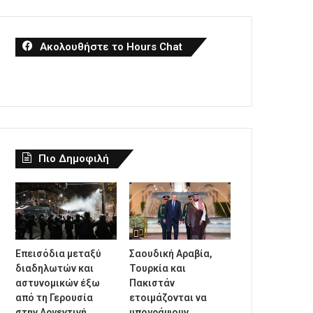
Ακολουθήστε το Hours Chat
Πιο Δημοφιλή
Επεισόδια μεταξύ
Σαουδική Αραβία,
διαδηλωτών και
Τουρκία και
αστυνομικών έξω
Πακιστάν
από τη Γερουσία
ετοιμάζονται να
στην Αργεντινή,
υπογράψουν