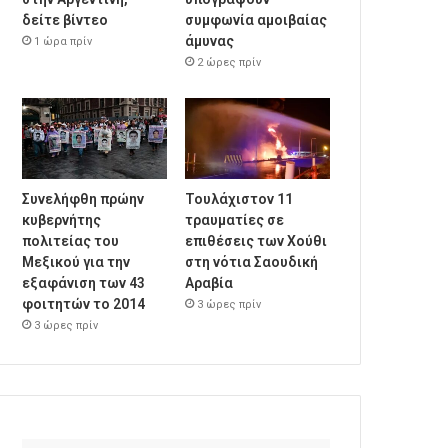
δείτε βίντεο
συμφωνία αμοιβαίας
άμυνας
1 ώρα πρίν
2 ώρες πρίν
Συνελήφθη πρώην
Τουλάχιστον 11
κυβερνήτης
τραυματίες σε
πολιτείας του
επιθέσεις των Χούθι
Μεξικού για την
στη νότια Σαουδική
εξαφάνιση των 43
Αραβία
φοιτητών το 2014
3 ώρες πρίν
3 ώρες πρίν