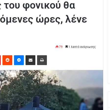
 του φονικού θα
πόμενες ώρες, λένε
79
1 λεπτό ανάγνωσης
Pinterest
Reddit
Messenger
Κοινοποίηση μέσω Email
Εκτύπωση