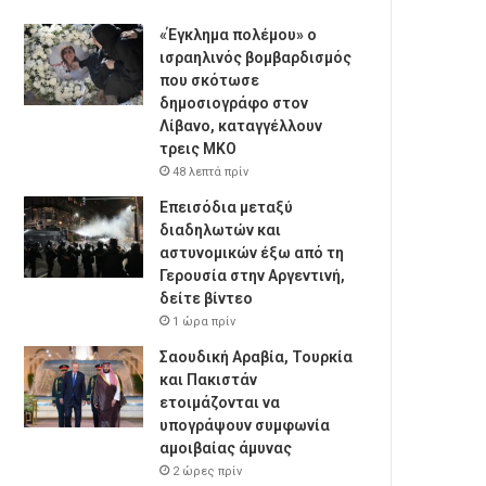
«Έγκλημα πολέμου» ο
ισραηλινός βομβαρδισμός
που σκότωσε
δημοσιογράφο στον
Λίβανο, καταγγέλλουν
τρεις ΜΚΟ
48 λεπτά πρίν
Επεισόδια μεταξύ
διαδηλωτών και
αστυνομικών έξω από τη
Γερουσία στην Αργεντινή,
δείτε βίντεο
1 ώρα πρίν
Σαουδική Αραβία, Τουρκία
και Πακιστάν
ετοιμάζονται να
υπογράψουν συμφωνία
αμοιβαίας άμυνας
2 ώρες πρίν