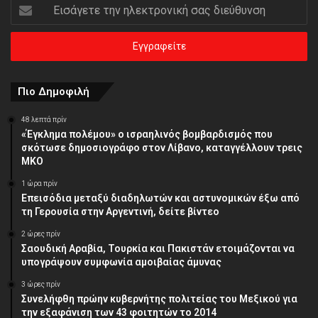
Εισάγετε
την
ηλεκτρονική
σας
διεύθυνση
Πιο Δημοφιλή
48 λεπτά πρίν
«Έγκλημα πολέμου» ο ισραηλινός βομβαρδισμός που
σκότωσε δημοσιογράφο στον Λίβανο, καταγγέλλουν τρεις
ΜΚΟ
1 ώρα πρίν
Επεισόδια μεταξύ διαδηλωτών και αστυνομικών έξω από
τη Γερουσία στην Αργεντινή, δείτε βίντεο
2 ώρες πρίν
Σαουδική Αραβία, Τουρκία και Πακιστάν ετοιμάζονται να
υπογράψουν συμφωνία αμοιβαίας άμυνας
3 ώρες πρίν
Συνελήφθη πρώην κυβερνήτης πολιτείας του Μεξικού για
την εξαφάνιση των 43 φοιτητών το 2014