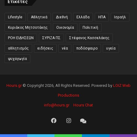
Ετικέτες
Lifestyle
Αθλητικά
Διεθνή
Ελλάδα
ΗΠΑ
Ισραήλ
Κυριάκος Μητσοτάκης
Οικονομία
Πολιτική
ΡΟΗ ΕΙΔΗΣΕΩΝ
ΣΥΡΙΖΑ ΠΣ
Στέφανος Κασσελάκης
αθλητισμός
ειδήσεις
νέα
ποδόσφαιρο
υγεία
ψυχαγωγία
Hours.gr
© Copyright 2026, All Rights Reserved. Powered by
LOIZ Web
Productions
info@hours.gr
Hours Chat
Facebook
Instagram
Hours
Chat