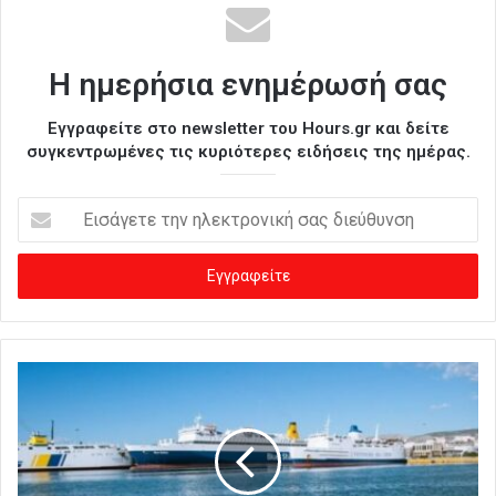
Η ημερήσια ενημέρωσή σας
Εγγραφείτε στο newsletter του Hours.gr και δείτε
συγκεντρωμένες τις κυριότερες ειδήσεις της ημέρας.
Ε
ι
σ
ά
γ
ε
τ
ε
τ
η
ν
η
λ