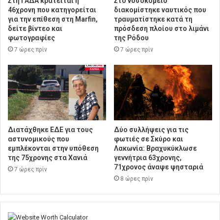
Στη ΓΑΔΑ κρατείται η
Στο νοσοκομείο
46χρονη που κατηγορείται
διακομίστηκε ναυτικός που
για την επίθεση στη Marfin,
τραυματίστηκε κατά τη
δείτε βίντεο και
πρόσδεση πλοίου στο λιμάνι
φωτογραφίες
της Ρόδου
7 ώρες πρίν
7 ώρες πρίν
Διατάχθηκε ΕΔΕ για τους
Δύο συλλήψεις για τις
αστυνομικούς που
φωτιές σε Σκύρο και
εμπλέκονται στην υπόθεση
Λακωνία: Βραχυκύκλωσε
της 75χρονης στα Χανιά
γεννήτρια 63χρονης,
71χρονος άναψε ψησταριά
7 ώρες πρίν
8 ώρες πρίν