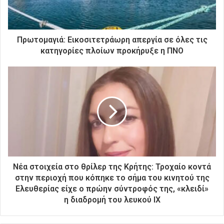
ε
κ
τ
ρ
Πρωτομαγιά: Εικοσιτετράωρη απεργία σε όλες τις
ο
κατηγορίες πλοίων προκήρυξε η ΠΝΟ
ν
ι
κ
ή
σ
α
ς
δ
ι
ε
ύ
Νέα στοιχεία στο θρίλερ της Κρήτης: Τροχαίο κοντά
θ
στην περιοχή που κόπηκε το σήμα του κινητού της
υ
Ελευθερίας είχε ο πρώην σύντροφός της, «κλειδί»
ν
η διαδρομή του λευκού ΙΧ
σ
η