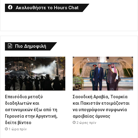
Ακολουθήστε το Hours Chat
Πιο Δημοφιλή
Επεισόδια μεταξύ
Σαουδική Αραβία, Τουρκία
διαδηλωτών και
και Πακιστάν ετοιμάζονται
αστυνομικών έξω από τη
να υπογράψουν συμφωνία
Γερουσία στην Αργεντινή,
αμοιβαίας άμυνας
δείτε βίντεο
2 ώρες πρίν
1 ώρα πρίν