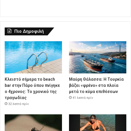
Πιο Δημοφιλή
Κλειστό σήμερα το beach
Μαύρη Θάλασσα: Η Τουρκία
bar στην Πάρο όπου πνίγηκε
βάζει «φρένο» στα πλοία
ο 4χρονος: Το χρονικό της
μετά το κύμα επιθέσεων
τραγωδίας
41 λεπτά πρίν
32 λεπτά πρίν