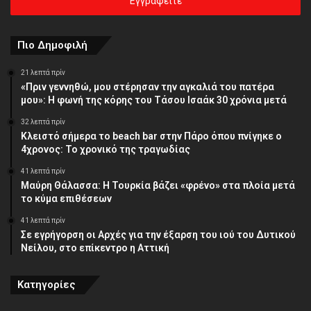
σας
διεύθυνση
Πιο Δημοφιλή
21 λεπτά πρίν
«Πριν γεννηθώ, μου στέρησαν την αγκαλιά του πατέρα
μου»: Η φωνή της κόρης του Τάσου Ισαάκ 30 χρόνια μετά
32 λεπτά πρίν
Κλειστό σήμερα το beach bar στην Πάρο όπου πνίγηκε ο
4χρονος: Το χρονικό της τραγωδίας
41 λεπτά πρίν
Μαύρη Θάλασσα: Η Τουρκία βάζει «φρένο» στα πλοία μετά
το κύμα επιθέσεων
41 λεπτά πρίν
Σε εγρήγορση οι Αρχές για την έξαρση του ιού του Δυτικού
Νείλου, στο επίκεντρο η Αττική
Κατηγορίες