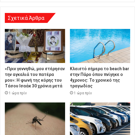
σ
η
Σχετικά Άρθρα
«Πριν γεννηθώ, μου στέρησαν
Κλειστό σήμερα το beach bar
την αγκαλιά του πατέρα
στην Πάρο όπου πνίγηκε ο
μου»: Η φωνή της κόρης του
4χρονος: Το χρονικό της
Τάσου Ισαάκ 30 χρόνια μετά
τραγωδίας
1 ώρα πρίν
1 ώρα πρίν