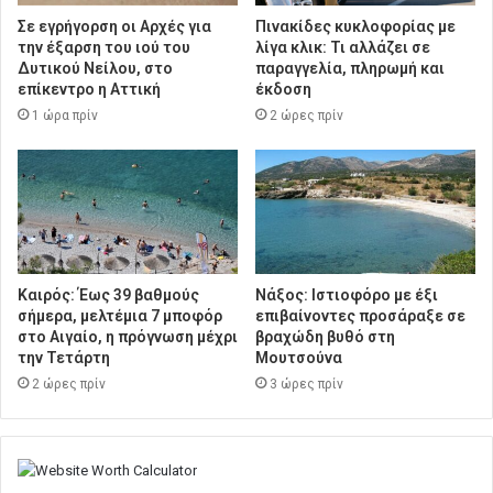
Σε εγρήγορση οι Αρχές για
Πινακίδες κυκλοφορίας με
την έξαρση του ιού του
λίγα κλικ: Τι αλλάζει σε
Δυτικού Νείλου, στο
παραγγελία, πληρωμή και
επίκεντρο η Αττική
έκδοση
1 ώρα πρίν
2 ώρες πρίν
Καιρός: Έως 39 βαθμούς
Νάξος: Ιστιοφόρο με έξι
σήμερα, μελτέμια 7 μποφόρ
επιβαίνοντες προσάραξε σε
στο Αιγαίο, η πρόγνωση μέχρι
βραχώδη βυθό στη
την Τετάρτη
Μουτσούνα
2 ώρες πρίν
3 ώρες πρίν