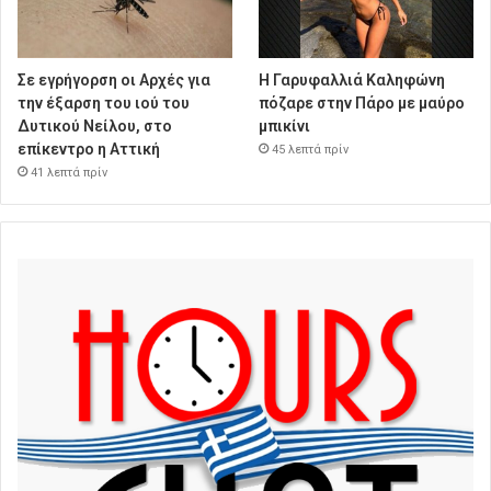
Σε εγρήγορση οι Αρχές για
Η Γαρυφαλλιά Καληφώνη
την έξαρση του ιού του
πόζαρε στην Πάρο με μαύρο
Δυτικού Νείλου, στο
μπικίνι
επίκεντρο η Αττική
45 λεπτά πρίν
41 λεπτά πρίν