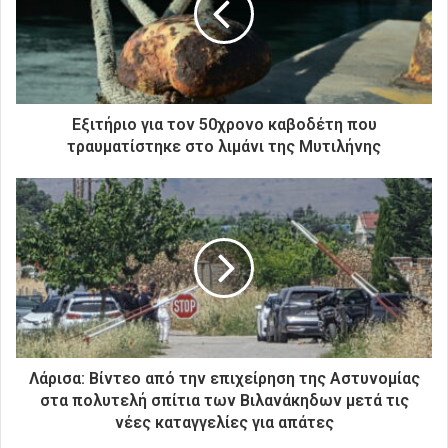
η
λ
ε
κ
τ
ρ
Εξιτήριο για τον 50χρονο καβοδέτη που
ο
τραυματίστηκε στο λιμάνι της Μυτιλήνης
ν
ι
κ
ή
σ
α
ς
δ
ι
ε
ύ
Λάρισα: Βίντεο από την επιχείρηση της Αστυνομίας
θ
στα πολυτελή σπίτια των Βιλανάκηδων μετά τις
υ
νέες καταγγελίες για απάτες
ν