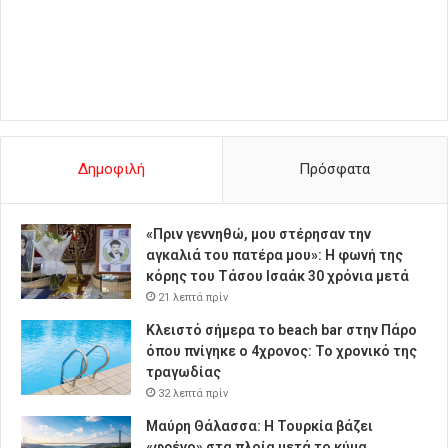
Δημοφιλή
Πρόσφατα
«Πριν γεννηθώ, μου στέρησαν την
αγκαλιά του πατέρα μου»: Η φωνή της
κόρης του Τάσου Ισαάκ 30 χρόνια μετά
21 λεπτά πρίν
Κλειστό σήμερα το beach bar στην Πάρο
όπου πνίγηκε ο 4χρονος: Το χρονικό της
τραγωδίας
32 λεπτά πρίν
Μαύρη Θάλασσα: Η Τουρκία βάζει
«φρένο» στα πλοία μετά το κύμα