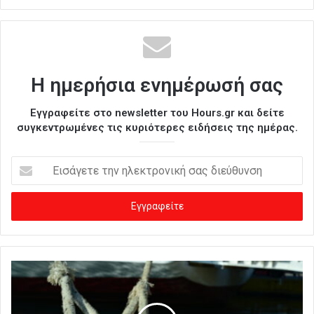
Η ημερήσια ενημέρωσή σας
Εγγραφείτε στο newsletter του Hours.gr και δείτε
συγκεντρωμένες τις κυριότερες ειδήσεις της ημέρας.
Ε
ι
σ
ά
γ
ε
τ
ε
τ
η
ν