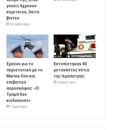
γονείς 6χρονου
κοριτσιού, δείτε
βίντεο
16 λεπτά πρίν
Έρευνα για το
Εντοπίστηκαν 40
περιστατικό με το
μετανάστες νότια
Marine One και
της Ιεράπετρας
επιβατικό
2 ώρες πρίν
αεροσκάφος: «Ο
Τραμπ δεν
κινδύνευσε»
1 ώρα πρίν