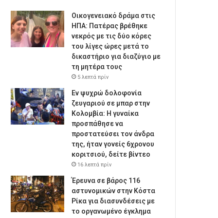
Οικογενειακό δράμα στις
ΗΠΑ: Πατέρας βρέθηκε
νεκρός με τις δύο κόρες
του λίγες ώρες μετά το
δικαστήριο για διαζύγιο με
τη μητέρα τους
5 λεπτά πρίν
Εν ψυχρώ δολοφονία
ζευγαριού σε μπαρ στην
Κολομβία: Η γυναίκα
προσπάθησε να
προστατεύσει τον άνδρα
της, ήταν γονείς 6χρονου
κοριτσιού, δείτε βίντεο
16 λεπτά πρίν
Έρευνα σε βάρος 116
αστυνομικών στην Κόστα
Ρίκα για διασυνδέσεις με
το οργανωμένο έγκλημα