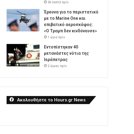
36 λεπτά πρίν
Έρευνα για το περιστατικό
με το Marine One και
επιβατικό αεροσκάφος:
«Ο Τραμπ δεν κινδύνευσε»
1 ώρα πρίν
Εντοπίστηκαν 40
μετανάστες νότια της
Ιεράπετρας
2 ώρες πρίν
Ακολουθήστε το Hours.gr News