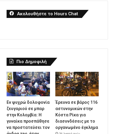
Ακολουθήστε το Hours Chat
Πιο Δημοφιλή
Εν ψυχρώ δολοφονία
Έρευνα σε βάρος 116
ζευγαριού σε μπαρ
αστυνομικών στην
στην Κολομβία: Η
Κόστα Ρίκα για
γυναίκα προσπάθησε
διασυνδέσεις με το
να προστατεύσει τον
οργανωμένο έγκλημα
άνδρα της, ήταν
36 λεπτά πρίν