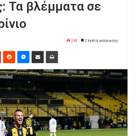
: Τα βλέμματα σε
ρίνιο
245
2 λεπτά ανάγνωσης
Pinterest
Reddit
Messenger
Κοινοποίηση μέσω Email
Εκτύπωση