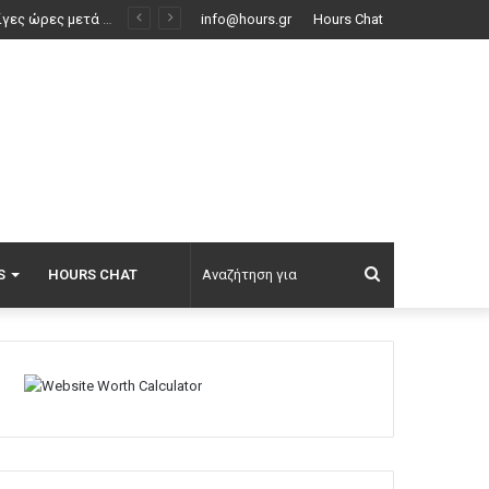
Εν ψυχρώ δολοφονία ζευγαριού σε μπαρ στην Κολομβία: Η γυναίκα προσπάθησε να προστατεύσει τον άνδρα της, ήταν γονείς 6χρονου κοριτσιού, δείτε βίντεο
info@hours.gr
Hours Chat
Αναζήτηση
S
HOURS CHAT
για