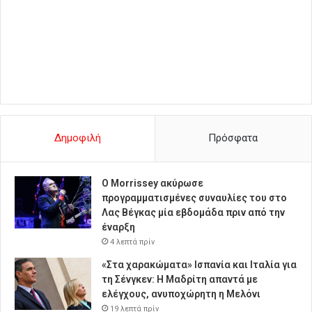
Δημοφιλή
Πρόσφατα
Ο Morrissey ακύρωσε
προγραμματισμένες συναυλίες του στο
Λας Βέγκας μία εβδομάδα πριν από την
έναρξη
4 λεπτά πρίν
«Στα χαρακώματα» Ισπανία και Ιταλία για
τη Σένγκεν: Η Μαδρίτη απαντά με
ελέγχους, ανυποχώρητη η Μελόνι
19 λεπτά πρίν