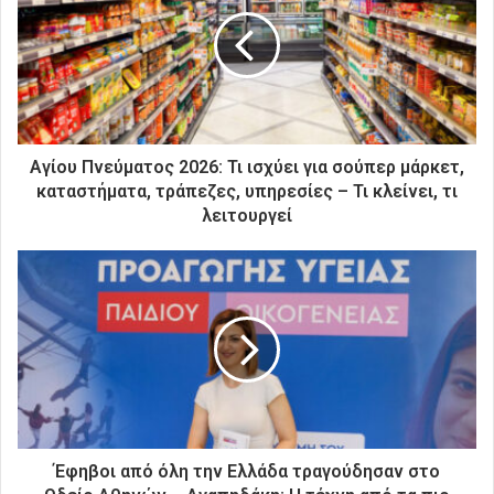
η
ν
η
λ
ε
κ
τ
ρ
Αγίου Πνεύματος 2026: Τι ισχύει για σούπερ μάρκετ,
ο
καταστήματα, τράπεζες, υπηρεσίες – Τι κλείνει, τι
ν
λειτουργεί
ι
κ
ή
σ
α
ς
δ
ι
ε
ύ
θ
Έφηβοι από όλη την Ελλάδα τραγούδησαν στο
υ