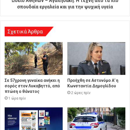
Ωδείο Αθηνών – Αγαπηδάκη: Η τέχνη από τα πιο
ν
σπουδαία εργαλεία και για την ψυχική υγεία
σ
η
Σχετικά Άρθρα
Σε 57χρονη γυναίκα ανήκει η
Προήχθη σε Αστυνόμο Α’ η
σορός στον Λυκαβηττό, από
Κωνσταντία Δημογλίδου
πτώση ο θάνατος
2 ώρες πρίν
1 ώρα πρίν