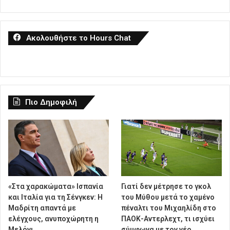
Ακολουθήστε το Hours Chat
Πιο Δημοφιλή
«Στα χαρακώματα» Ισπανία
Γιατί δεν μέτρησε το γκολ
και Ιταλία για τη Σένγκεν: Η
του Μύθου μετά το χαμένο
Μαδρίτη απαντά με
πέναλτι του Μιχαηλίδη στο
ελέγχους, ανυποχώρητη η
ΠΑΟΚ-Αντερλεχτ, τι ισχύει
Μελόνι
σύμφωνα με τον νέο