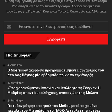
Άμεση ενημέρωση για όλες τις εξελίξεις στην Ελλάδα και τον κόσμο.
Ροή ειδήσεων όλο το εικοσιτετράωρο. Άρθρα, γνώμες και
προτάσεις για Πολιτική, Κοινωνία, Τοπικά, Οικονομία και Αθλητικά.
Εισάγετε
την
ηλεκτρονική
σας
διεύθυνση
Πιο Δημοφιλή
4 λεπτά πρίν
Ο Morrissey ακύρωσε προγραμματισμένες συναυλίες του
στο Λας Βέγκας μία εβδομάδα πριν από την έναρξη
19 λεπτά πρίν
«Στα χαρακώματα» Ισπανία και Ιταλία για τη Σένγκεν: Η
Μαδρίτη απαντά με ελέγχους, ανυποχώρητη η Μελόνι
24 λεπτά πρίν
Γιατί δεν μέτρησε το γκολ του Μύθου μετά το χαμένο
πέναλτι του Μιχαηλίδη στο ΠΑΟΚ-Αντερλεχτ, τι ισχύει