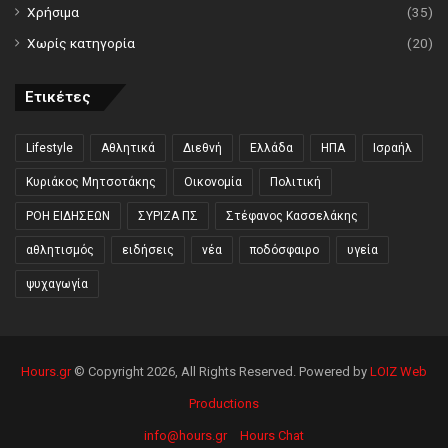
Χρήσιμα
(35)
Χωρίς κατηγορία
(20)
Ετικέτες
Lifestyle
Αθλητικά
Διεθνή
Ελλάδα
ΗΠΑ
Ισραήλ
Κυριάκος Μητσοτάκης
Οικονομία
Πολιτική
ΡΟΗ ΕΙΔΗΣΕΩΝ
ΣΥΡΙΖΑ ΠΣ
Στέφανος Κασσελάκης
αθλητισμός
ειδήσεις
νέα
ποδόσφαιρο
υγεία
ψυχαγωγία
Hours.gr
© Copyright 2026, All Rights Reserved. Powered by
LOIZ Web
Productions
info@hours.gr
Hours Chat