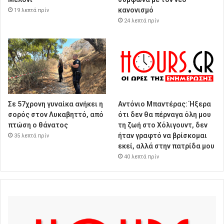
κανονισμό
19 λεπτά πρίν
24 λεπτά πρίν
Σε 57χρονη γυναίκα ανήκει η
Αντόνιο Μπαντέρας: Ήξερα
σορός στον Λυκαβηττό, από
ότι δεν θα πέρναγα όλη μου
πτώση ο θάνατος
τη ζωή στο Χόλιγουντ, δεν
ήταν γραφτό να βρίσκομαι
35 λεπτά πρίν
εκεί, αλλά στην πατρίδα μου
40 λεπτά πρίν