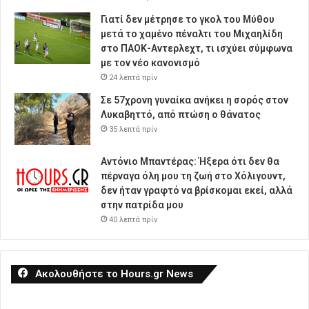
Γιατί δεν μέτρησε το γκολ του Μύθου
μετά το χαμένο πέναλτι του Μιχαηλίδη
στο ΠΑΟΚ-Αντερλεχτ, τι ισχύει σύμφωνα
με τον νέο κανονισμό
24 λεπτά πρίν
Σε 57χρονη γυναίκα ανήκει η σορός στον
Λυκαβηττό, από πτώση ο θάνατος
35 λεπτά πρίν
Αντόνιο Μπαντέρας: Ήξερα ότι δεν θα
πέρναγα όλη μου τη ζωή στο Χόλιγουντ,
δεν ήταν γραφτό να βρίσκομαι εκεί, αλλά
στην πατρίδα μου
40 λεπτά πρίν
Ακολουθήστε το Hours.gr News