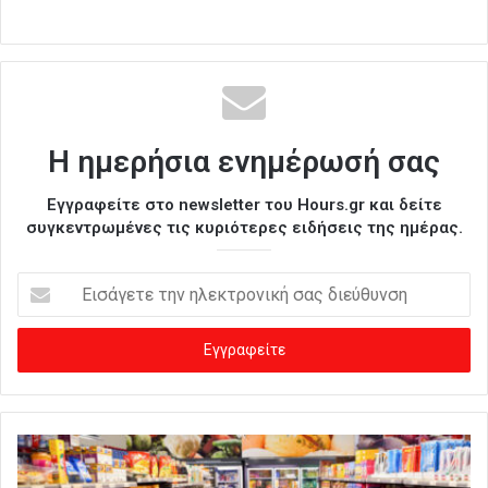
Η ημερήσια ενημέρωσή σας
Εγγραφείτε στο newsletter του Hours.gr και δείτε
συγκεντρωμένες τις κυριότερες ειδήσεις της ημέρας.
Ε
ι
σ
ά
γ
ε
τ
ε
τ