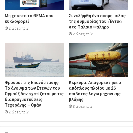
Μη χάσετε το ΘΕΜΑ που
Συνελήφθη ένα ακόμη μέλος
κυκλοφορεί
της συμμορίας του «Έντικ»
στο Παλαιό Φάληρο
2 ώρες πρίν
2 ώρες πρίν
Φρουροί της Επανάστασης:
Κέρκυρα: Απαγορεύτηκε ο
Το άνοιγμα των Στενών του
απόπλους πλοίου με 26
Ορμούζ δεν σχετίζεται με τις
επιβάτες λόγω μηχανικής
διαπραγματεύσεις
βλάβης
Τεχεράνης – Ομάν
3 ώρες πρίν
2 ώρες πρίν