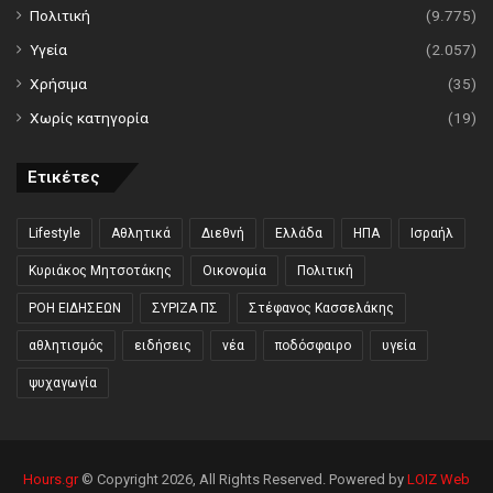
Πολιτική
(9.775)
Υγεία
(2.057)
Χρήσιμα
(35)
Χωρίς κατηγορία
(19)
Ετικέτες
Lifestyle
Αθλητικά
Διεθνή
Ελλάδα
ΗΠΑ
Ισραήλ
Κυριάκος Μητσοτάκης
Οικονομία
Πολιτική
ΡΟΗ ΕΙΔΗΣΕΩΝ
ΣΥΡΙΖΑ ΠΣ
Στέφανος Κασσελάκης
αθλητισμός
ειδήσεις
νέα
ποδόσφαιρο
υγεία
ψυχαγωγία
Hours.gr
© Copyright 2026, All Rights Reserved. Powered by
LOIZ Web