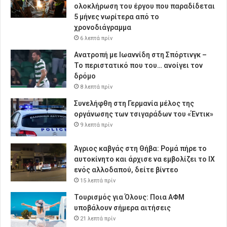
ολοκλήρωση του έργου που παραδίδεται
5 μήνες νωρίτερα από το
χρονοδιάγραμμα
6 λεπτά πρίν
Ανατροπή με Ιωαννίδη στη Σπόρτινγκ –
Το περιστατικό που του… ανοίγει τον
δρόμο
8 λεπτά πρίν
Συνελήφθη στη Γερμανία μέλος της
οργάνωσης των τσιγαράδων του «Έντικ»
9 λεπτά πρίν
Άγριος καβγάς στη Θήβα: Ρομά πήρε το
αυτοκίνητο και άρχισε να εμβολίζει το ΙΧ
ενός αλλοδαπού, δείτε βίντεο
15 λεπτά πρίν
Τουρισμός για Όλους: Ποια ΑΦΜ
υποβάλουν σήμερα αιτήσεις
21 λεπτά πρίν