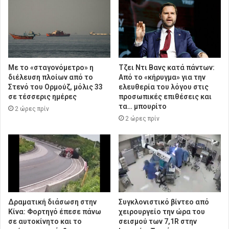
Με το «σταγονόμετρο» η
Τζει Ντι Βανς κατά πάντων:
διέλευση πλοίων από το
Από το «κήρυγμα» για την
Στενό του Ορμούζ, μόλις 33
ελευθερία του λόγου στις
σε τέσσερις ημέρες
προσωπικές επιθέσεις και
τα… μπουρίτο
2 ώρες πρίν
2 ώρες πρίν
Δραματική διάσωση στην
Συγκλονιστικό βίντεο από
Κίνα: Φορτηγό έπεσε πάνω
χειρουργείο την ώρα του
σε αυτοκίνητο και το
σεισμού των 7,1R στην