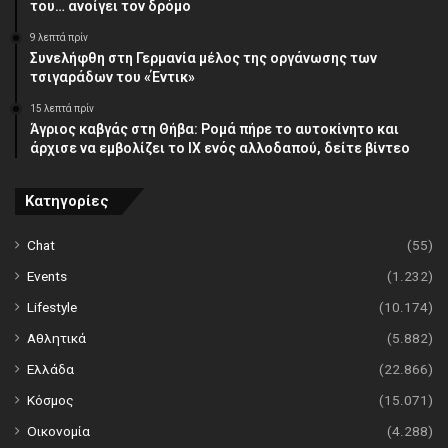
του… ανοίγει τον δρόμο
9 λεπτά πρίν
Συνελήφθη στη Γερμανία μέλος της οργάνωσης των
τσιγαράδων του «Έντικ»
15 λεπτά πρίν
Άγριος καβγάς στη Θήβα: Ρομά πήρε το αυτοκίνητο και
άρχισε να εμβολίζει το ΙΧ ενός αλλοδαπού, δείτε βίντεο
Κατηγορίες
Chat
(55)
Events
(1.232)
Lifestyle
(10.174)
Αθλητικά
(5.882)
Ελλάδα
(22.866)
Κόσμος
(15.071)
Οικονομία
(4.288)