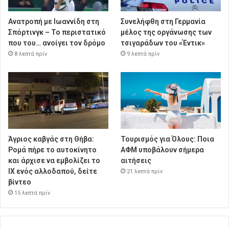
Ανατροπή με Ιωαννίδη στη
Συνελήφθη στη Γερμανία
Σπόρτινγκ – Το περιστατικό
μέλος της οργάνωσης των
που του… ανοίγει τον δρόμο
τσιγαράδων του «Έντικ»
8 λεπτά πρίν
9 λεπτά πρίν
Άγριος καβγάς στη Θήβα:
Τουρισμός για Όλους: Ποια
Ρομά πήρε το αυτοκίνητο
ΑΦΜ υποβάλουν σήμερα
και άρχισε να εμβολίζει το
αιτήσεις
ΙΧ ενός αλλοδαπού, δείτε
21 λεπτά πρίν
βίντεο
15 λεπτά πρίν