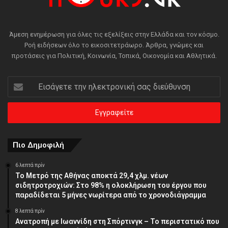
Άμεση ενημέρωση για όλες τις εξελίξεις στην Ελλάδα και τον κόσμο.
Ροή ειδήσεων όλο το εικοσιτετράωρο. Άρθρα, γνώμες και
προτάσεις για Πολιτική, Κοινωνία, Τοπικά, Οικονομία και Αθλητικά.
Εισάγετε
την
ηλεκτρονική
σας
διεύθυνση
Πιο Δημοφιλή
6 λεπτά πρίν
Το Μετρό της Αθήνας αποκτά 29,4 χλμ. νέων
σιδητροτροχιών: Στο 98% η ολοκλήρωση του έργου που
παραδίδεται 5 μήνες νωρίτερα από το χρονοδιάγραμμα
8 λεπτά πρίν
Ανατροπή με Ιωαννίδη στη Σπόρτινγκ – Το περιστατικό που