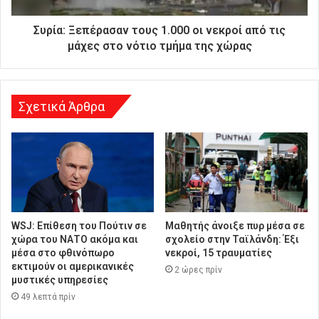
ύ
θ
Συρία: Ξεπέρασαν τους 1.000 οι νεκροί από τις
υ
μάχες στο νότιο τμήμα της χώρας
ν
σ
η
Σχετικά Άρθρα
WSJ: Επίθεση του Πούτιν σε
Μαθητής άνοιξε πυρ μέσα σε
χώρα του ΝΑΤΟ ακόμα και
σχολείο στην Ταϊλάνδη: Έξι
μέσα στο φθινόπωρο
νεκροί, 15 τραυματίες
εκτιμούν οι αμερικανικές
2 ώρες πρίν
μυστικές υπηρεσίες
49 λεπτά πρίν