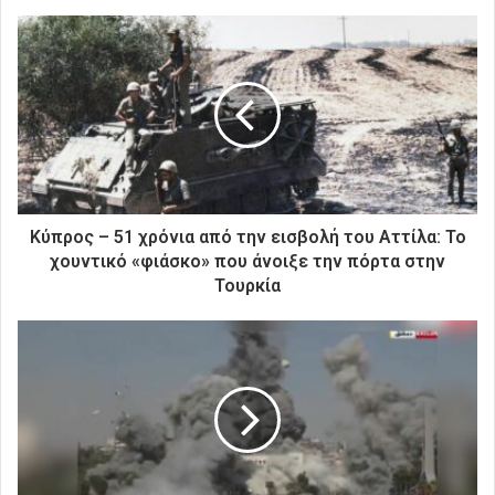
τ
ε
τ
η
ν
η
λ
ε
κ
τ
ρ
Κύπρος – 51 χρόνια από την εισβολή του Αττίλα: Το
ο
χουντικό «φιάσκο» που άνοιξε την πόρτα στην
ν
Τουρκία
ι
κ
ή
σ
α
ς
δ
ι
ε