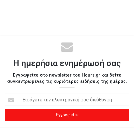
Η ημερήσια ενημέρωσή σας
Εγγραφείτε στο newsletter του Hours.gr και δείτε
συγκεντρωμένες τις κυριότερες ειδήσεις της ημέρας.
Ε
ι
σ
ά
γ
ε