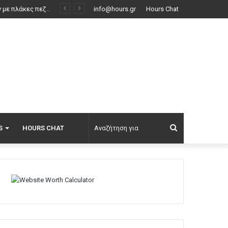
Με το «σταγονόμετρο» η διέλευση πλοίων από το Στενό του Ορμούζ, μόλις 33 σε τέσσερις ημέρες
info@hours.gr
Hours Chat
Αναζήτηση
S
HOURS CHAT
για