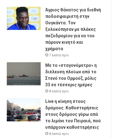
Άγριος θάνατος για διεθνή
ποδοσφαιριστή στην
Ουγκάντα: Τον
ξυλοκόπησαν με πλάκες
πεζοδρομίου για να του
πάρουν κινητό και
χρήματα
7 λεπτά πρίν
Με το «σταγονόμετρο» η
διέλευση πλοίων από το
Στενό του Ορμούζ, μόλις
33 σε τέσσερις ημέρες
8 λεπτά πρίν
Live η κίνηση στους
δρόμους: Καθυστερήσεις
στους δρόμους γύρω από
το λιμάνι του Πειραιά, πού
υπάρχουν καθυστερήσεις
8 λεπτά πρίν