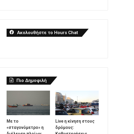
Ακολουθήστε το Hours Chat
Πιο Δημοφιλή
Με το
Live η κίνηση στους
«σταγονόμετρο» η
δρόμους:
διέλευση πλοίων
Καθυστερήσεις