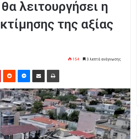
θα λειτουργήσει η
κτίμησης της αξίας
154
3 λεπτά ανάγνωσης
Pinterest
Reddit
Messenger
Κοινοποίηση μέσω Email
Εκτύπωση