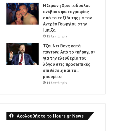
Η Σιμώνη Χριστοδούλου
ανέβασε φωτογραφίες
από το ταξίδι της με τον
Αντρέα Γεωργίου στην
Ίμπιζα
12 λεπτά πρίν
Τζει Ντι Βανς κατά
πάντων: Από το «κήρυγμα»
για την ελευθερία του
λόγου στις προσωπικές
επιθέσεις και τα…
μπουρίτο
14 λεπτά πρίν
Ακολουθήστε το Hours.gr News