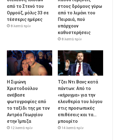
από το Στενό του
στους δρόμους γύρω
Ορμούζ, μόλις 33 σε
από το λιμάνι του
τέσσερις ημέρες
Πειραιά, πού
υπάρχουν
8 λεπτά πρίν
καθυστερήσεις
8 λεπτά πρίν
Η Σιμώνη
Τζει Ντι Βανς κατά
Χριστοδούλου
πάντων: Από το
ανέβασε
«κήρυγμα» για την
φωτογραφίες από
ελευθερία του λόγου
το ταξίδι της με τον
στις προσωπικές
Αντρέα Γεωργίου
επιθέσεις και τα…
στην Ίμπιζα
μπουρίτο
12 λεπτά πρίν
14 λεπτά πρίν