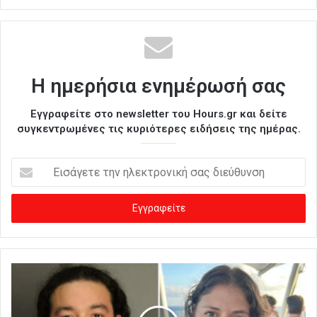
Η ημερήσια ενημέρωσή σας
Εγγραφείτε στο newsletter του Hours.gr και δείτε
συγκεντρωμένες τις κυριότερες ειδήσεις της ημέρας.
Ε
ι
σ
ά
γ
ε
τ
ε
τ
η
ν