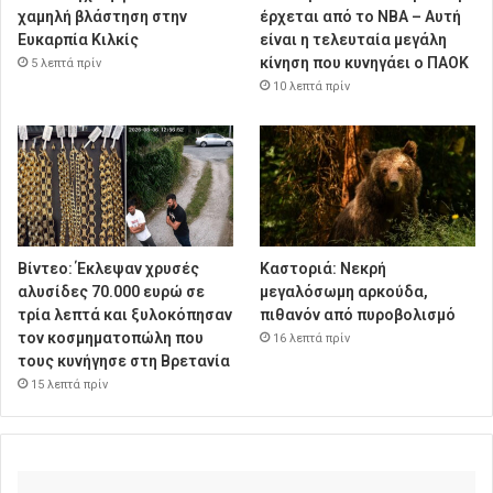
χαμηλή βλάστηση στην
έρχεται από το NBA – Αυτή
Ευκαρπία Κιλκίς
είναι η τελευταία μεγάλη
κίνηση που κυνηγάει ο ΠΑΟΚ
5 λεπτά πρίν
10 λεπτά πρίν
Βίντεο: Έκλεψαν χρυσές
Καστοριά: Νεκρή
αλυσίδες 70.000 ευρώ σε
μεγαλόσωμη αρκούδα,
τρία λεπτά και ξυλοκόπησαν
πιθανόν από πυροβολισμό
τον κοσμηματοπώλη που
16 λεπτά πρίν
τους κυνήγησε στη Βρετανία
15 λεπτά πρίν