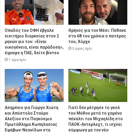
Οπαδός του ΟΦΗ έβγαλε
Θρήνος για τον Μέσι: Πέθανε
εισιτήριο διαρκείας στον 2
στα 68 του χρόνια ο πατέρας
μηνών γιο του: «Είναι
του, Χόρχε
οικογένεια, είναι παράδοση»,
3 ώρες πρίν
έγραψε η ΠΑΕ, δείτε βίντεο
1 ώρα πρίν
Ασημένιο για Γιώργο Χιώτη
Γιατί δεν μέτρησε το γκολ
και Απόστολο Σταύρο
του Μύθου μετά το χαμένο
Αλεξίου στο Παγκόσμιο
πέναλτι του Μιχαηλίδη στο
Πρωτάθλημα Κωπηλασίας
ΠΑΟΚ-Αντερλεχτ, τι ισχύει
Εφήβων-Νεανίδων στη
σύμφωνα με τον νέο