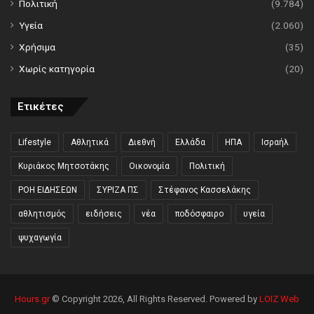
Πολιτική
(9.784)
Υγεία
(2.060)
Χρήσιμα
(35)
Χωρίς κατηγορία
(20)
Ετικέτες
Lifestyle
Αθλητικά
Διεθνή
Ελλάδα
ΗΠΑ
Ισραήλ
Κυριάκος Μητσοτάκης
Οικονομία
Πολιτική
ΡΟΗ ΕΙΔΗΣΕΩΝ
ΣΥΡΙΖΑ ΠΣ
Στέφανος Κασσελάκης
αθλητισμός
ειδήσεις
νέα
ποδόσφαιρο
υγεία
ψυχαγωγία
Hours.gr
© Copyright 2026, All Rights Reserved. Powered by
LOIZ Web