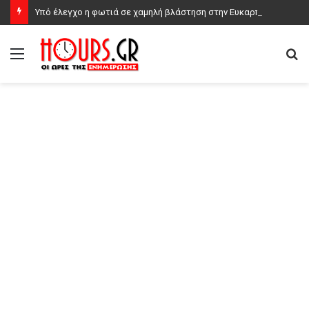
Υπό έλεγχο η φωτιά σε χαμηλή βλάστηση στην Ευκαρπία Κιλκίς
Μενού
Α
γι