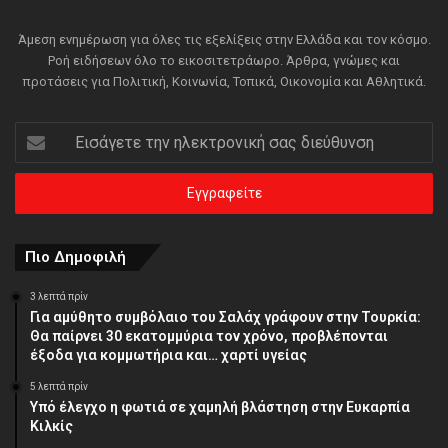
Άμεση ενημέρωση για όλες τις εξελίξεις στην Ελλάδα και τον κόσμο.
Ροή ειδήσεων όλο το εικοσιτετράωρο. Άρθρα, γνώμες και
προτάσεις για Πολιτική, Κοινωνία, Τοπικά, Οικονομία και Αθλητικά.
Εισάγετε
την
ηλεκτρονική
σας
διεύθυνση
Πιο Δημοφιλή
3 λεπτά πρίν
Για αμύθητο συμβόλαιο του Σαλάχ γράφουν στην Τουρκία:
Θα παίρνει 30 εκατομμύρια τον χρόνο, προβλέπονται
έξοδα για κομμωτήρια και… χαρτί υγείας
5 λεπτά πρίν
Υπό έλεγχο η φωτιά σε χαμηλή βλάστηση στην Ευκαρπία
Κιλκίς