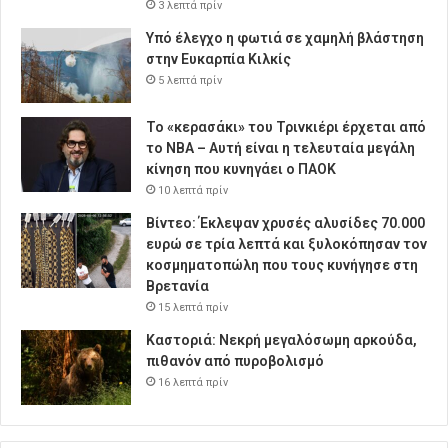
3 λεπτά πρίν
Υπό έλεγχο η φωτιά σε χαμηλή βλάστηση
στην Ευκαρπία Κιλκίς
5 λεπτά πρίν
Το «κερασάκι» του Τρινκιέρι έρχεται από
το NBA – Αυτή είναι η τελευταία μεγάλη
κίνηση που κυνηγάει ο ΠΑΟΚ
10 λεπτά πρίν
Βίντεο: Έκλεψαν χρυσές αλυσίδες 70.000
ευρώ σε τρία λεπτά και ξυλοκόπησαν τον
κοσμηματοπώλη που τους κυνήγησε στη
Βρετανία
15 λεπτά πρίν
Καστοριά: Νεκρή μεγαλόσωμη αρκούδα,
πιθανόν από πυροβολισμό
16 λεπτά πρίν