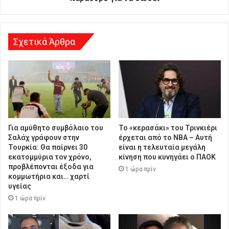
σ
η
Σχετικά Άρθρα
Για αμύθητο συμβόλαιο του
Το «κερασάκι» του Τρινκιέρι
Σαλάχ γράφουν στην
έρχεται από το NBA – Αυτή
Τουρκία: Θα παίρνει 30
είναι η τελευταία μεγάλη
εκατομμύρια τον χρόνο,
κίνηση που κυνηγάει ο ΠΑΟΚ
προβλέπονται έξοδα για
1 ώρα πρίν
κομμωτήρια και… χαρτί
υγείας
1 ώρα πρίν