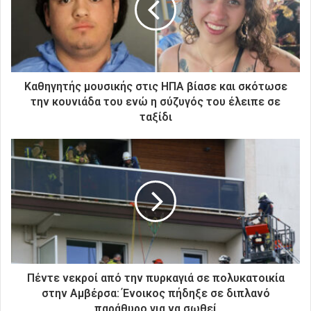
η
λ
ε
κ
τ
ρ
Καθηγητής μουσικής στις ΗΠΑ βίασε και σκότωσε
ο
την κουνιάδα του ενώ η σύζυγός του έλειπε σε
ν
ταξίδι
ι
κ
ή
σ
α
ς
δ
ι
ε
ύ
θ
Πέντε νεκροί από την πυρκαγιά σε πολυκατοικία
υ
στην Αμβέρσα: Ένοικος πήδηξε σε διπλανό
ν
παράθυρο για να σωθεί