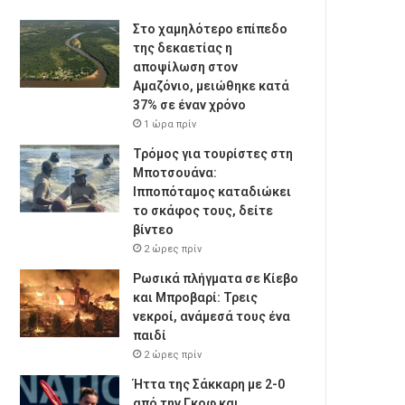
Στο χαμηλότερο επίπεδο
της δεκαετίας η
αποψίλωση στον
Αμαζόνιο, μειώθηκε κατά
37% σε έναν χρόνο
1 ώρα πρίν
Τρόμος για τουρίστες στη
Μποτσουάνα:
Ιπποπόταμος καταδιώκει
το σκάφος τους, δείτε
βίντεο
2 ώρες πρίν
Ρωσικά πλήγματα σε Κίεβο
και Μπροβαρί: Τρεις
νεκροί, ανάμεσά τους ένα
παιδί
2 ώρες πρίν
Ήττα της Σάκκαρη με 2-0
από την Γκοφ και