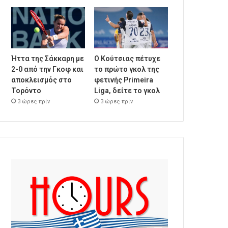
Ήττα της Σάκκαρη με
Ο Κούτσιας πέτυχε
2-0 από την Γκοφ και
το πρώτο γκολ της
αποκλεισμός στο
φετινής Primeira
Τορόντο
Liga, δείτε το γκολ
3 ώρες πρίν
3 ώρες πρίν