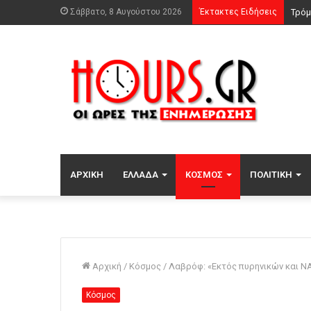
Σάββατο, 8 Αυγούστου 2026
Έκτακτες Ειδήσεις
Τρόμ
ΑΡΧΙΚΉ
ΕΛΛΆΔΑ
ΚΌΣΜΟΣ
ΠΟΛΙΤΙΚΉ
Αρχική
/
Κόσμος
/
Λαβρόφ: «Εκτός πυρηνικών και ΝΑ
Κόσμος