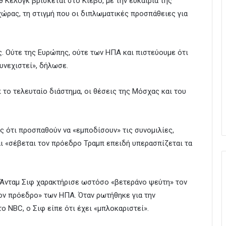
 Κέλογκ βρίσκεται στο Κίεβο, με την ευκαιρία της
χώρας, τη στιγμή που οι διπλωματικές προσπάθειες για
. Ούτε της Ευρώπης, ούτε των ΗΠΑ και πιστεύουμε ότι
υνεχιστεί», δήλωσε.
το τελευταίο διάστημα, οι θέσεις της Μόσχας και του
ς ότι προσπαθούν να «εμποδίσουν» τις συνομιλίες,
αι «σέβεται τον πρόεδρο Τραμπ επειδή υπερασπίζεται τα
 Άνταμ Σιφ χαρακτήρισε ωστόσο «βετεράνο ψεύτη» τον
ον πρόεδρο» των ΗΠΑ. Όταν ρωτήθηκε για την
το NBC, ο Σιφ είπε ότι έχει «μπλοκαριστεί».