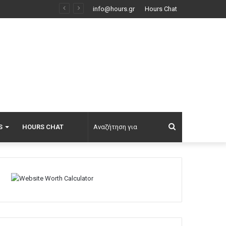
υς, δείτε βίντεο
info@hours.gr
Hours Chat
Αναζήτηση
S
HOURS CHAT
για