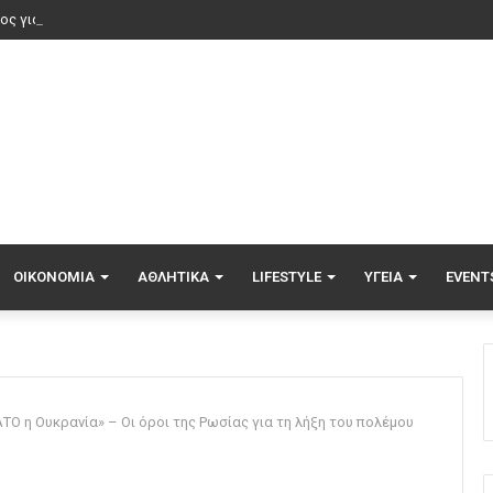
ος για τουρίστες στη Μποτσουάνα: Ιπποπόταμος καταδιώκει το σκάφος το
ΟΙΚΟΝΟΜΊΑ
ΑΘΛΗΤΙΚΆ
LIFESTYLE
ΥΓΕΊΑ
EVENT
ΤΟ η Ουκρανία» – Οι όροι της Ρωσίας για τη λήξη του πολέμου