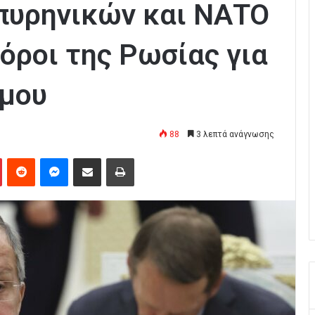
πυρηνικών και ΝΑΤΟ
 όροι της Ρωσίας για
έμου
88
3 λεπτά ανάγνωσης
Pinterest
Reddit
Messenger
Κοινοποίηση μέσω Email
Εκτύπωση