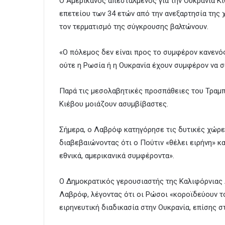
Ο Αμερικανός απεσταλμένος για την Ουκρανία Κιθ
επετείου των 34 ετών από την ανεξαρτησία της 
τον τερματισμό της σύγκρουσης βαλτώνουν.
«Ο πόλεμος δεν είναι προς το συμφέρον κανενός
ούτε η Ρωσία ή η Ουκρανία έχουν συμφέρον να σ
Παρά τις μεσολαβητικές προσπάθειες του Τραμπ 
Κιέβου μοιάζουν ασυμβίβαστες.
Σήμερα, ο Λαβρόφ κατηγόρησε τις δυτικές χώρε
διαβεβαιώνοντας ότι ο Πούτιν «θέλει ειρήνη» κ
εθνικά, αμερικανικά συμφέροντα».
Ο Δημοκρατικός γερουσιαστής της Καλιφόρνιας
Λαβρόφ, λέγοντας ότι οι Ρώσοι «κοροϊδεύουν τ
ειρηνευτική διαδικασία στην Ουκρανία, επίσης σ