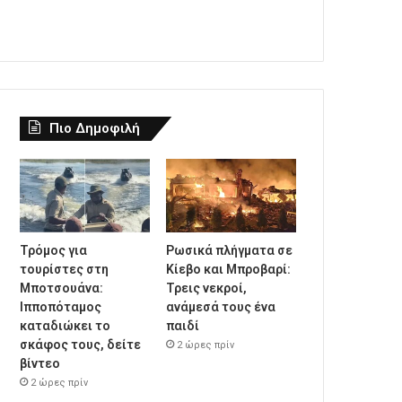
Πιο Δημοφιλή
Τρόμος για
Ρωσικά πλήγματα σε
τουρίστες στη
Κίεβο και Μπροβαρί:
Μποτσουάνα:
Τρεις νεκροί,
Ιπποπόταμος
ανάμεσά τους ένα
καταδιώκει το
παιδί
σκάφος τους, δείτε
2 ώρες πρίν
βίντεο
2 ώρες πρίν