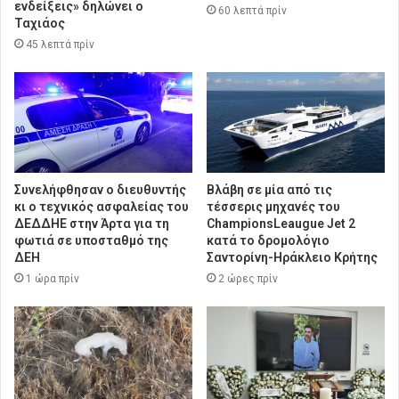
ενδείξεις» δηλώνει ο
60 λεπτά πρίν
Ταχιάος
45 λεπτά πρίν
Συνελήφθησαν ο διευθυντής
Βλάβη σε μία από τις
κι ο τεχνικός ασφαλείας του
τέσσερις μηχανές του
ΔΕΔΔΗΕ στην Άρτα για τη
ChampionsLeaugue Jet 2
φωτιά σε υποσταθμό της
κατά το δρομολόγιο
ΔΕΗ
Σαντορίνη-Ηράκλειο Κρήτης
1 ώρα πρίν
2 ώρες πρίν