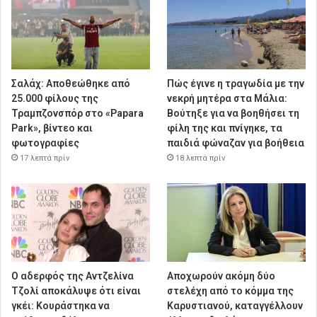
Σαλάχ: Αποθεώθηκε από
Πώς έγινε η τραγωδία με την
25.000 φίλους της
νεκρή μητέρα στα Μάλια:
Τραμπζονσπόρ στο «Papara
Βούτηξε για να βοηθήσει τη
Park», βίντεο και
φίλη της και πνίγηκε, τα
φωτογραφίες
παιδιά φώναζαν για βοήθεια
17 λεπτά πρίν
18 λεπτά πρίν
Ο αδερφός της Αντζελίνα
Αποχωρούν ακόμη δύο
Τζολί αποκάλυψε ότι είναι
στελέχη από το κόμμα της
γκέι: Κουράστηκα να
Καρυστιανού, καταγγέλλουν