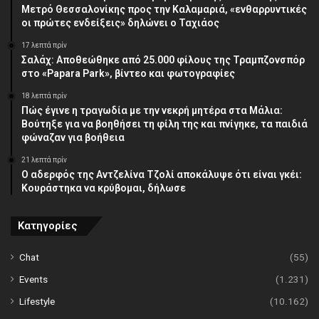
Μετρό Θεσσαλονίκης προς την Καλαμαριά, «ενθαρρυντικές
οι πρώτες ενδείξεις» δηλώνει ο Ταχιάος
17 λεπτά πρίν
Σαλάχ: Αποθεώθηκε από 25.000 φίλους της Τραμπζονσπόρ
στο «Papara Park», βίντεο και φωτογραφίες
18 λεπτά πρίν
Πώς έγινε η τραγωδία με την νεκρή μητέρα στα Μάλια:
Βούτηξε για να βοηθήσει τη φίλη της και πνίγηκε, τα παιδιά
φώναζαν για βοήθεια
21 λεπτά πρίν
Ο αδερφός της Αντζελίνα Τζολί αποκάλυψε ότι είναι γκέι:
Κουράστηκα να κρύβομαι, δήλωσε
Κατηγορίες
Chat
(55)
Events
(1.231)
Lifestyle
(10.162)