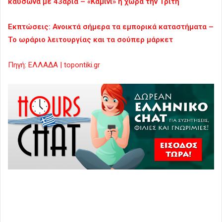
καύσωνα με 43άρια – «Καμίνι» η χώρα την Τρίτη
Εκπτώσεις: Ανοικτά σήμερα τα εμπορικά καταστήματα –
Το ωράριο λειτουργίας και τα σούπερ μάρκετ
Πηγή: ΕΛΛΑΔΑ | topontiki.gr