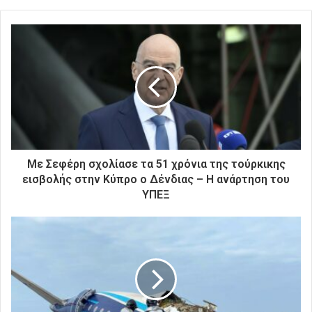
ε
τ
ε
τ
η
ν
η
λ
ε
κ
τ
ρ
Με Σεφέρη σχολίασε τα 51 χρόνια της τούρκικης
ο
εισβολής στην Κύπρο ο Δένδιας – Η ανάρτηση του
ν
ΥΠΕΞ
ι
κ
ή
σ
α
ς
δ
ι