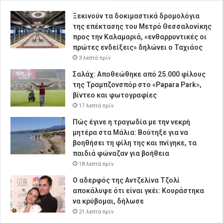
Ξεκινούν τα δοκιμαστικά δρομολόγια
της επέκτασης του Μετρό Θεσσαλονίκης
προς την Καλαμαριά, «ενθαρρυντικές οι
πρώτες ενδείξεις» δηλώνει ο Ταχιάος
3 λεπτά πρίν
Σαλάχ: Αποθεώθηκε από 25.000 φίλους
της Τραμπζονσπόρ στο «Papara Park»,
βίντεο και φωτογραφίες
17 λεπτά πρίν
Πώς έγινε η τραγωδία με την νεκρή
μητέρα στα Μάλια: Βούτηξε για να
βοηθήσει τη φίλη της και πνίγηκε, τα
παιδιά φώναζαν για βοήθεια
18 λεπτά πρίν
Ο αδερφός της Αντζελίνα Τζολί
αποκάλυψε ότι είναι γκέι: Κουράστηκα
να κρύβομαι, δήλωσε
21 λεπτά πρίν