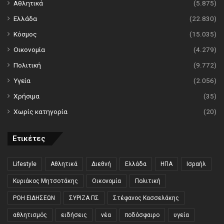
Αθλητικά
(5.875)
Ελλάδα
(22.830)
Κόσμος
(15.035)
Οικονομία
(4.279)
Πολιτική
(9.772)
Υγεία
(2.056)
Χρήσιμα
(35)
Χωρίς κατηγορία
(20)
Ετικέτες
Lifestyle
Αθλητικά
Διεθνή
Ελλάδα
ΗΠΑ
Ισραήλ
Κυριάκος Μητσοτάκης
Οικονομία
Πολιτική
ΡΟΗ ΕΙΔΗΣΕΩΝ
ΣΥΡΙΖΑ ΠΣ
Στέφανος Κασσελάκης
αθλητισμός
ειδήσεις
νέα
ποδόσφαιρο
υγεία