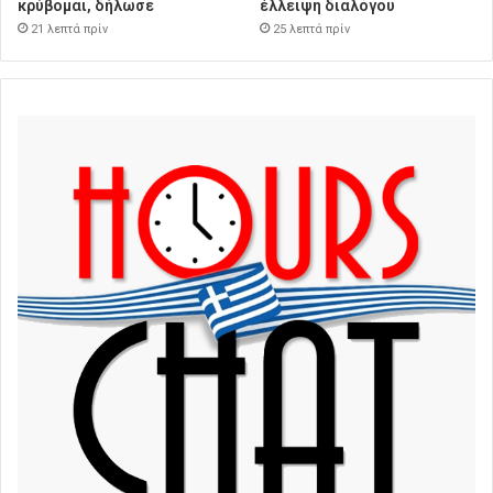
κρύβομαι, δήλωσε
έλλειψη διαλόγου
21 λεπτά πρίν
25 λεπτά πρίν