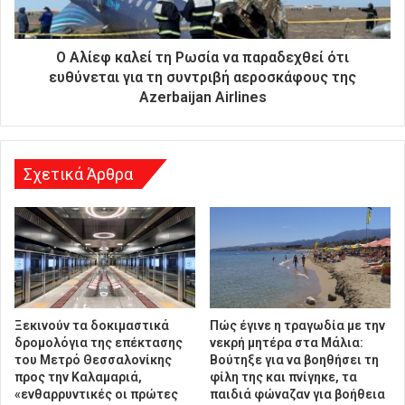
ε
ύ
θ
Ο Αλίεφ καλεί τη Ρωσία να παραδεχθεί ότι
υ
ευθύνεται για τη συντριβή αεροσκάφους της
ν
Azerbaijan Airlines
σ
η
Σχετικά Άρθρα
Ξεκινούν τα δοκιμαστικά
Πώς έγινε η τραγωδία με την
δρομολόγια της επέκτασης
νεκρή μητέρα στα Μάλια:
του Μετρό Θεσσαλονίκης
Βούτηξε για να βοηθήσει τη
προς την Καλαμαριά,
φίλη της και πνίγηκε, τα
«ενθαρρυντικές οι πρώτες
παιδιά φώναζαν για βοήθεια