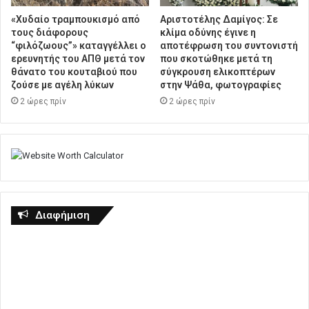
«Χυδαίο τραμπουκισμό από
Αριστοτέλης Δαμίγος: Σε
τους διάφορους
κλίμα οδύνης έγινε η
“φιλόζωους”» καταγγέλλει ο
αποτέφρωση του συντονιστή
ερευνητής του ΑΠΘ μετά τον
που σκοτώθηκε μετά τη
θάνατο του κουταβιού που
σύγκρουση ελικοπτέρων
ζούσε με αγέλη λύκων
στην Ψάθα, φωτογραφίες
2 ώρες πρίν
2 ώρες πρίν
Διαφήμιση