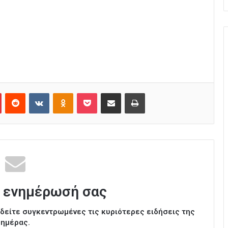
Pinterest
Reddit
VKontakte
Odnoklassniki
Pocket
Κοινοποίηση μέσω Email
Εκτύπωση
 ενημέρωσή σας
ι δείτε συγκεντρωμένες τις κυριότερες ειδήσεις της
ημέρας.