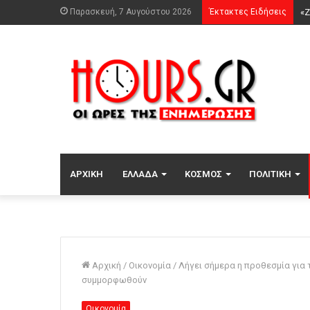
Παρασκευή, 7 Αυγούστου 2026
Έκτακτες Ειδήσεις
ΑΡΧΙΚΉ
ΕΛΛΆΔΑ
ΚΌΣΜΟΣ
ΠΟΛΙΤΙΚΉ
Αρχική
/
Οικονομία
/
Λήγει σήμερα η προθεσμία για
συμμορφωθούν
Οικονομία