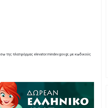
έσω της πλατφόρμας elevator.mindev.gov.gr, με κωδικούς