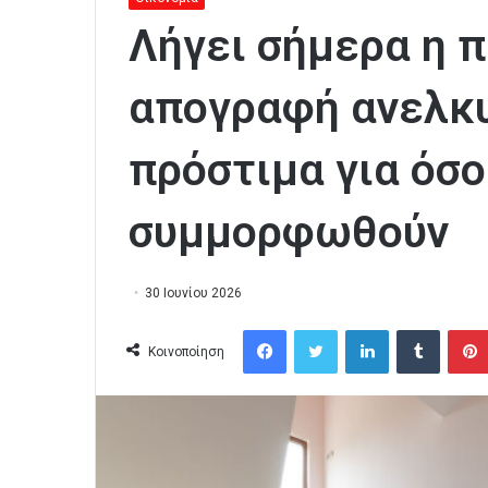
Λήγει σήμερα η π
απογραφή ανελκ
πρόστιμα για όσο
συμμορφωθούν
30 Ιουνίου 2026
Facebook
Twitter
LinkedIn
Tumblr
Κοινοποίηση