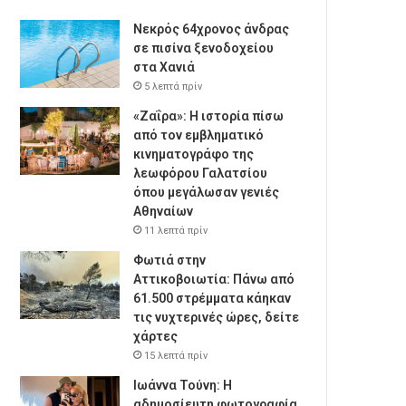
Νεκρός 64χρονος άνδρας
σε πισίνα ξενοδοχείου
στα Χανιά
5 λεπτά πρίν
«Ζαΐρα»: Η ιστορία πίσω
από τον εμβληματικό
κινηματογράφο της
λεωφόρου Γαλατσίου
όπου μεγάλωσαν γενιές
Αθηναίων
11 λεπτά πρίν
Φωτιά στην
Αττικοβοιωτία: Πάνω από
61.500 στρέμματα κάηκαν
τις νυχτερινές ώρες, δείτε
χάρτες
15 λεπτά πρίν
Ιωάννα Τούνη: Η
αδημοσίευτη φωτογραφία