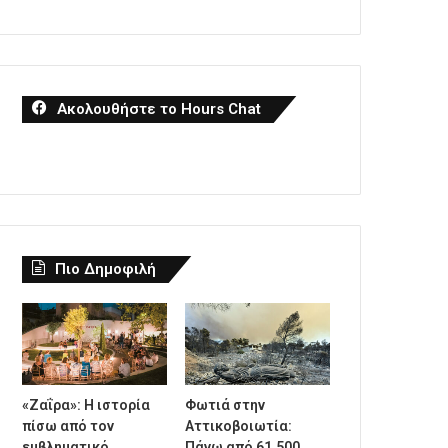
Ακολουθήστε το Hours Chat
Πιο Δημοφιλή
«Ζαΐρα»: Η ιστορία
Φωτιά στην
πίσω από τον
Αττικοβοιωτία:
εμβληματικό
Πάνω από 61.500