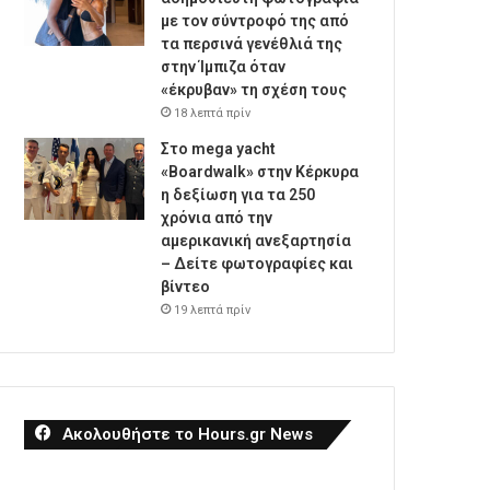
με τον σύντροφό της από
τα περσινά γενέθλιά της
στην Ίμπιζα όταν
«έκρυβαν» τη σχέση τους
18 λεπτά πρίν
Στο mega yacht
«Boardwalk» στην Κέρκυρα
η δεξίωση για τα 250
χρόνια από την
αμερικανική ανεξαρτησία
– Δείτε φωτογραφίες και
βίντεο
19 λεπτά πρίν
Ακολουθήστε το Hours.gr News