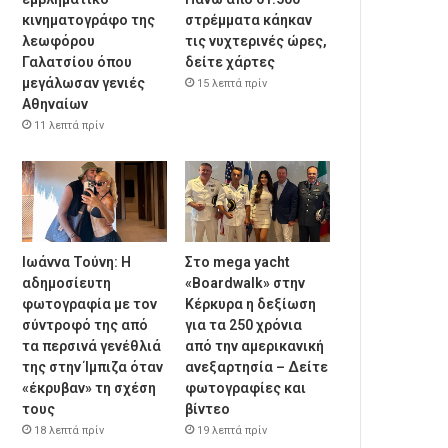
κινηματογράφο της
στρέμματα κάηκαν
λεωφόρου
τις νυχτερινές ώρες,
Γαλατσίου όπου
δείτε χάρτες
μεγάλωσαν γενιές
15 λεπτά πρίν
Αθηναίων
11 λεπτά πρίν
Ιωάννα Τούνη: Η
Στο mega yacht
αδημοσίευτη
«Boardwalk» στην
φωτογραφία με τον
Κέρκυρα η δεξίωση
σύντροφό της από
για τα 250 χρόνια
τα περσινά γενέθλιά
από την αμερικανική
της στην Ίμπιζα όταν
ανεξαρτησία – Δείτε
«έκρυβαν» τη σχέση
φωτογραφίες και
τους
βίντεο
18 λεπτά πρίν
19 λεπτά πρίν