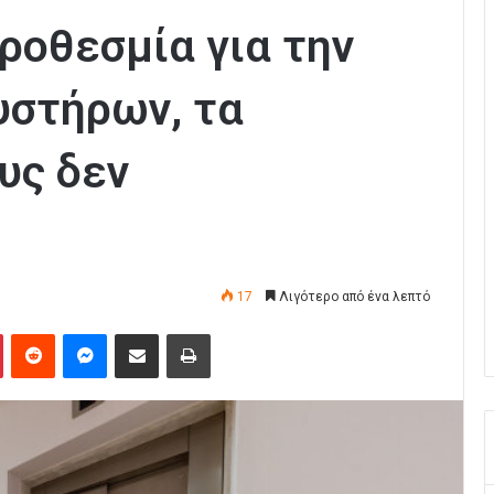
ροθεσμία για την
υστήρων, τα
υς δεν
17
Λιγότερο από ένα λεπτό
Pinterest
Reddit
Messenger
Κοινοποίηση μέσω Email
Εκτύπωση