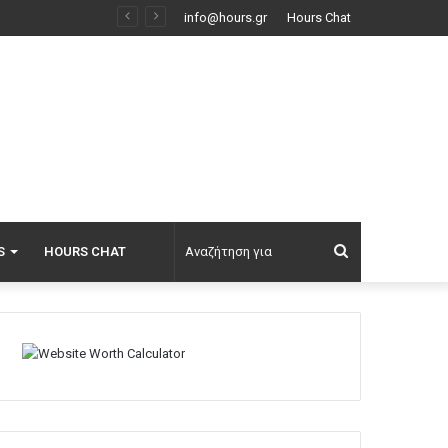
«Ζαΐρα»: Η ιστορία πίσω από τον εμβληματικό κινηματογράφο της λεωφόρου Γαλατσίου όπου μεγάλωσαν γενιές Αθηναίων
info@hours.gr
Hours Chat
Αναζήτηση
S
HOURS CHAT
για