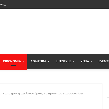
ΟΙΚΟΝΟΜΊΑ
ΑΘΛΗΤΙΚΆ
LIFESTYLE
ΥΓΕΊΑ
EVENT
 την απογραφή ανελκυστήρων, τα πρόστιμα για όσους δεν