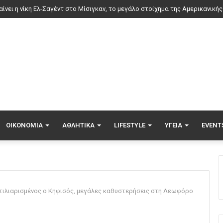
ρια δαπανών για ΣΑΕΚ και σχολεία δεύτερης ευκαιρίας, τι αλλάζει με το ν
ΟΙΚΟΝΟΜΊΑ
ΑΘΛΗΤΙΚΆ
LIFESTYLE
ΥΓΕΊΑ
EVENT
οτιλιαρισμένος ο Κηφισός, μεγάλες καθυστερήσεις στη Λεωφόρο