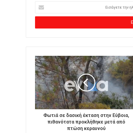
Ε
ι
σ
ά
γ
ε
τ
ε
τ
η
ν
η
λ
ε
κ
τ
ρ
ο
Φωτιά σε δασική έκταση στην Εύβοια,
ν
πιθανότατα προκλήθηκε μετά από
ι
πτώση κεραυνού
κ