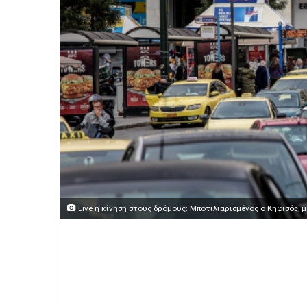
Live η κίνηση στους δρόμους: Μποτιλιαρισμένος ο Κηφισός