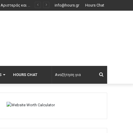
έο ΦΕΚ
info@hours.gr
Hours Chat
Αναζήτηση
S
HOURS CHAT
για