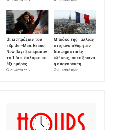
Οι εισπράξεις του
Μπλόκο της Γαλλίας
«Spider-Man: Brand
στις ανεπιθύμητες
New Day» ξεπέρασαν
διαφημιστικές
το 1 δισ. δολάρια σε
κλήσεις, πότε ξεκινά
έξι ημέρες
η απαγόρευση
25 λεπτά πρίν
31 λεπτά πρίν