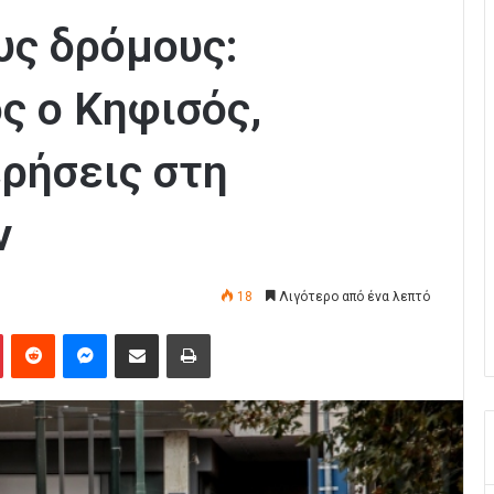
ους δρόμους:
ς ο Κηφισός,
ρήσεις στη
ν
18
Λιγότερο από ένα λεπτό
Pinterest
Reddit
Messenger
Κοινοποίηση μέσω Email
Εκτύπωση