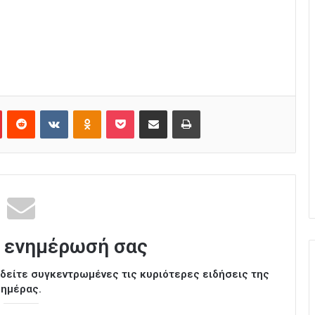
Pinterest
Reddit
VKontakte
Odnoklassniki
Pocket
Κοινοποίηση μέσω Email
Εκτύπωση
 ενημέρωσή σας
ι δείτε συγκεντρωμένες τις κυριότερες ειδήσεις της
ημέρας.