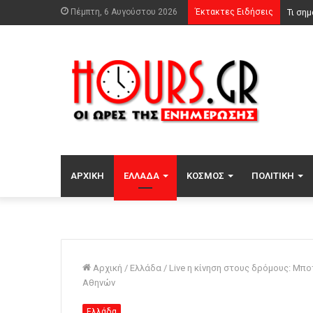
Πέμπτη, 6 Αυγούστου 2026
Έκτακτες Ειδήσεις
Νέα ό
ΑΡΧΙΚΉ
ΕΛΛΆΔΑ
ΚΌΣΜΟΣ
ΠΟΛΙΤΙΚΉ
Αρχική
/
Ελλάδα
/
Live η κίνηση στους δρόμους: Μπ
Αθηνών
Ελλάδα