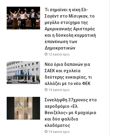
Τι σημαίνει η νίκη Ελ-
Σαγέντ στο Μίσιγκαν, το
μεγάλο στοίχημα της
Aμερικανικής Αριστεράς
και η δύσκολη κομματική
επανένωση των
Δημοκρατικών
12 λεπτά πρίν
Νέα όρια δαπανών για
ΣΑΕΚ και σχολεία
δεύτερης ευκαιρίας, τι
αλλάζει με το νέο ΦΕΚ
19 λεπτά πρίν
Συνελήφθη 37χρονος στο
αεροδρόμιο «Ελ.
Βενιζέλος» με 4 μαχαίρια
και δύο ψαλίδια
κλαδέματος
19 λεπτά πρίν