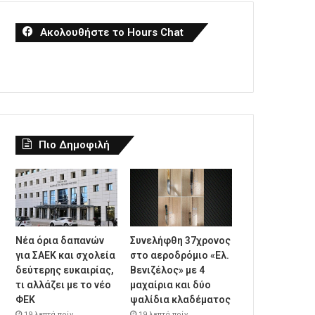
Ακολουθήστε το Hours Chat
Πιο Δημοφιλή
Νέα όρια δαπανών
Συνελήφθη 37χρονος
για ΣΑΕΚ και σχολεία
στο αεροδρόμιο «Ελ.
δεύτερης ευκαιρίας,
Βενιζέλος» με 4
τι αλλάζει με το νέο
μαχαίρια και δύο
ΦΕΚ
ψαλίδια κλαδέματος
19 λεπτά πρίν
19 λεπτά πρίν