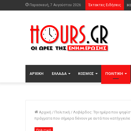
Παρασκευή, 7 Αυγούστου 2026
Έκτακτες Ειδήσεις
Φω
ΑΡΧΙΚΉ
ΕΛΛΆΔΑ
ΚΌΣΜΟΣ
ΠΟΛΙΤΙΚΉ
Αρχική
/
Πολιτική
/
Λοβέρδος: Την ημέρα που ψηφίστ
πράγματα που σήμερα δένουν με αυτά που κατήγγειλε
Πολιτική