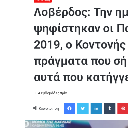
Λοβέρδος: Την η
ψηφίστηκαν οι Πο
2019, ο Κοντονής
πράγματα που σή
αυτά που κατήγγ
4 εβδομάδες πρίν
Facebook
Twitter
LinkedIn
Tumblr
Κοινοποίηση