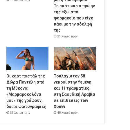
Τη σκότωσε ο πρώην
της έξω από
φαρμακείο που είχε
πάει με την αδελφή
της
21 λεπτά πρίν
Οι καρτ ποστάλ της
Τουλάχιστον 58
Δώρα Παντέλη από
νεκροί στην Υεμένη
τη Μύκονο:
και 11 τραυματίες
«Μαρμαροκολόνα
στη Σαουδική Αραβία
μου» της γράφουν,
σε επιθέσεις των
δείτε φωτογραφίες
Χούθι
31 λεπτά πρίν
48 λεπτά πρίν