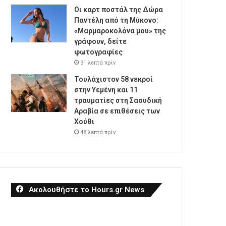
Οι καρτ ποστάλ της Δώρα
Παντέλη από τη Μύκονο:
«Μαρμαροκολόνα μου» της
γράφουν, δείτε
φωτογραφίες
31 λεπτά πρίν
Τουλάχιστον 58 νεκροί
στην Υεμένη και 11
τραυματίες στη Σαουδική
Αραβία σε επιθέσεις των
Χούθι
48 λεπτά πρίν
Ακολουθήστε το Hours.gr News