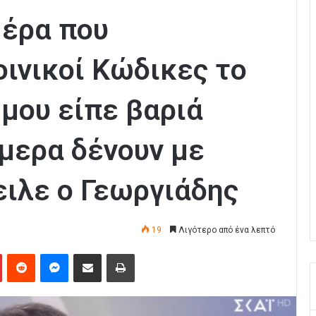
μέρα που
ινικοί Κώδικες το
 μου είπε βαριά
μερα δένουν με
ειλε ο Γεωργιάδης
19
Λιγότερο από ένα λεπτό
Pinterest
Reddit
Messenger
Κοινοποίηση μέσω Email
Εκτύπωση