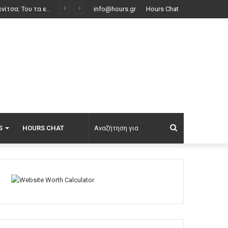
info@hours.gr
Hours Chat
Αναζήτηση
S
HOURS CHAT
για