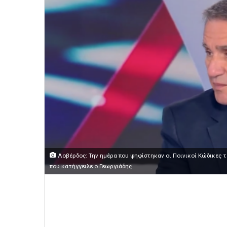
Λοβέρδος: Την ημέρα που ψηφίστηκαν οι Ποινικοί Κώδικες τ
που κατήγγειλε ο Γεωργιάδης