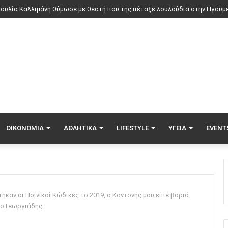
τιά σε εγκαταλελειμμένο κτήριο στο Μοσχάτο
ΟΙΚΟΝΟΜΊΑ
ΑΘΛΗΤΙΚΆ
LIFESTYLE
ΥΓΕΊΑ
EVENT
ηκαν οι Ποινικοί Κώδικες το 2019, ο Κοντονής μου είπε βαριά
 ο Γεωργιάδης