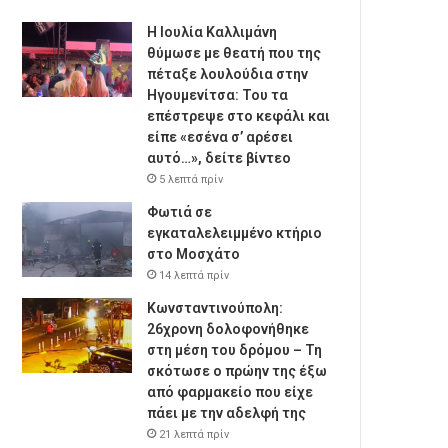
Η Ιουλία Καλλιμάνη
θύμωσε με θεατή που της
πέταξε λουλούδια στην
Ηγουμενίτσα: Του τα
επέστρεψε στο κεφάλι και
είπε «εσένα σ’ αρέσει
αυτό…», δείτε βίντεο
5 λεπτά πρίν
Φωτιά σε
εγκαταλελειμμένο κτήριο
στο Μοσχάτο
14 λεπτά πρίν
Κωνσταντινούπολη:
26χρονη δολοφονήθηκε
στη μέση του δρόμου – Τη
σκότωσε ο πρώην της έξω
από φαρμακείο που είχε
πάει με την αδελφή της
21 λεπτά πρίν