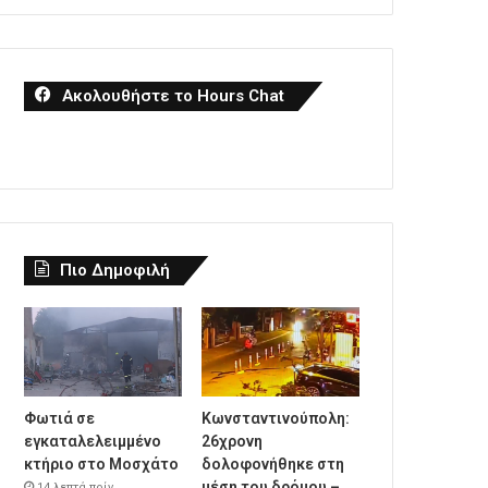
Ακολουθήστε το Hours Chat
Πιο Δημοφιλή
Φωτιά σε
Κωνσταντινούπολη:
εγκαταλελειμμένο
26χρονη
κτήριο στο Μοσχάτο
δολοφονήθηκε στη
μέση του δρόμου –
14 λεπτά πρίν