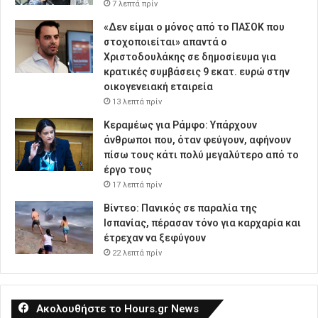
7 λεπτά πρίν
«Δεν είμαι ο μόνος από το ΠΑΣΟΚ που
στοχοποιείται» απαντά ο
Χριστοδουλάκης σε δημοσίευμα για
κρατικές συμβάσεις 9 εκατ. ευρώ στην
οικογενειακή εταιρεία
13 λεπτά πρίν
Κεραμέως για Ράμφο: Υπάρχουν
άνθρωποι που, όταν φεύγουν, αφήνουν
πίσω τους κάτι πολύ μεγαλύτερο από το
έργο τους
17 λεπτά πρίν
Βίντεο: Πανικός σε παραλία της
Ισπανίας, πέρασαν τόνο για καρχαρία και
έτρεχαν να ξεφύγουν
22 λεπτά πρίν
Ακολουθήστε το Hours.gr News