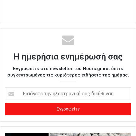
Η ημερήσια ενημέρωσή σας
Εγγραφείτε στο newsletter του Hours.gr και δείτε
συγκεντρωμένες τις κυριότερες ειδήσεις της ημέρας.
Ε
ι
σ
ά
γ
ε
τ
ε