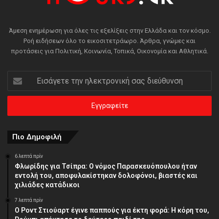
Άμεση ενημέρωση για όλες τις εξελίξεις στην Ελλάδα και τον κόσμο.
Ροή ειδήσεων όλο το εικοσιτετράωρο. Άρθρα, γνώμες και
προτάσεις για Πολιτική, Κοινωνία, Τοπικά, Οικονομία και Αθλητικά.
Εισάγετε
την
ηλεκτρονική
σας
διεύθυνση
Πιο Δημοφιλή
6 λεπτά πρίν
Φλωρίδης για Τσίπρα: Ο νόμος Παρασκευόπουλου ήταν
εντολή του, αποφυλακίστηκαν δολοφόνοι, βιαστές και
χιλιάδες κατάδικοι
7 λεπτά πρίν
Ο Ροντ Στιούαρτ έγινε παππούς για έκτη φορά: Η κόρη του,