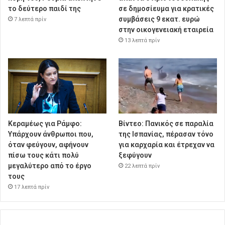
το δεύτερο παιδί της
σε δημοσίευμα για κρατικές
συμβάσεις 9 εκατ. ευρώ
7 λεπτά πρίν
στην οικογενειακή εταιρεία
13 λεπτά πρίν
Κεραμέως για Ράμφο:
Βίντεο: Πανικός σε παραλία
Υπάρχουν άνθρωποι που,
της Ισπανίας, πέρασαν τόνο
όταν φεύγουν, αφήνουν
για καρχαρία και έτρεχαν να
πίσω τους κάτι πολύ
ξεφύγουν
μεγαλύτερο από το έργο
22 λεπτά πρίν
τους
17 λεπτά πρίν