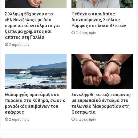
Σύλληψη 53χρονου στο
Πέθανε ο σπουδαίος
«Ελ.Βενιζέλος» με δύο
διανοούμενος, Στέλιος
ευρωπαϊκά εντάλματα για
Ράμφος σε ηλικία 87 ετών
ξέπλυμα χρήματος και
2 ώρες πρίν
απάτες στη Γαλλία
2 ώρες πρίν
Θαλαμηγός προσάραξε σε
Συνελήφθη καταζητούμενος
παραλία στα Κύθηρα, σώος ο
με ευρωπαϊκό ένταλμα στο
μοναδικός επιβαίνων του
τελωνείο Μαυροματίου στη
σκάφους
Θεσπρωτία
2 ώρες πρίν
2 ώρες πρίν