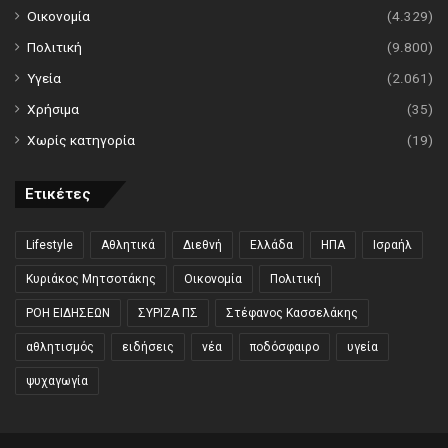
Οικονομία
(4.329)
Πολιτική
(9.800)
Υγεία
(2.061)
Χρήσιμα
(35)
Χωρίς κατηγορία
(19)
Ετικέτες
Lifestyle
Αθλητικά
Διεθνή
Ελλάδα
ΗΠΑ
Ισραήλ
Κυριάκος Μητσοτάκης
Οικονομία
Πολιτική
ΡΟΗ ΕΙΔΗΣΕΩΝ
ΣΥΡΙΖΑ ΠΣ
Στέφανος Κασσελάκης
αθλητισμός
ειδήσεις
νέα
ποδόσφαιρο
υγεία
ψυχαγωγία