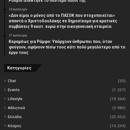
Ρούμπι απέκτησε το δεύτερο παιδί της
13 λεπτά πρίν
«Δεν είμαι ο μόνος από το ΠΑΣΟΚ που στοχοποιείται»
απαντά ο Χριστοδουλάκης σε δημοσίευμα για κρατικές
συμβάσεις 9 εκατ. ευρώ στην οικογενειακή εταιρεία
17 λεπτά πρίν
Κεραμέως για Ράμφο: Υπάρχουν άνθρωποι που, όταν
φεύγουν, αφήνουν πίσω τους κάτι πολύ μεγαλύτερο από το
έργο τους
Κατηγορίες
Chat
(55)
Events
(1.237)
Lifestyle
(10.264)
Αθλητικά
(5.985)
Ελλάδα
(23.052)
Κόσμος
(15.234)