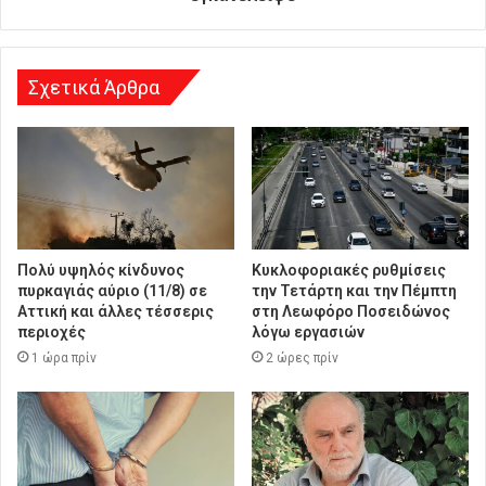
θ
υ
ν
σ
Σχετικά Άρθρα
η
Πολύ υψηλός κίνδυνος
Κυκλοφοριακές ρυθμίσεις
πυρκαγιάς αύριο (11/8) σε
την Τετάρτη και την Πέμπτη
Αττική και άλλες τέσσερις
στη Λεωφόρο Ποσειδώνος
περιοχές
λόγω εργασιών
1 ώρα πρίν
2 ώρες πρίν