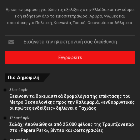
Άμεση ενημέρωση για όλες τις εξελίξεις στην Ελλάδα και τον κόσμο.
Ροή ειδήσεων όλο το εικοσιτετράωρο. Άρθρα, γνώμες και
προτάσεις για Πολιτική, Κοινωνία, Τοπικά, Οικονομία και Αθλητικά.
Εισάγετε
την
ηλεκτρονική
σας
διεύθυνση
Πιο Δημοφιλή
3 λεπτά πρίν
Ξεκινούν τα δοκιμαστικά δρομολόγια της επέκτασης του
Μετρό Θεσσαλονίκης προς την Καλαμαριά, «ενθαρρυντικές
οι πρώτες ενδείξεις» δηλώνει ο Ταχιάος
17 λεπτά πρίν
Σαλάχ: Αποθεώθηκε από 25.000 φίλους της Τραμπζονσπόρ
στο «Papara Park», βίντεο και φωτογραφίες