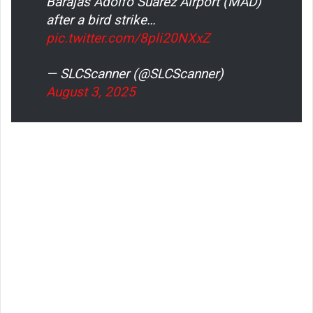
Barajas Adolfo Suárez Airport (MAD)
after a bird strike…
pic.twitter.com/8pli20NXxZ
— SLCScanner (@SLCScanner)
August 3, 2025