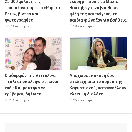
25.000 φίλους της
νεκρή μητέρα στα Μάλια:
Τραμπζονσπόρ στο «Papara
Βούτηξε για να βοηθήσει τη
Park», βίντεο και
φίλη της και πνίγηκε, τα
φωτογραφίες
παιδιά φώναζαν για βοήθεια
17 λεπτά πρίν
18 λεπτά πρίν
Ο αδερφός της Αντζελίνα
Αποχωρούν ακόμη δύο
Τζολί αποκάλυψε ότι είναι
στελέχη από το κόμμα της
γκέι: Κουράστηκα να
Καρυστιανού, καταγγέλλουν
κρύβομαι, δήλωσε
έλλειψη διαλόγου
21 λεπτά πρίν
25 λεπτά πρίν