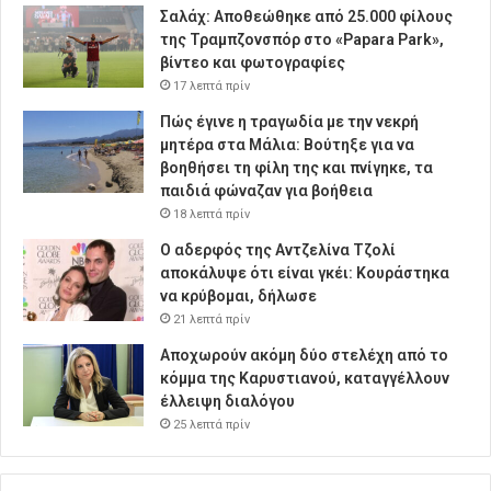
Σαλάχ: Αποθεώθηκε από 25.000 φίλους
της Τραμπζονσπόρ στο «Papara Park»,
βίντεο και φωτογραφίες
17 λεπτά πρίν
Πώς έγινε η τραγωδία με την νεκρή
μητέρα στα Μάλια: Βούτηξε για να
βοηθήσει τη φίλη της και πνίγηκε, τα
παιδιά φώναζαν για βοήθεια
18 λεπτά πρίν
Ο αδερφός της Αντζελίνα Τζολί
αποκάλυψε ότι είναι γκέι: Κουράστηκα
να κρύβομαι, δήλωσε
21 λεπτά πρίν
Αποχωρούν ακόμη δύο στελέχη από το
κόμμα της Καρυστιανού, καταγγέλλουν
έλλειψη διαλόγου
25 λεπτά πρίν