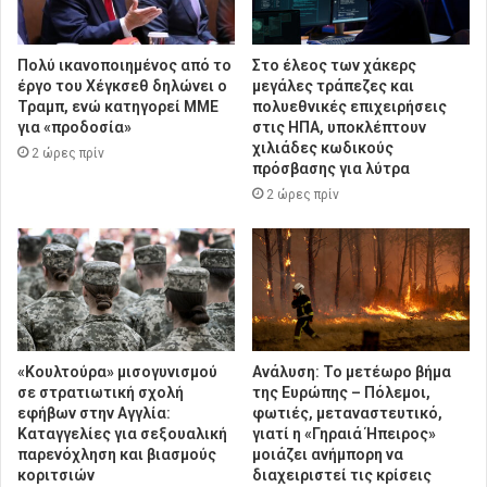
Πολύ ικανοποιημένος από το
Στο έλεος των χάκερς
έργο του Χέγκσεθ δηλώνει ο
μεγάλες τράπεζες και
Τραμπ, ενώ κατηγορεί ΜΜΕ
πολυεθνικές επιχειρήσεις
για «προδοσία»
στις ΗΠΑ, υποκλέπτουν
χιλιάδες κωδικούς
2 ώρες πρίν
πρόσβασης για λύτρα
2 ώρες πρίν
«Κουλτούρα» μισογυνισμού
Ανάλυση: Το μετέωρο βήμα
σε στρατιωτική σχολή
της Ευρώπης – Πόλεμοι,
εφήβων στην Αγγλία:
φωτιές, μεταναστευτικό,
Καταγγελίες για σεξουαλική
γιατί η «Γηραιά Ήπειρος»
παρενόχληση και βιασμούς
μοιάζει ανήμπορη να
κοριτσιών
διαχειριστεί τις κρίσεις