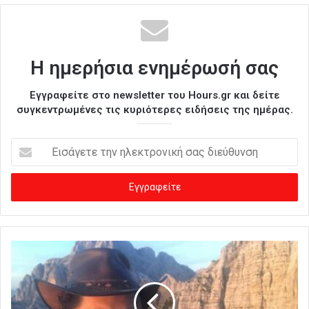
Η ημερήσια ενημέρωσή σας
Εγγραφείτε στο newsletter του Hours.gr και δείτε
συγκεντρωμένες τις κυριότερες ειδήσεις της ημέρας.
Ε
ι
σ
ά
γ
ε
τ
ε
τ
η
ν
η