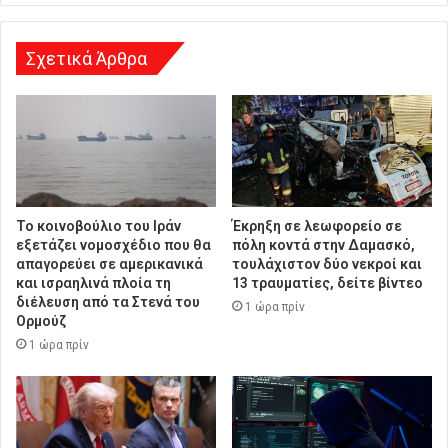
η
Σχετικά Άρθρα
Το κοινοβούλιο του Ιράν
Έκρηξη σε λεωφορείο σε
εξετάζει νομοσχέδιο που θα
πόλη κοντά στην Δαμασκό,
απαγορεύει σε αμερικανικά
τουλάχιστον δύο νεκροί και
και ισραηλινά πλοία τη
13 τραυματίες, δείτε βίντεο
διέλευση από τα Στενά του
1 ώρα πρίν
Ορμούζ
1 ώρα πρίν