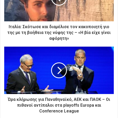
λ
ε
κ
τ
ρ
Ιταλία: Σκότωσε και διαμέλισε τον κακοποιητή γιο
ο
της με τη βοήθεια της νύφης της – «Η βία είχε γίνει
ν
αφόρητη»
ι
κ
ή
σ
α
ς
δ
ι
ε
ύ
θ
Ώρα κλήρωσης για Παναθηναϊκό, ΑΕΚ και ΠΑΟΚ – Οι
υ
πιθανοί αντίπαλοι στα playoffs Europa και
ν
Conference League
σ