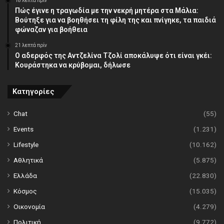
18 λεπτά πρίν
Πώς έγινε η τραγωδία με την νεκρή μητέρα στα Μάλια:
Βούτηξε για να βοηθήσει τη φίλη της και πνίγηκε, τα παιδιά
φώναζαν για βοήθεια
21 λεπτά πρίν
Ο αδερφός της Αντζελίνα Τζολί αποκάλυψε ότι είναι γκέι:
Κουράστηκα να κρύβομαι, δήλωσε
Κατηγορίες
Chat
(55)
Events
(1.231)
Lifestyle
(10.162)
Αθλητικά
(5.875)
Ελλάδα
(22.830)
Κόσμος
(15.035)
Οικονομία
(4.279)
Πολιτική
(9.772)