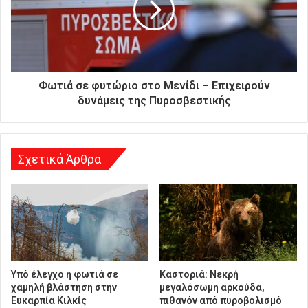
α
ς
δ
ι
ε
ύ
Φωτιά σε φυτώριο στο Μενίδι – Επιχειρούν
θ
δυνάμεις της Πυροσβεστικής
υ
ν
σ
η
Σχετικά Άρθρα
Υπό έλεγχο η φωτιά σε
Καστοριά: Νεκρή
χαμηλή βλάστηση στην
μεγαλόσωμη αρκούδα,
Ευκαρπία Κιλκίς
πιθανόν από πυροβολισμό