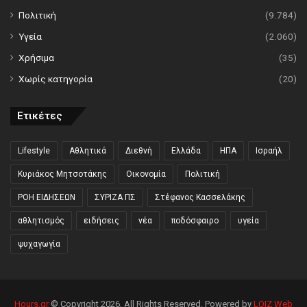
Πολιτική
(9.784)
Υγεία
(2.060)
Χρήσιμα
(35)
Χωρίς κατηγορία
(20)
Ετικέτες
Lifestyle
Αθλητικά
Διεθνή
Ελλάδα
ΗΠΑ
Ισραήλ
Κυριάκος Μητσοτάκης
Οικονομία
Πολιτική
ΡΟΗ ΕΙΔΗΣΕΩΝ
ΣΥΡΙΖΑ ΠΣ
Στέφανος Κασσελάκης
αθλητισμός
ειδήσεις
νέα
ποδόσφαιρο
υγεία
ψυχαγωγία
Hours.gr
© Copyright 2026, All Rights Reserved. Powered by
LOIZ Web