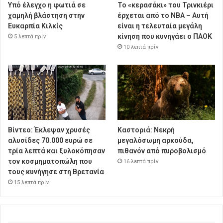
Υπό έλεγχο η φωτιά σε
Το «κερασάκι» του Τρινκιέρι
χαμηλή βλάστηση στην
έρχεται από το NBA – Αυτή
Ευκαρπία Κιλκίς
είναι η τελευταία μεγάλη
κίνηση που κυνηγάει ο ΠΑΟΚ
5 λεπτά πρίν
10 λεπτά πρίν
Βίντεο: Έκλεψαν χρυσές
Καστοριά: Νεκρή
αλυσίδες 70.000 ευρώ σε
μεγαλόσωμη αρκούδα,
τρία λεπτά και ξυλοκόπησαν
πιθανόν από πυροβολισμό
τον κοσμηματοπώλη που
16 λεπτά πρίν
τους κυνήγησε στη Βρετανία
15 λεπτά πρίν