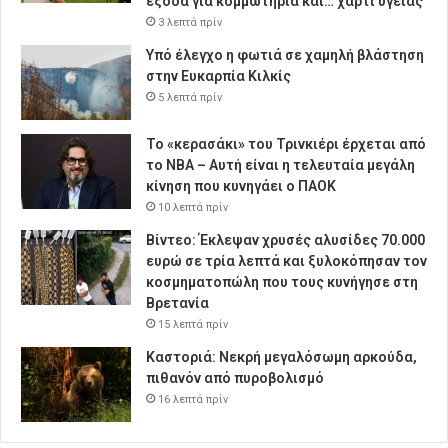
έξοδα για κομμωτήρια και… χαρτί υγείας
3 λεπτά πρίν
Υπό έλεγχο η φωτιά σε χαμηλή βλάστηση
στην Ευκαρπία Κιλκίς
5 λεπτά πρίν
Το «κερασάκι» του Τρινκιέρι έρχεται από
το NBA – Αυτή είναι η τελευταία μεγάλη
κίνηση που κυνηγάει ο ΠΑΟΚ
10 λεπτά πρίν
Βίντεο: Έκλεψαν χρυσές αλυσίδες 70.000
ευρώ σε τρία λεπτά και ξυλοκόπησαν τον
κοσμηματοπώλη που τους κυνήγησε στη
Βρετανία
15 λεπτά πρίν
Καστοριά: Νεκρή μεγαλόσωμη αρκούδα,
πιθανόν από πυροβολισμό
16 λεπτά πρίν