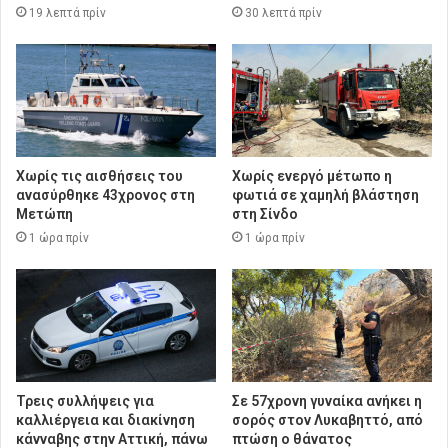
19 λεπτά πρίν
30 λεπτά πρίν
Χωρίς τις αισθήσεις του
Χωρίς ενεργό μέτωπο η
ανασύρθηκε 43χρονος στη
φωτιά σε χαμηλή βλάστηση
Μετώπη
στη Σίνδο
1 ώρα πρίν
1 ώρα πρίν
Τρεις συλλήψεις για
Σε 57χρονη γυναίκα ανήκει η
καλλιέργεια και διακίνηση
σορός στον Λυκαβηττό, από
κάνναβης στην Αττική, πάνω
πτώση ο θάνατος