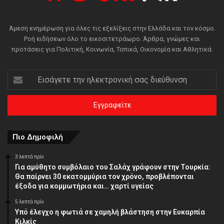
Άμεση ενημέρωση για όλες τις εξελίξεις στην Ελλάδα και τον κόσμο.
Ροή ειδήσεων όλο το εικοσιτετράωρο. Άρθρα, γνώμες και
προτάσεις για Πολιτική, Κοινωνία, Τοπικά, Οικονομία και Αθλητικά.
Εισάγετε
την
ηλεκτρονική
σας
διεύθυνση
Πιο Δημοφιλή
3 λεπτά πρίν
Για αμύθητο συμβόλαιο του Σαλάχ γράφουν στην Τουρκία:
Θα παίρνει 30 εκατομμύρια τον χρόνο, προβλέπονται
έξοδα για κομμωτήρια και… χαρτί υγείας
5 λεπτά πρίν
Υπό έλεγχο η φωτιά σε χαμηλή βλάστηση στην Ευκαρπία
Κιλκίς