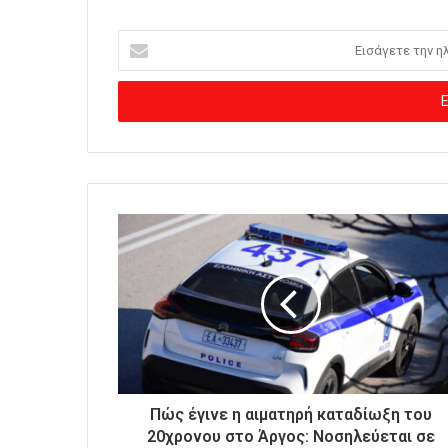
Ε
ι
σ
ά
γ
ε
τ
ε
τ
η
ν
η
λ
ε
κ
τ
ρ
ο
Πώς έγινε η αιματηρή καταδίωξη του
ν
20χρονου στο Άργος: Νοσηλεύεται σε
ι