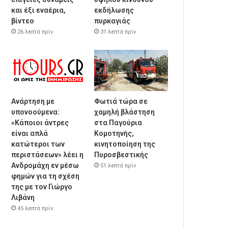
και έξι εναέρια,
εκδήλωσης
βίντεο
πυρκαγιάς
26 λεπτά πρίν
31 λεπτά πρίν
Ανάρτηση με
Φωτιά τώρα σε
υπονοούμενα:
χαμηλή βλάστηση
«Κάποιοι άντρες
στα Παγούρια
είναι απλά
Κομοτηνής,
κατώτεροι των
κινητοποίηση της
περιστάσεων» λέει η
Πυροσβεστικής
Ανδρομάχη εν μέσω
51 λεπτά πρίν
φημών για τη σχέση
της με τον Γιώργο
Λιβάνη
45 λεπτά πρίν