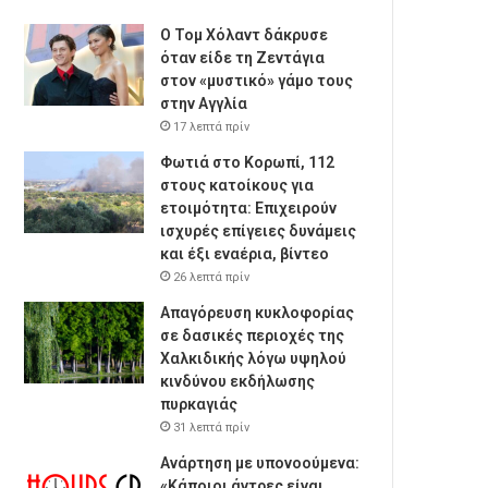
Ο Τομ Χόλαντ δάκρυσε
όταν είδε τη Ζεντάγια
στον «μυστικό» γάμο τους
στην Αγγλία
17 λεπτά πρίν
Φωτιά στο Κορωπί, 112
στους κατοίκους για
ετοιμότητα: Επιχειρούν
ισχυρές επίγειες δυνάμεις
και έξι εναέρια, βίντεο
26 λεπτά πρίν
Απαγόρευση κυκλοφορίας
σε δασικές περιοχές της
Χαλκιδικής λόγω υψηλού
κινδύνου εκδήλωσης
πυρκαγιάς
31 λεπτά πρίν
Ανάρτηση με υπονοούμενα:
«Κάποιοι άντρες είναι