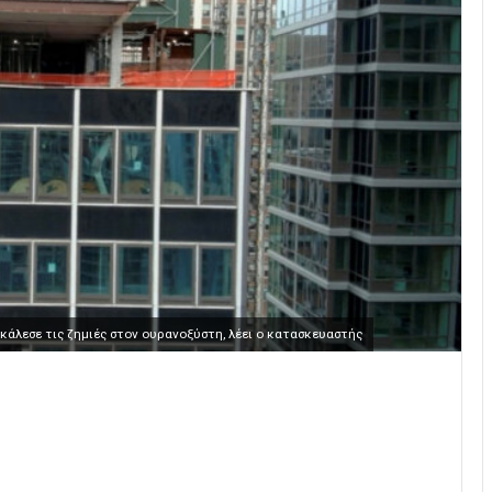
άλεσε τις ζημιές στον ουρανοξύστη, λέει ο κατασκευαστής