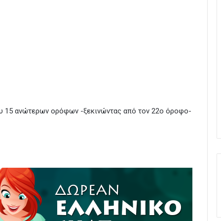
ου 15 ανώτερων ορόφων -ξεκινώντας από τον 22ο όροφο-