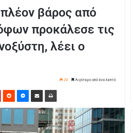
ιπλέον βάρος από
όφων προκάλεσε τις
νοξύστη, λέει ο
20
Λιγότερο από ένα λεπτό
Pinterest
Reddit
Messenger
Κοινοποίηση μέσω Email
Εκτύπωση