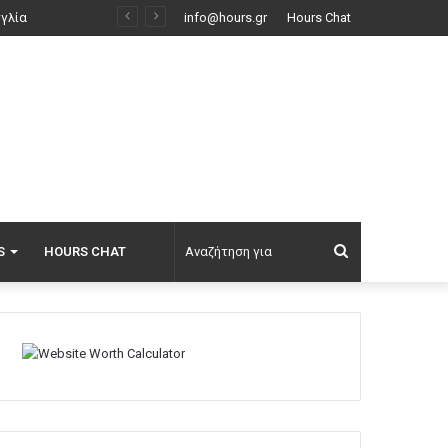
Φωτιά στο Κορωπί, 112 στους κατοίκους για ετοιμότητα: Επιχειρούν ισχυρές επίγειες δυνάμεις και έξι εναέρια, βίντεο
info@hours.gr
Hours Chat
Αναζήτηση
S
HOURS CHAT
για