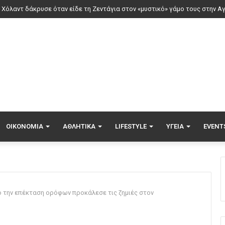
ΟΙΚΟΝΟΜΊΑ
ΑΘΛΗΤΙΚΆ
LIFESTYLE
ΥΓΕΊΑ
EVENT
ό την επέκταση ορόφων προκάλεσε τις ζημιές στον