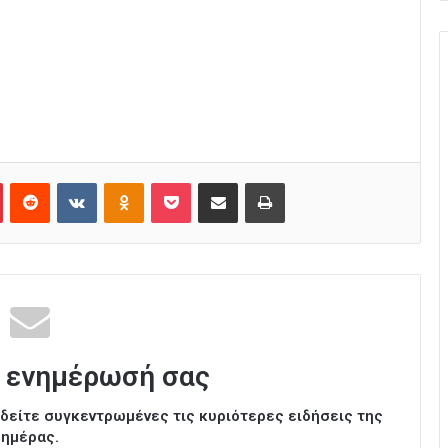
Pinterest
Reddit
VKontakte
Odnoklassniki
Pocket
Κοινοποίηση μέσω Email
Εκτύπωση
 ενημέρωσή σας
ι δείτε συγκεντρωμένες τις κυριότερες ειδήσεις της
ημέρας.