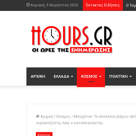
Κυριακή, 9 Αυγούστου 2026
Έκτακτες Ειδήσεις
ΑΡΧΙΚΉ
ΕΛΛΆΔΑ
ΚΌΣΜΟΣ
ΠΟΛΙΤΙΚΉ
Αρχική
/
Κόσμος
/
Μανχάταν: Το επιπλέον βάρος απ
ουρανοξύστη, λέει ο κατασκευαστής
Κόσμος