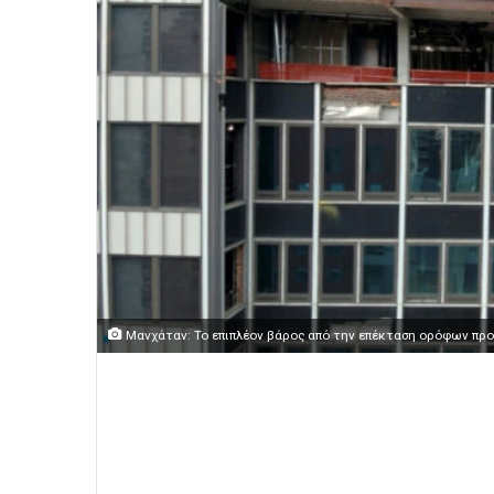
Μανχάταν: Το επιπλέον βάρος από την επέκταση ορόφων προκ