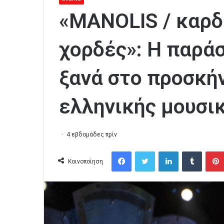
«MANOLIS / καρδ
χορδές»: Η παρά
ξανά στο προσκήν
ελληνικής μουσι
4 εβδομάδες πρίν
Facebook
Twitter
LinkedIn
Tumblr
Κοινοποίηση