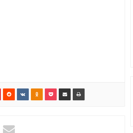
Pinterest
Reddit
VKontakte
Odnoklassniki
Pocket
Κοινοποίηση μέσω Email
Εκτύπωση