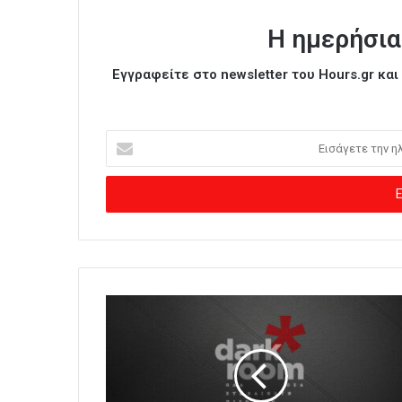
Η ημερήσια
Εγγραφείτε στο newsletter του Hours.gr κα
Ε
ι
σ
ά
γ
ε
τ
ε
τ
η
ν
η
λ
ε