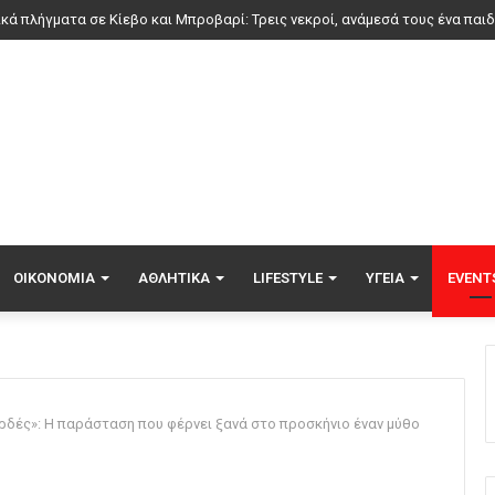
 της Σάκκαρη με 2-0 από την Γκοφ και αποκλεισμός στο Τορόντο
ΟΙΚΟΝΟΜΊΑ
ΑΘΛΗΤΙΚΆ
LIFESTYLE
ΥΓΕΊΑ
EVENT
ρδές»: Η παράσταση που φέρνει ξανά στο προσκήνιο έναν μύθο