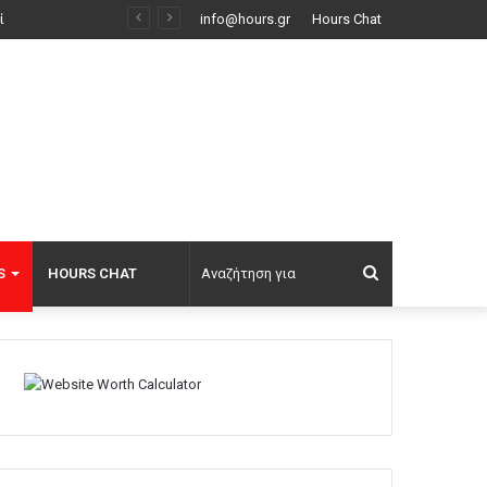
info@hours.gr
Hours Chat
Αναζήτηση
S
HOURS CHAT
για