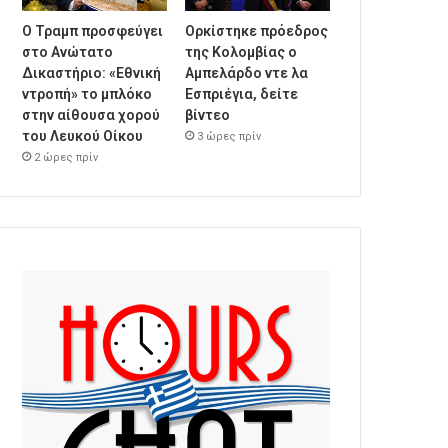
Ο Τραμπ προσφεύγει
Ορκίστηκε πρόεδρος
στο Ανώτατο
της Κολομβίας ο
Δικαστήριο: «Εθνική
Αμπελάρδο ντε λα
ντροπή» το μπλόκο
Εσπριέγια, δείτε
στην αίθουσα χορού
βίντεο
του Λευκού Οίκου
3 ώρες πρίν
2 ώρες πρίν