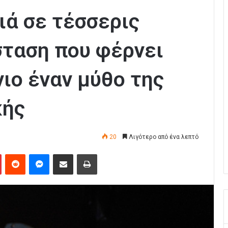
ιά σε τέσσερις
σταση που φέρνει
ιο έναν μύθο της
κής
20
Λιγότερο από ένα λεπτό
Pinterest
Reddit
Messenger
Κοινοποίηση μέσω Email
Εκτύπωση