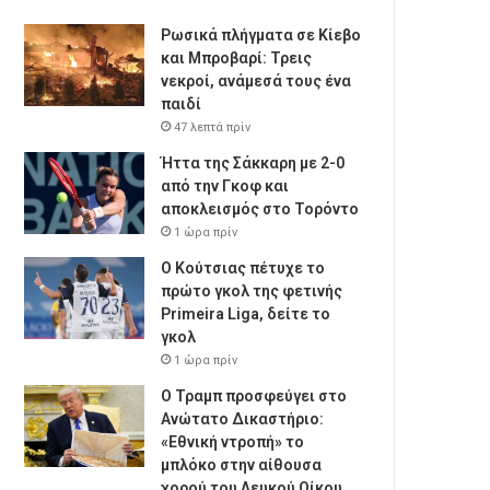
Ρωσικά πλήγματα σε Κίεβο
και Μπροβαρί: Τρεις
νεκροί, ανάμεσά τους ένα
παιδί
47 λεπτά πρίν
Ήττα της Σάκκαρη με 2-0
από την Γκοφ και
αποκλεισμός στο Τορόντο
1 ώρα πρίν
Ο Κούτσιας πέτυχε το
πρώτο γκολ της φετινής
Primeira Liga, δείτε το
γκολ
1 ώρα πρίν
Ο Τραμπ προσφεύγει στο
Ανώτατο Δικαστήριο:
«Εθνική ντροπή» το
μπλόκο στην αίθουσα
χορού του Λευκού Οίκου