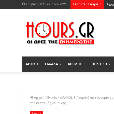
Σάββατο, 8 Αυγούστου 2026
Έκτακτες Ειδήσεις
Ήττα
ΑΡΧΙΚΉ
ΕΛΛΆΔΑ
ΚΌΣΜΟΣ
ΠΟΛΙΤΙΚΉ
Αρχική
/
Events
/
«MANOLIS / καρδιά σε τέσσερις χο
της ελληνικής μουσικής
Events