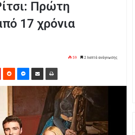
Ρίτσι: Πρώτη
από 17 χρόνια
59
2 λεπτά ανάγνωσης
Pinterest
Reddit
Messenger
Κοινοποίηση μέσω Email
Εκτύπωση