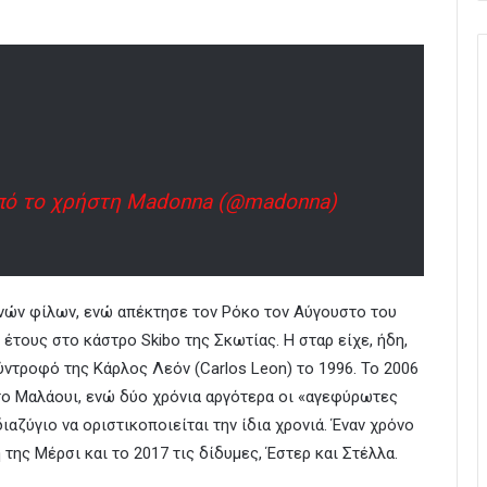
πό το χρήστη Madonna (@madonna)
νών φίλων, ενώ απέκτησε τον Ρόκο τον Αύγουστο του
 έτους στο κάστρο Skibo της Σκωτίας. Η σταρ είχε, ήδη,
ντροφό της Κάρλος Λεόν (Carlos Leon) το 1996. Το 2006
το Μαλάουι, ενώ δύο χρόνια αργότερα οι «αγεφύρωτες
αζύγιο να οριστικοποιείται την ίδια χρονιά. Έναν χρόνο
της Mέρσι και το 2017 τις δίδυμες, Έστερ και Στέλλα.