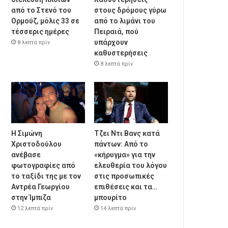
από το Στενό του
στους δρόμους γύρω
Ορμούζ, μόλις 33 σε
από το λιμάνι του
τέσσερις ημέρες
Πειραιά, πού
υπάρχουν
8 λεπτά πρίν
καθυστερήσεις
8 λεπτά πρίν
Η Σιμώνη
Τζει Ντι Βανς κατά
Χριστοδούλου
πάντων: Από το
ανέβασε
«κήρυγμα» για την
φωτογραφίες από
ελευθερία του λόγου
το ταξίδι της με τον
στις προσωπικές
Αντρέα Γεωργίου
επιθέσεις και τα…
στην Ίμπιζα
μπουρίτο
12 λεπτά πρίν
14 λεπτά πρίν