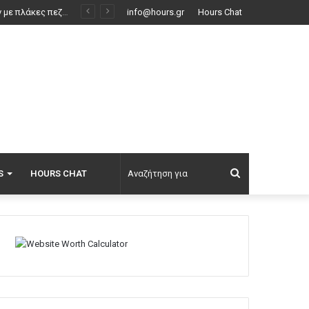
Με το «σταγονόμετρο» η διέλευση πλοίων από το Στενό του Ορμούζ, μόλις 33 σε τέσσερις ημέρες
info@hours.gr
Hours Chat
Αναζήτηση
S
HOURS CHAT
για