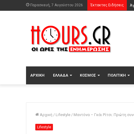
Παρασκευή, 7 Αυγούστου 2026
Έκτακτες Ειδήσεις
ΑΡΧΙΚΉ
ΕΛΛΆΔΑ
ΚΌΣΜΟΣ
ΠΟΛΙΤΙΚΉ
Αρχική
/
Lifestyle
/
Μαντόνα – Γκάι Ρίτσι: Πρώτη συν
Lifestyle