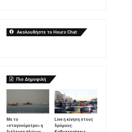
Ακολουθήστε το Hours Chat
Πιο Δημοφιλή
Με το
Live η κίνηση στους
«σταγονόμετρο» η
δρόμους:
διέλευση πλοίων
Καθυστερήσεις