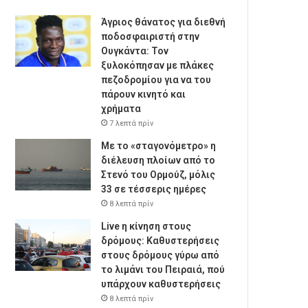
Άγριος θάνατος για διεθνή
ποδοσφαιριστή στην
Ουγκάντα: Τον
ξυλοκόπησαν με πλάκες
πεζοδρομίου για να του
πάρουν κινητό και
χρήματα
7 λεπτά πρίν
Με το «σταγονόμετρο» η
διέλευση πλοίων από το
Στενό του Ορμούζ, μόλις
33 σε τέσσερις ημέρες
8 λεπτά πρίν
Live η κίνηση στους
δρόμους: Καθυστερήσεις
στους δρόμους γύρω από
το λιμάνι του Πειραιά, πού
υπάρχουν καθυστερήσεις
8 λεπτά πρίν