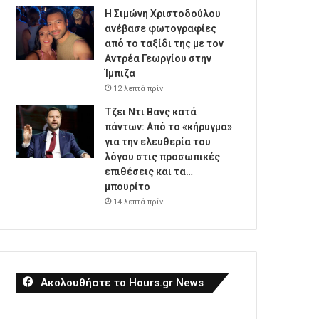
Η Σιμώνη Χριστοδούλου
ανέβασε φωτογραφίες
από το ταξίδι της με τον
Αντρέα Γεωργίου στην
Ίμπιζα
12 λεπτά πρίν
Τζει Ντι Βανς κατά
πάντων: Από το «κήρυγμα»
για την ελευθερία του
λόγου στις προσωπικές
επιθέσεις και τα…
μπουρίτο
14 λεπτά πρίν
Ακολουθήστε το Hours.gr News