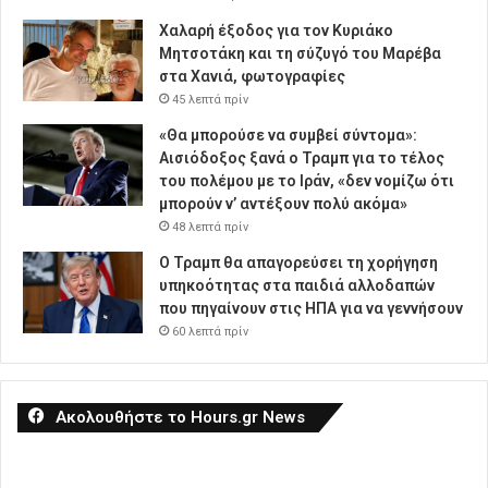
Χαλαρή έξοδος για τον Κυριάκο
Μητσοτάκη και τη σύζυγό του Μαρέβα
στα Χανιά, φωτογραφίες
45 λεπτά πρίν
«Θα μπορούσε να συμβεί σύντομα»:
Αισιόδοξος ξανά ο Τραμπ για το τέλος
του πολέμου με το Ιράν, «δεν νομίζω ότι
μπορούν ν’ αντέξουν πολύ ακόμα»
48 λεπτά πρίν
Ο Τραμπ θα απαγορεύσει τη χορήγηση
υπηκοότητας στα παιδιά αλλοδαπών
που πηγαίνουν στις ΗΠΑ για να γεννήσουν
60 λεπτά πρίν
Ακολουθήστε το Hours.gr News