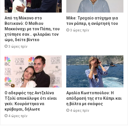
Από τη Μύκονο στο
Mike: Τροχαίο ατύχημα για
Βατικανό: Ο Μαθιου
τον ράπερ, η ανάρτησή του
Μακκόναχι με τον Πάπα, του
3 ώρες πρίν
χτύπησε σαν… φιλαράκι τον
ώμο, δείτε βίντεο
3 ώρες πρίν
Ο αδερφός της Αντζελίνα
Αμαλία Κωστοπούλου: Η
Τζολί αποκάλυψε ότι είναι
απόδρασή της στο Κάπρι και
γκέι: Κουράστηκα να
η βόλτα με σκάφος
κρύβομαι, δήλωσε
4 ώρες πρίν
4 ώρες πρίν