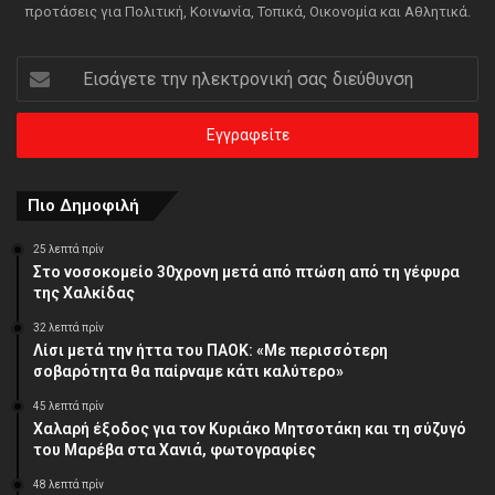
προτάσεις για Πολιτική, Κοινωνία, Τοπικά, Οικονομία και Αθλητικά.
Εισάγετε
την
ηλεκτρονική
σας
διεύθυνση
Πιο Δημοφιλή
25 λεπτά πρίν
Στο νοσοκομείο 30χρονη μετά από πτώση από τη γέφυρα
της Χαλκίδας
32 λεπτά πρίν
Λίσι μετά την ήττα του ΠΑΟΚ: «Με περισσότερη
σοβαρότητα θα παίρναμε κάτι καλύτερο»
45 λεπτά πρίν
Χαλαρή έξοδος για τον Κυριάκο Μητσοτάκη και τη σύζυγό
του Μαρέβα στα Χανιά, φωτογραφίες
48 λεπτά πρίν