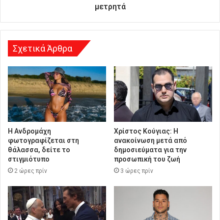
υ
μετρητά
ν
σ
η
Σχετικά Άρθρα
Η Ανδρομάχη
Χρίστος Κούγιας: Η
φωτογραφίζεται στη
ανακοίνωση μετά από
θάλασσα, δείτε το
δημοσιεύματα για την
στιγμιότυπο
προσωπική του ζωή
2 ώρες πρίν
3 ώρες πρίν