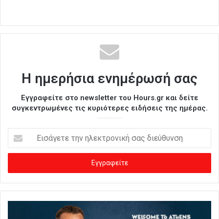
Η ημερήσια ενημέρωσή σας
Εγγραφείτε στο newsletter του Hours.gr και δείτε
συγκεντρωμένες τις κυριότερες ειδήσεις της ημέρας.
Ε
ι
σ
ά
γ
ε
τ
ε
τ