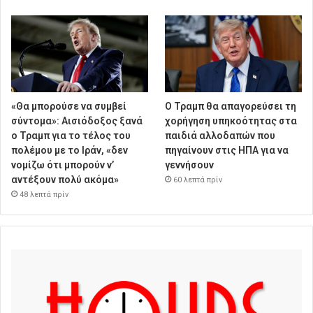
«Θα μπορούσε να συμβεί
Ο Τραμπ θα απαγορεύσει τη
σύντομα»: Αισιόδοξος ξανά
χορήγηση υπηκοότητας στα
ο Τραμπ για το τέλος του
παιδιά αλλοδαπών που
πολέμου με το Ιράν, «δεν
πηγαίνουν στις ΗΠΑ για να
νομίζω ότι μπορούν ν’
γεννήσουν
αντέξουν πολύ ακόμα»
60 λεπτά πρίν
48 λεπτά πρίν