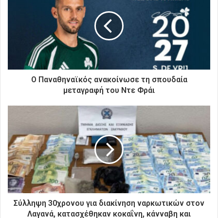
η
ν
η
λ
ε
κ
τ
ρ
Ο Παναθηναϊκός ανακοίνωσε τη σπουδαία
ο
μεταγραφή του Ντε Φράι
ν
ι
κ
ή
σ
α
ς
δ
ι
ε
ύ
Σύλληψη 30χρονου για διακίνηση ναρκωτικών στον
θ
Λαγανά, κατασχέθηκαν κοκαΐνη, κάνναβη και