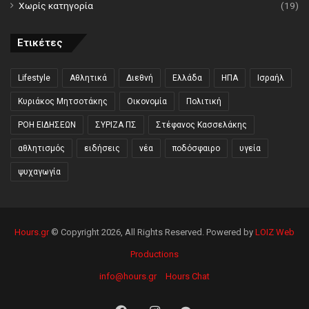
Χωρίς κατηγορία
(19)
Ετικέτες
Lifestyle
Αθλητικά
Διεθνή
Ελλάδα
ΗΠΑ
Ισραήλ
Κυριάκος Μητσοτάκης
Οικονομία
Πολιτική
ΡΟΗ ΕΙΔΗΣΕΩΝ
ΣΥΡΙΖΑ ΠΣ
Στέφανος Κασσελάκης
αθλητισμός
ειδήσεις
νέα
ποδόσφαιρο
υγεία
ψυχαγωγία
Hours.gr
© Copyright 2026, All Rights Reserved. Powered by
LOIZ Web
Productions
info@hours.gr
Hours Chat