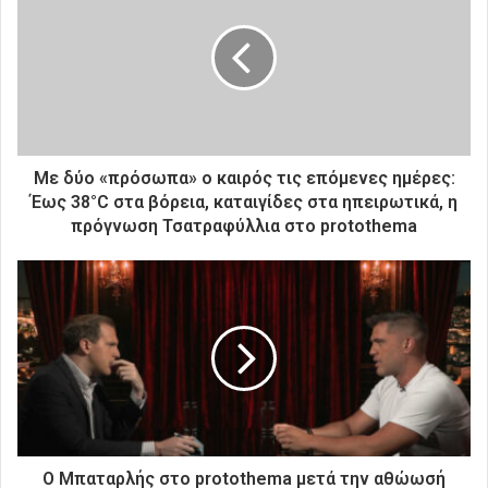
η
ν
η
λ
ε
κ
τ
ρ
Με δύο «πρόσωπα» ο καιρός τις επόμενες ημέρες:
ο
Έως 38°C στα βόρεια, καταιγίδες στα ηπειρωτικά, η
ν
πρόγνωση Τσατραφύλλια στο protothema
ι
κ
ή
σ
α
ς
δ
ι
ε
ύ
θ
Ο Μπαταρλής στο protothema μετά την αθώωσή