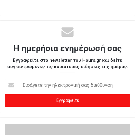
Η ημερήσια ενημέρωσή σας
Εγγραφείτε στο newsletter του Hours.gr και δείτε
συγκεντρωμένες τις κυριότερες ειδήσεις της ημέρας.
Ε
ι
σ
ά
γ
ε
τ
ε
τ