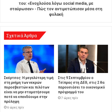
υ
του: «Ενοχλούσα λόγω social media, με
ν
σταύρωσαν» - Πώς τον αντιμετώπισαν μέσα στη
σ
φυλακή
η
Σχετικά Άρθρα
Σκέρτσος: Η μεγαλύτερη τιμή
Στις 9 Σεπτεμβρίου ο
στη μνήμη των νεκρών
Τσίπρας στη ΔΕΘ, στις 2 θα
πυροσβεστών και πιλότων
παρουσιάσει το οικονομικό
είναι να μην σταματήσουμε
πρόγραμμά του
ποτέ να επενδύουμε στην
7 ώρες πρίν
πρόληψη
6 ώρες πρίν