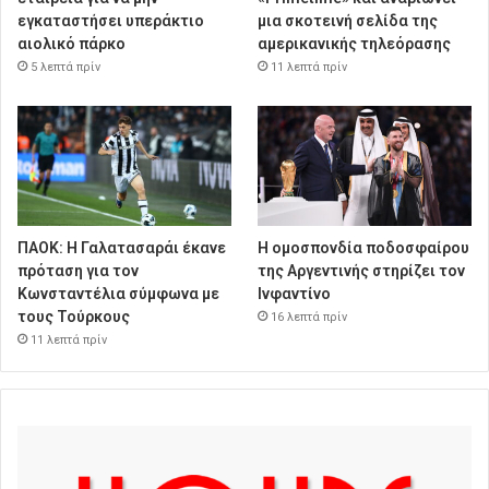
εγκαταστήσει υπεράκτιο
μια σκοτεινή σελίδα της
αιολικό πάρκο
αμερικανικής τηλεόρασης
5 λεπτά πρίν
11 λεπτά πρίν
ΠΑΟΚ: Η Γαλατασαράι έκανε
Η ομοσπονδία ποδοσφαίρου
πρόταση για τον
της Αργεντινής στηρίζει τον
Κωνσταντέλια σύμφωνα με
Ινφαντίνο
τους Τούρκους
16 λεπτά πρίν
11 λεπτά πρίν