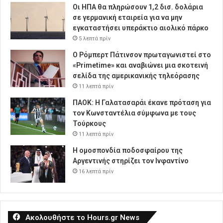
Οι ΗΠΑ θα πληρώσουν 1,2 δισ. δολάρια
σε γερμανική εταιρεία για να μην
εγκαταστήσει υπεράκτιο αιολικό πάρκο
5 λεπτά πρίν
Ο Ρόμπερτ Πάτινσον πρωταγωνιστεί στο
«Primetime» και αναβιώνει μια σκοτεινή
σελίδα της αμερικανικής τηλεόρασης
11 λεπτά πρίν
ΠΑΟΚ: Η Γαλατασαράι έκανε πρόταση για
τον Κωνσταντέλια σύμφωνα με τους
Τούρκους
11 λεπτά πρίν
Η ομοσπονδία ποδοσφαίρου της
Αργεντινής στηρίζει τον Ινφαντίνο
16 λεπτά πρίν
Ακολουθήστε το Hours.gr News