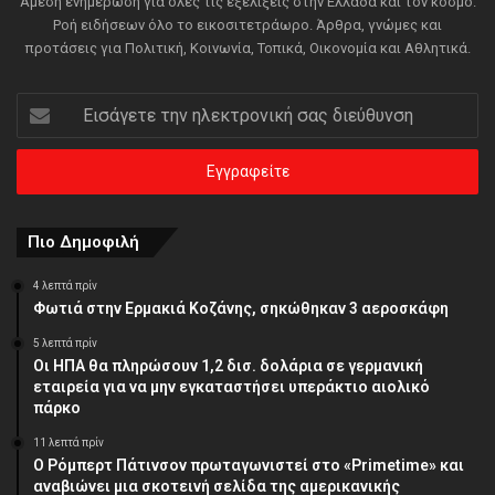
Άμεση ενημέρωση για όλες τις εξελίξεις στην Ελλάδα και τον κόσμο.
Ροή ειδήσεων όλο το εικοσιτετράωρο. Άρθρα, γνώμες και
προτάσεις για Πολιτική, Κοινωνία, Τοπικά, Οικονομία και Αθλητικά.
Εισάγετε
την
ηλεκτρονική
σας
διεύθυνση
Πιο Δημοφιλή
4 λεπτά πρίν
Φωτιά στην Ερμακιά Κοζάνης, σηκώθηκαν 3 αεροσκάφη
5 λεπτά πρίν
Οι ΗΠΑ θα πληρώσουν 1,2 δισ. δολάρια σε γερμανική
εταιρεία για να μην εγκαταστήσει υπεράκτιο αιολικό
πάρκο
11 λεπτά πρίν
Ο Ρόμπερτ Πάτινσον πρωταγωνιστεί στο «Primetime» και
αναβιώνει μια σκοτεινή σελίδα της αμερικανικής