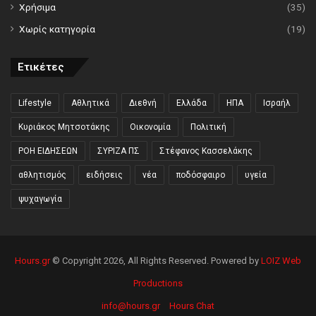
Χρήσιμα
(35)
Χωρίς κατηγορία
(19)
Ετικέτες
Lifestyle
Αθλητικά
Διεθνή
Ελλάδα
ΗΠΑ
Ισραήλ
Κυριάκος Μητσοτάκης
Οικονομία
Πολιτική
ΡΟΗ ΕΙΔΗΣΕΩΝ
ΣΥΡΙΖΑ ΠΣ
Στέφανος Κασσελάκης
αθλητισμός
ειδήσεις
νέα
ποδόσφαιρο
υγεία
ψυχαγωγία
Hours.gr
© Copyright 2026, All Rights Reserved. Powered by
LOIZ Web
Productions
info@hours.gr
Hours Chat