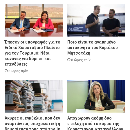
Έπεσαν οι υπογραφές για το
Ποιο είναι το αγαπημένο
Ειδικό Χωροταξικό Πλαίσιο
αυτοκίνητο του Κυριάκου
για τον Τουρισμό: Νέοι
Μητσοτάκη
κανόνες για δόμηση και
8 ώρες πρίν
επενδύσεις
8 ώρες πρίν
Άκυρες οι εγκύκλιοι που δεν
Αποχωρούν ακόμη δύο
αναρτώνται, υποχρεωτική η
στελέχη από το κόμμα της
δημοσίευσή τους από την 1η
Καρυστιανού, καταγγέλλουν