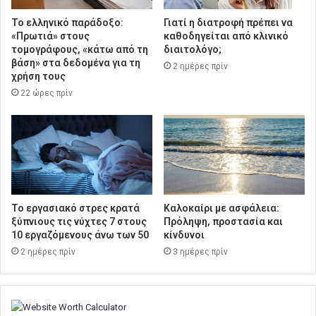
Το ελληνικό παράδοξο:
Γιατί η διατροφή πρέπει να
«Πρωτιά» στους
καθοδηγείται από κλινικό
τομογράφους, «κάτω από τη
διαιτολόγο;
βάση» στα δεδομένα για τη
2 ημέρες πρίν
χρήση τους
22 ώρες πρίν
Το εργασιακό στρες κρατά
Καλοκαίρι με ασφάλεια:
ξύπνιους τις νύχτες 7 στους
Πρόληψη, προστασία και
10 εργαζόμενους άνω των 50
κίνδυνοι
2 ημέρες πρίν
3 ημέρες πρίν