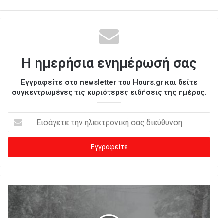
Η ημερήσια ενημέρωσή σας
Εγγραφείτε στο newsletter του Hours.gr και δείτε
συγκεντρωμένες τις κυριότερες ειδήσεις της ημέρας.
Ε
ι
σ
ά
γ
ε
τ
ε
τ
η