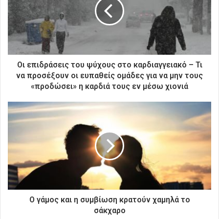
ν
η
λ
ε
κ
τ
ρ
Οι επιδράσεις του ψύχους στο καρδιαγγειακό – Τι
ο
να προσέξουν οι ευπαθείς ομάδες για να μην τους
ν
«προδώσει» η καρδιά τους εν μέσω χιονιά
ι
κ
ή
σ
α
ς
δ
ι
ε
ύ
θ
Ο γάμος και η συμβίωση κρατούν χαμηλά το
υ
σάκχαρο
ν