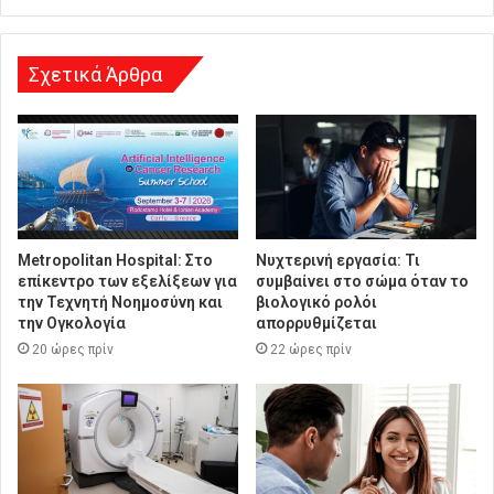
σ
η
Σχετικά Άρθρα
Metropolitan Hospital: Στο
Νυχτερινή εργασία: Τι
επίκεντρο των εξελίξεων για
συμβαίνει στο σώμα όταν το
την Τεχνητή Νοημοσύνη και
βιολογικό ρολόι
την Ογκολογία
απορρυθμίζεται
20 ώρες πρίν
22 ώρες πρίν