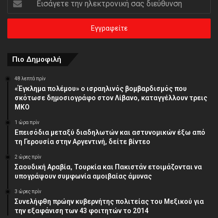
την
ηλεκτρονική
σας
διεύθυνση
Πιο Δημοφιλή
48 λεπτά πρίν
«Έγκλημα πολέμου» ο ισραηλινός βομβαρδισμός που
σκότωσε δημοσιογράφο στον Λίβανο, καταγγέλλουν τρεις
ΜΚΟ
1 ώρα πρίν
Επεισόδια μεταξύ διαδηλωτών και αστυνομικών έξω από
τη Γερουσία στην Αργεντινή, δείτε βίντεο
2 ώρες πρίν
Σαουδική Αραβία, Τουρκία και Πακιστάν ετοιμάζονται να
υπογράψουν συμφωνία αμοιβαίας άμυνας
3 ώρες πρίν
Συνελήφθη πρώην κυβερνήτης πολιτείας του Μεξικού για
την εξαφάνιση των 43 φοιτητών το 2014