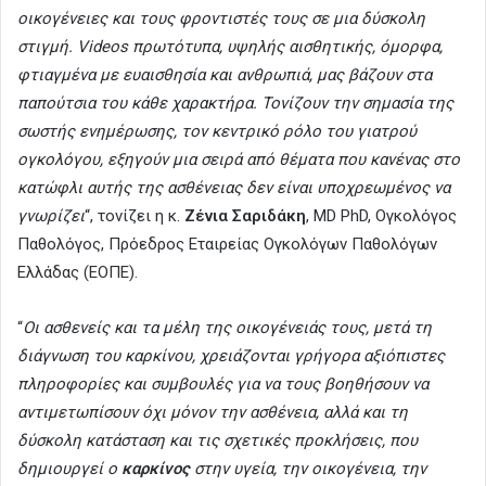
οικογένειες και τους φροντιστές τους σε μια δύσκολη
στιγμή. Videos πρωτότυπα, υψηλής αισθητικής, όμορφα,
φτιαγμένα με ευαισθησία και ανθρωπιά, μας βάζουν στα
παπούτσια του κάθε χαρακτήρα. Τονίζουν την σημασία της
σωστής ενημέρωσης, τον κεντρικό ρόλο του γιατρού
ογκολόγου, εξηγούν μια σειρά από θέματα που κανένας στο
κατώφλι αυτής της ασθένειας δεν είναι υποχρεωμένος να
γνωρίζει
“, τονίζει η κ.
Ζένια Σαριδάκη
, MD PhD, Ογκολόγος
Παθολόγος, Πρόεδρος Εταιρείας Ογκολόγων Παθολόγων
Ελλάδας (ΕΟΠΕ).
“
Οι ασθενείς και τα μέλη της οικογένειάς τους, μετά τη
διάγνωση του καρκίνου, χρειάζονται γρήγορα αξιόπιστες
πληροφορίες και συμβουλές για να τους βοηθήσουν να
αντιμετωπίσουν όχι μόνον την ασθένεια, αλλά και τη
δύσκολη κατάσταση και τις σχετικές προκλήσεις, που
δημιουργεί ο
καρκίνος
στην υγεία, την οικογένεια, την