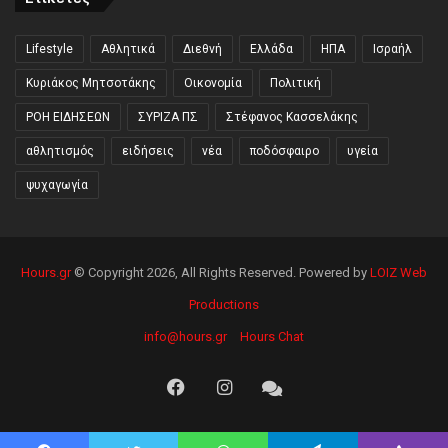
Lifestyle
Αθλητικά
Διεθνή
Ελλάδα
ΗΠΑ
Ισραήλ
Κυριάκος Μητσοτάκης
Οικονομία
Πολιτική
ΡΟΗ ΕΙΔΗΣΕΩΝ
ΣΥΡΙΖΑ ΠΣ
Στέφανος Κασσελάκης
αθλητισμός
ειδήσεις
νέα
ποδόσφαιρο
υγεία
ψυχαγωγία
Hours.gr
© Copyright 2026, All Rights Reserved. Powered by
LOIZ Web
Productions
info@hours.gr
Hours Chat
Facebook
Instagram
Hours
Chat