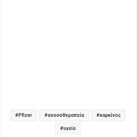
Pfizer
ανοσοθεραπεία
καρκίνος
υγεία