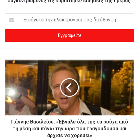
συγκεντρωμένες τις κυριότερες ειδήσεις της ημέρας.
Ε
ι
σ
ά
γ
ε
τ
ε
τ
η
ν
η
λ
ε
κ
τ
ρ
Γιάννης Βασιλείου: «Έβγαλε όλα της τα ρούχα από
ο
τη μέση και πάνω την ώρα που τραγουδούσα και
ν
άρχισε να χορεύει»