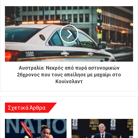
ι
κ
ή
σ
α
ς
δ
ι
ε
ύ
θ
Αυστραλία: Νεκρός από πυρά αστυνομικών
υ
26χρονος που τους απείλησε με μαχαίρι στο
ν
Κουίνσλαντ
σ
η
Σχετικά Άρθρα