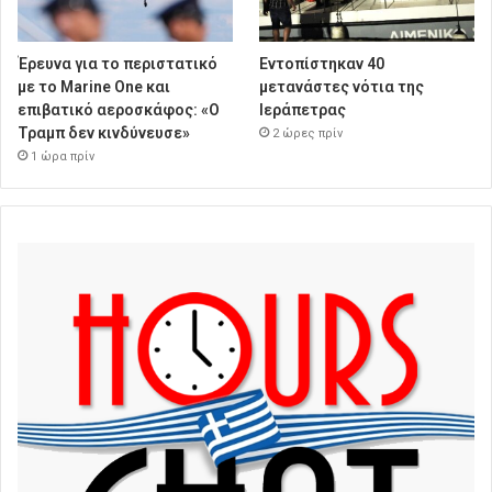
Έρευνα για το περιστατικό
Εντοπίστηκαν 40
με το Marine One και
μετανάστες νότια της
επιβατικό αεροσκάφος: «Ο
Ιεράπετρας
Τραμπ δεν κινδύνευσε»
2 ώρες πρίν
1 ώρα πρίν