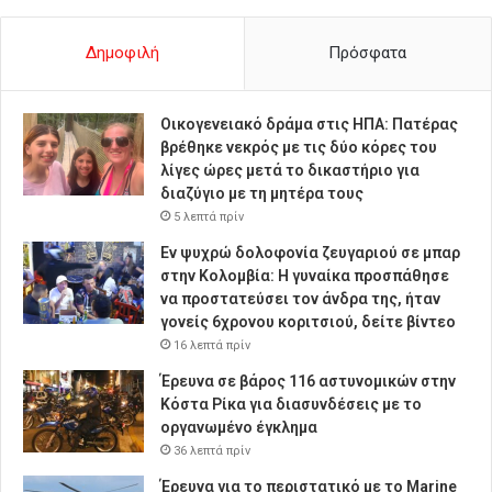
Δημοφιλή
Πρόσφατα
Οικογενειακό δράμα στις ΗΠΑ: Πατέρας
βρέθηκε νεκρός με τις δύο κόρες του
λίγες ώρες μετά το δικαστήριο για
διαζύγιο με τη μητέρα τους
5 λεπτά πρίν
Εν ψυχρώ δολοφονία ζευγαριού σε μπαρ
στην Κολομβία: Η γυναίκα προσπάθησε
να προστατεύσει τον άνδρα της, ήταν
γονείς 6χρονου κοριτσιού, δείτε βίντεο
16 λεπτά πρίν
Έρευνα σε βάρος 116 αστυνομικών στην
Κόστα Ρίκα για διασυνδέσεις με το
οργανωμένο έγκλημα
36 λεπτά πρίν
Έρευνα για το περιστατικό με το Marine