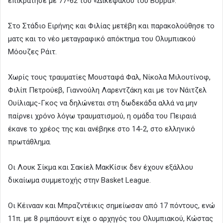
επικράτησε με 77-62 του «Δικέφαλου του Βορρά».
Στο Στάδιο Ειρήνης και Φιλίας μετέβη και παρακολούθησε το
ματς και το νέο μεταγραφικό απόκτημα του Ολυμπιακού
Μόουζες Ράιτ.
Χωρίς τους τραυματίες Μουσταφά Φαλ, Νίκολα Μιλουτίνοφ,
Φιλίπ Πετρούεβ, Γιαννούλη Λαρεντζάκη και με τον Νάιτζελ
Ουίλιαμς-Γκος να δηλώνεται στη δωδεκάδα αλλά να μην
παίρνει χρόνο λόγω τραυματισμού, η ομάδα του Πειραιά
έκανε το χρέος της και ανέβηκε στο 14-2, στο ελληνικό
πρωτάθλημα.
Οι Λουκ Σίκμα και Σακίελ ΜακΚίσικ δεν έχουν εξάλλου
δικαίωμα συμμετοχής στην Basket League.
Oι Κέινααν και Μπραζντέικις σημείωσαν από 17 πόντους, ενώ
11π. με 8 ριμπάουντ είχε ο αρχηγός του Ολυμπιακού, Κώστας