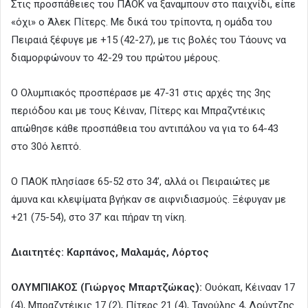
Στις προσπάθειες του ΠΑΟΚ να ξαναμπουν στο παιχνίδι, είπε
«όχι» ο Άλεκ Πίτερς. Με δικά του τρίποντα, η ομάδα του
Πειραιά ξέφυγε με +15 (42-27), με τις βολές του Τάουνς να
διαμορφώνουν το 42-29 του πρώτου μέρους.
Ο Ολυμπιακός προσπέρασε με 47-31 στις αρχές της 3ης
περιόδου και με τους Κέιναν, Πίτερς και Μπραζντέικις
απώθησε κάθε προσπάθεια του αντιπάλου να για το 64-43
στο 30ό λεπτό.
Ο ΠΑΟΚ πλησίασε 65-52 στο 34’, αλλά οι Πειραιώτες με
άμυνα και κλεψίματα βγήκαν σε αιφνιδιασμούς. Ξέφυγαν με
+21 (75-54), στο 37’ και πήραν τη νίκη.
Διαιτητές: Καρπάνος, Μαλαμάς, Λόρτος
ΟΛΥΜΠΙΑΚΟΣ (Γιώργος Μπαρτζώκας):
Ουόκαπ, Κέινααν 17
(4), Μπραζντέικις 17 (2), Πίτερς 21 (4), Τανούλης 4, Λούντζης