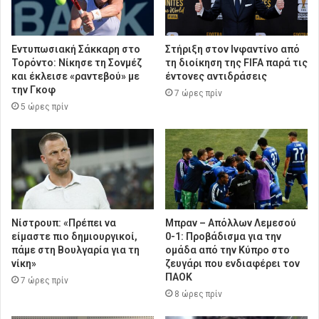
Εντυπωσιακή Σάκκαρη στο
Στήριξη στον Ινφαντίνο από
Τορόντο: Νίκησε τη Σονμέζ
τη διοίκηση της FIFA παρά τις
και έκλεισε «ραντεβού» με
έντονες αντιδράσεις
την Γκοφ
7 ώρες πρίν
5 ώρες πρίν
Νίστρουπ: «Πρέπει να
Μπραν – Απόλλων Λεμεσού
είμαστε πιο δημιουργικοί,
0-1: Προβάδισμα για την
πάμε στη Βουλγαρία για τη
ομάδα από την Κύπρο στο
νίκη»
ζευγάρι που ενδιαφέρει τον
ΠΑΟΚ
7 ώρες πρίν
8 ώρες πρίν