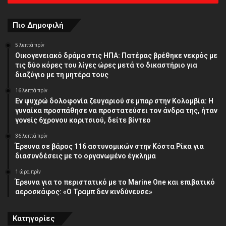
διεύθυνση
Πιο Δημοφιλή
5 λεπτά πρίν
Οικογενειακό δράμα στις ΗΠΑ: Πατέρας βρέθηκε νεκρός με
τις δύο κόρες του λίγες ώρες μετά το δικαστήριο για
διαζύγιο με τη μητέρα τους
16 λεπτά πρίν
Εν ψυχρώ δολοφονία ζευγαριού σε μπαρ στην Κολομβία: Η
γυναίκα προσπάθησε να προστατεύσει τον άνδρα της, ήταν
γονείς 6χρονου κοριτσιού, δείτε βίντεο
36 λεπτά πρίν
Έρευνα σε βάρος 116 αστυνομικών στην Κόστα Ρίκα για
διασυνδέσεις με το οργανωμένο έγκλημα
1 ώρα πρίν
Έρευνα για το περιστατικό με το Marine One και επιβατικό
αεροσκάφος: «Ο Τραμπ δεν κινδύνευσε»
Κατηγορίες