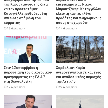
της Καρυστιανού, της ζητά
επιχειρηματίας Νίκος
να τον προστατέψει:
Μπρουτζάκης: Καταγγέλλει
Καταγγέλλει μεθοδευμένη
κλειστή κάστα, «λένε
σπίλωση από μέλη του
προδότες και πληρωμένους
κόμματος
όσους αποχωρούν»
13 ώρες πρίν
14 ώρες πρίν
Στις 2 Σεπτεμβρίου η
Χαρδαλιάς: Καμία
παρουσίαση του οικονομικού
ανεμογεννήτρια σε καμένες
προγράμματος της ΕΛ.Α.Σ.
και αναδασωτέες περιοχές
στη Θεσσαλονίκη
της Αττικής
17 ώρες πρίν
22 ώρες πρίν