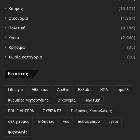
Κόσμος
(15.171)
Οικονομία
(4.307)
Πολιτική
(9.786)
Υγεία
(2.060)
Χρήσιμα
(35)
Χωρίς κατηγορία
(20)
Ετικέτες
Lifestyle
Αθλητικά
Διεθνή
Ελλάδα
ΗΠΑ
Ισραήλ
Κυριάκος Μητσοτάκης
Οικονομία
Πολιτική
ΡΟΗ ΕΙΔΗΣΕΩΝ
ΣΥΡΙΖΑ ΠΣ
Στέφανος Κασσελάκης
αθλητισμός
ειδήσεις
νέα
ποδόσφαιρο
υγεία
ψυχαγωγία