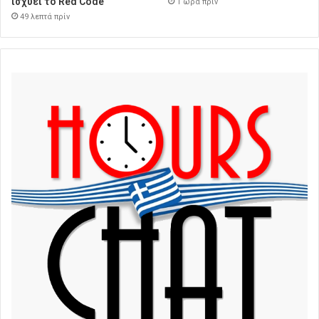
ισχύει το Red Code
1 ώρα πρίν
49 λεπτά πρίν