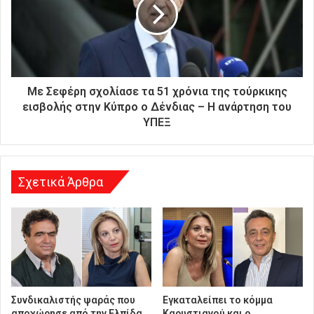
α
ς
δ
ι
ε
ύ
Με Σεφέρη σχολίασε τα 51 χρόνια της τούρκικης
θ
εισβολής στην Κύπρο ο Δένδιας – Η ανάρτηση του
υ
ΥΠΕΞ
ν
σ
η
Σχετικά Άρθρα
Συνδικαλιστής ψαράς που
Εγκαταλείπει το κόμμα
αποχώρησε από την Ελπίδα
Καρυστιανού και ο