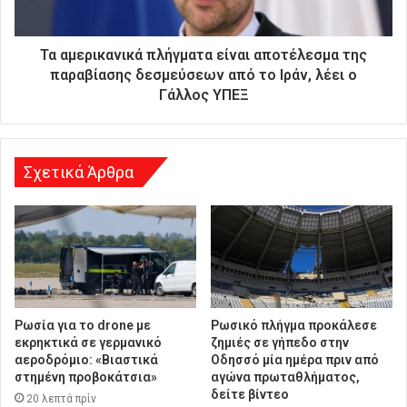
ι
ε
ύ
Τα αμερικανικά πλήγματα είναι αποτέλεσμα της
θ
παραβίασης δεσμεύσεων από το Ιράν, λέει ο
υ
Γάλλος ΥΠΕΞ
ν
σ
η
Σχετικά Άρθρα
Ρωσία για το drone με
Ρωσικό πλήγμα προκάλεσε
εκρηκτικά σε γερμανικό
ζημιές σε γήπεδο στην
αεροδρόμιο: «Βιαστικά
Οδησσό μία ημέρα πριν από
στημένη προβοκάτσια»
αγώνα πρωταθλήματος,
δείτε βίντεο
20 λεπτά πρίν