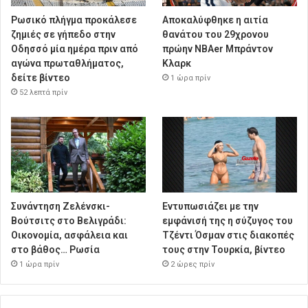
Ρωσικό πλήγμα προκάλεσε
Αποκαλύφθηκε η αιτία
ζημιές σε γήπεδο στην
θανάτου του 29χρονου
Οδησσό μία ημέρα πριν από
πρώην NBAer Μπράντον
αγώνα πρωταθλήματος,
Κλαρκ
δείτε βίντεο
1 ώρα πρίν
52 λεπτά πρίν
Συνάντηση Ζελένσκι-
Εντυπωσιάζει με την
Βούτσιτς στο Βελιγράδι:
εμφάνισή της η σύζυγος του
Οικονομία, ασφάλεια και
Τζέντι Όσμαν στις διακοπές
στο βάθος… Ρωσία
τους στην Τουρκία, βίντεο
1 ώρα πρίν
2 ώρες πρίν