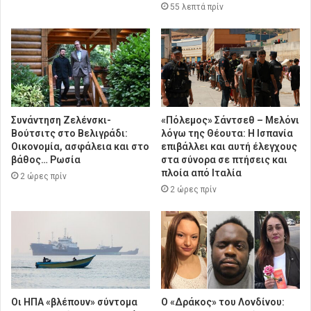
55 λεπτά πρίν
Συνάντηση Ζελένσκι-
«Πόλεμος» Σάντσεθ – Μελόνι
Βούτσιτς στο Βελιγράδι:
λόγω της Θέουτα: Η Ισπανία
Οικονομία, ασφάλεια και στο
επιβάλλει και αυτή έλεγχους
βάθος… Ρωσία
στα σύνορα σε πτήσεις και
πλοία από Ιταλία
2 ώρες πρίν
2 ώρες πρίν
Οι ΗΠΑ «βλέπουν» σύντομα
Ο «Δράκος» του Λονδίνου: