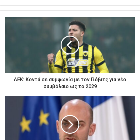
ε
τ
ε
τ
η
ν
η
λ
ε
κ
τ
ρ
ΑΕΚ: Κοντά σε συμφωνία με τον Γιόβιτς για νέο
ο
συμβόλαιο ως το 2029
ν
ι
κ
ή
σ
α
ς
δ