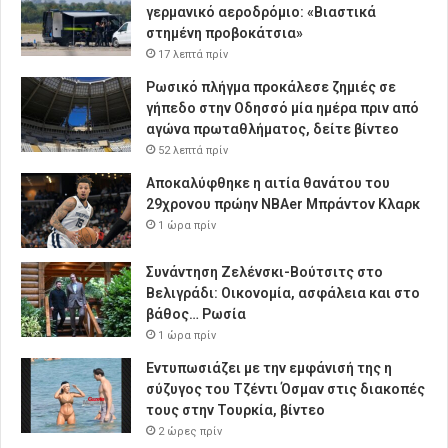
γερμανικό αεροδρόμιο: «Βιαστικά
στημένη προβοκάτσια»
17 λεπτά πρίν
Ρωσικό πλήγμα προκάλεσε ζημιές σε
γήπεδο στην Οδησσό μία ημέρα πριν από
αγώνα πρωταθλήματος, δείτε βίντεο
52 λεπτά πρίν
Αποκαλύφθηκε η αιτία θανάτου του
29χρονου πρώην NBAer Μπράντον Κλαρκ
1 ώρα πρίν
Συνάντηση Ζελένσκι-Βούτσιτς στο
Βελιγράδι: Οικονομία, ασφάλεια και στο
βάθος… Ρωσία
1 ώρα πρίν
Εντυπωσιάζει με την εμφάνισή της η
σύζυγος του Τζέντι Όσμαν στις διακοπές
τους στην Τουρκία, βίντεο
2 ώρες πρίν