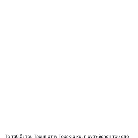
Το ταξίδι του Τραμπ στην Τουρκία και η αναχώρησή του από