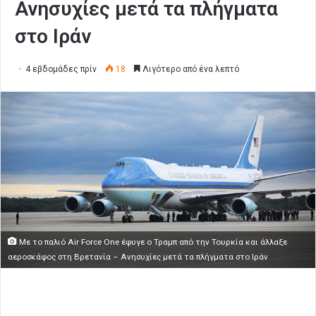
Ανησυχίες μετά τα πλήγματα
στο Ιράν
4 εβδομάδες πρίν
18
Λιγότερο από ένα λεπτό
Με το παλιό Air Force One έφυγε ο Τραμπ από την Τουρκία και άλλαξε
αεροσκάφος στη Βρετανία – Ανησυχίες μετά τα πλήγματα στο Ιράν