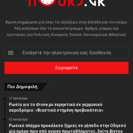
Άμεση ενημέρωση για όλες τις εξελίξεις στην Ελλάδα και τον κόσμο.
Ροή ειδήσεων όλο το εικοσιτετράωρο. Άρθρα, γνώμες και
προτάσεις για Πολιτική, Κοινωνία, Τοπικά, Οικονομία και Αθλητικά.
Εισάγετε
την
ηλεκτρονική
σας
διεύθυνση
Πιο Δημοφιλή
17 λεπτά πρίν
Ρωσία για το drone με εκρηκτικά σε γερμανικό
αεροδρόμιο: «Βιαστικά στημένη προβοκάτσια»
52 λεπτά πρίν
Ρωσικό πλήγμα προκάλεσε ζημιές σε γήπεδο στην Οδησσό
μία ημέρα πριν από αγώνα πρωταθλήματος, δείτε βίντεο