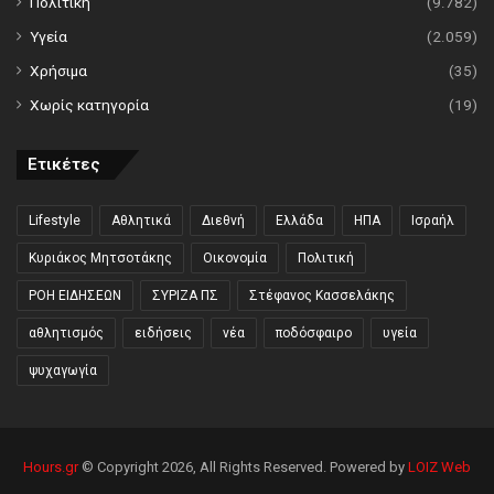
Πολιτική
(9.782)
Υγεία
(2.059)
Χρήσιμα
(35)
Χωρίς κατηγορία
(19)
Ετικέτες
Lifestyle
Αθλητικά
Διεθνή
Ελλάδα
ΗΠΑ
Ισραήλ
Κυριάκος Μητσοτάκης
Οικονομία
Πολιτική
ΡΟΗ ΕΙΔΗΣΕΩΝ
ΣΥΡΙΖΑ ΠΣ
Στέφανος Κασσελάκης
αθλητισμός
ειδήσεις
νέα
ποδόσφαιρο
υγεία
ψυχαγωγία
Hours.gr
© Copyright 2026, All Rights Reserved. Powered by
LOIZ Web