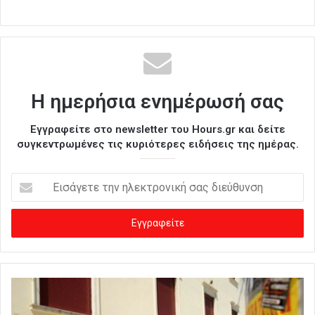
Η ημερήσια ενημέρωσή σας
Εγγραφείτε στο newsletter του Hours.gr και δείτε
συγκεντρωμένες τις κυριότερες ειδήσεις της ημέρας.
Ε
ι
σ
ά
γ
ε
τ
ε
τ
η