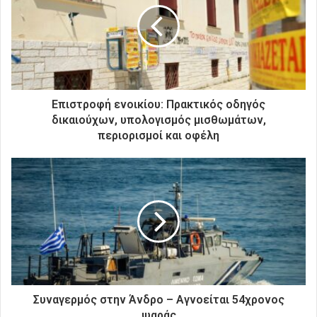
ν
η
λ
ε
κ
τ
ρ
Επιστροφή ενοικίου: Πρακτικός οδηγός
ο
δικαιούχων, υπολογισμός μισθωμάτων,
ν
περιορισμοί και οφέλη
ι
κ
ή
σ
α
ς
δ
ι
ε
ύ
θ
Συναγερμός στην Άνδρο – Αγνοείται 54χρονος
υ
ψαράς