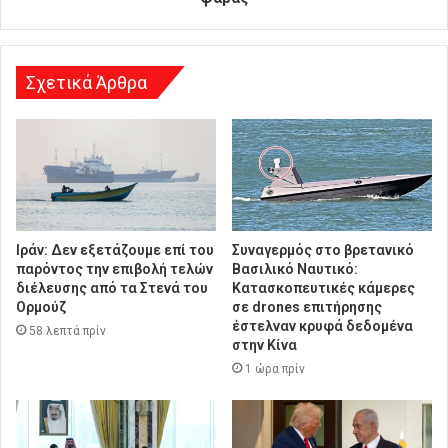
ν
σ
η
Σχετικά Άρθρα
Ιράν: Δεν εξετάζουμε επί του
Συναγερμός στο βρετανικό
παρόντος την επιβολή τελών
Βασιλικό Ναυτικό:
διέλευσης από τα Στενά του
Κατασκοπευτικές κάμερες
Ορμούζ
σε drones επιτήρησης
έστελναν κρυφά δεδομένα
58 λεπτά πρίν
στην Κίνα
1 ώρα πρίν