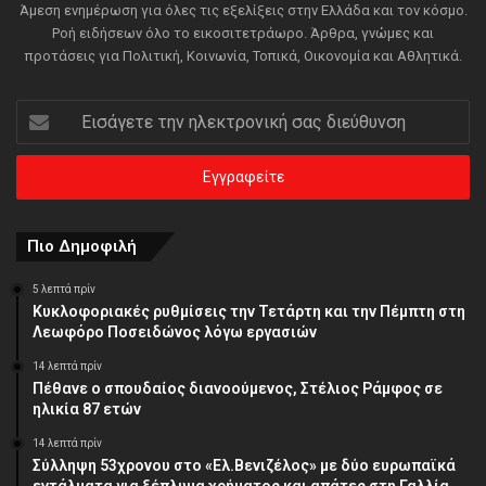
Άμεση ενημέρωση για όλες τις εξελίξεις στην Ελλάδα και τον κόσμο.
Ροή ειδήσεων όλο το εικοσιτετράωρο. Άρθρα, γνώμες και
προτάσεις για Πολιτική, Κοινωνία, Τοπικά, Οικονομία και Αθλητικά.
Εισάγετε
την
ηλεκτρονική
σας
διεύθυνση
Πιο Δημοφιλή
5 λεπτά πρίν
Κυκλοφοριακές ρυθμίσεις την Τετάρτη και την Πέμπτη στη
Λεωφόρο Ποσειδώνος λόγω εργασιών
14 λεπτά πρίν
Πέθανε ο σπουδαίος διανοούμενος, Στέλιος Ράμφος σε
ηλικία 87 ετών
14 λεπτά πρίν
Σύλληψη 53χρονου στο «Ελ.Βενιζέλος» με δύο ευρωπαϊκά
εντάλματα για ξέπλυμα χρήματος και απάτες στη Γαλλία