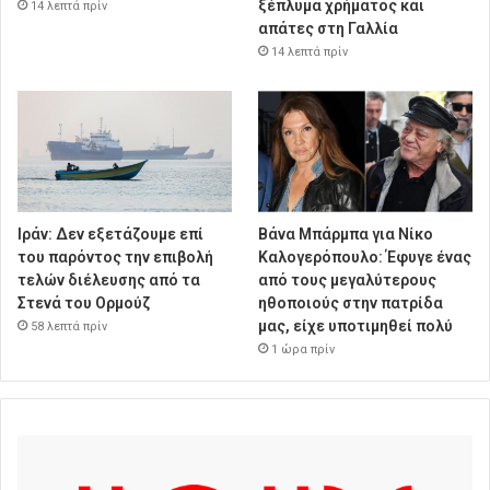
ξέπλυμα χρήματος και
14 λεπτά πρίν
απάτες στη Γαλλία
14 λεπτά πρίν
Ιράν: Δεν εξετάζουμε επί
Βάνα Μπάρμπα για Νίκο
του παρόντος την επιβολή
Καλογερόπουλο: Έφυγε ένας
τελών διέλευσης από τα
από τους μεγαλύτερους
Στενά του Ορμούζ
ηθοποιούς στην πατρίδα
μας, είχε υποτιμηθεί πολύ
58 λεπτά πρίν
1 ώρα πρίν