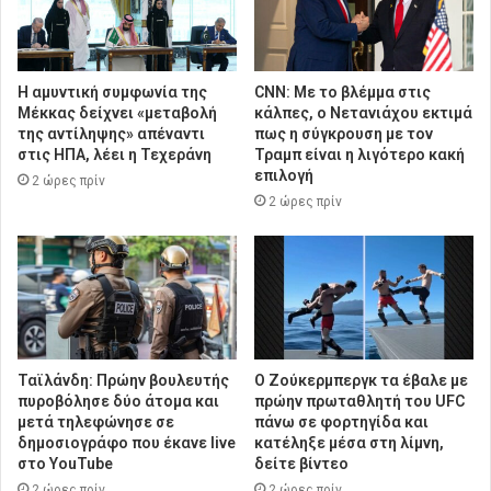
Η αμυντική συμφωνία της
CNN: Με το βλέμμα στις
Μέκκας δείχνει «μεταβολή
κάλπες, ο Νετανιάχου εκτιμά
της αντίληψης» απέναντι
πως η σύγκρουση με τον
στις ΗΠΑ, λέει η Τεχεράνη
Τραμπ είναι η λιγότερο κακή
επιλογή
2 ώρες πρίν
2 ώρες πρίν
Ταϊλάνδη: Πρώην βουλευτής
Ο Ζούκερμπεργκ τα έβαλε με
πυροβόλησε δύο άτομα και
πρώην πρωταθλητή του UFC
μετά τηλεφώνησε σε
πάνω σε φορτηγίδα και
δημοσιογράφο που έκανε live
κατέληξε μέσα στη λίμνη,
στο YouTube
δείτε βίντεο
2 ώρες πρίν
2 ώρες πρίν