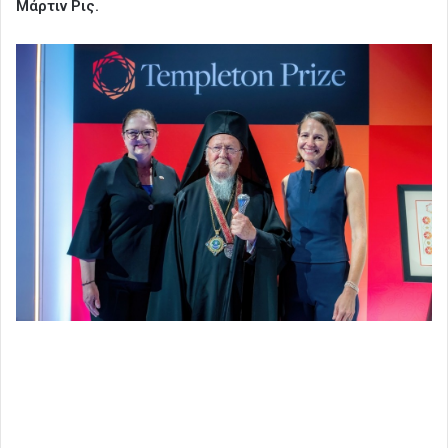
Μάρτιν Ρις.