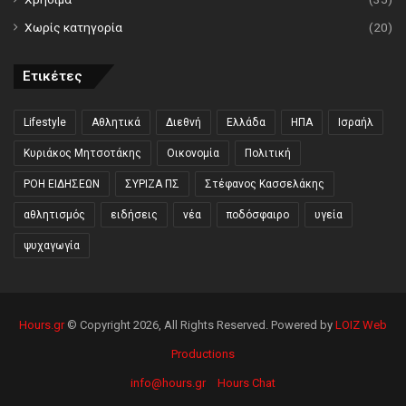
Χωρίς κατηγορία
(20)
Ετικέτες
Lifestyle
Αθλητικά
Διεθνή
Ελλάδα
ΗΠΑ
Ισραήλ
Κυριάκος Μητσοτάκης
Οικονομία
Πολιτική
ΡΟΗ ΕΙΔΗΣΕΩΝ
ΣΥΡΙΖΑ ΠΣ
Στέφανος Κασσελάκης
αθλητισμός
ειδήσεις
νέα
ποδόσφαιρο
υγεία
ψυχαγωγία
Hours.gr
© Copyright 2026, All Rights Reserved. Powered by
LOIZ Web
Productions
info@hours.gr
Hours Chat