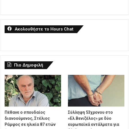
Ακολουθήστε το Hours Chat
Πιο Δημοφιλή
Πέθανε ο σπουδαίος
Σύλληψη 53χρονου στο
διανοούμενος, Στέλιος
«Ελ.Βενιζέλος» με δύο
Ράμφος σε ηλικία 87 ετών
ευρωπαϊκά εντάλματα για