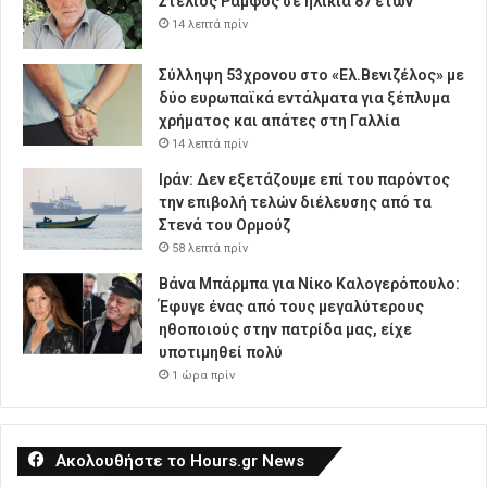
Στέλιος Ράμφος σε ηλικία 87 ετών
14 λεπτά πρίν
Σύλληψη 53χρονου στο «Ελ.Βενιζέλος» με
δύο ευρωπαϊκά εντάλματα για ξέπλυμα
χρήματος και απάτες στη Γαλλία
14 λεπτά πρίν
Ιράν: Δεν εξετάζουμε επί του παρόντος
την επιβολή τελών διέλευσης από τα
Στενά του Ορμούζ
58 λεπτά πρίν
Βάνα Μπάρμπα για Νίκο Καλογερόπουλο:
Έφυγε ένας από τους μεγαλύτερους
ηθοποιούς στην πατρίδα μας, είχε
υποτιμηθεί πολύ
1 ώρα πρίν
Ακολουθήστε το Hours.gr News