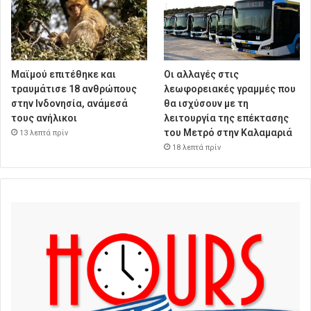
Μαϊμού επιτέθηκε και
Οι αλλαγές στις
τραυμάτισε 18 ανθρώπους
λεωφορειακές γραμμές που
στην Ινδονησία, ανάμεσά
θα ισχύσουν με τη
τους ανήλικοι
λειτουργία της επέκτασης
του Μετρό στην Καλαμαριά
13 λεπτά πρίν
18 λεπτά πρίν