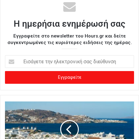
Η ημερήσια ενημέρωσή σας
Εγγραφείτε στο newsletter του Hours.gr και δείτε
συγκεντρωμένες τις κυριότερες ειδήσεις της ημέρας.
Ε
ι
σ
ά
γ
ε
τ
ε
τ
η
ν
η
λ