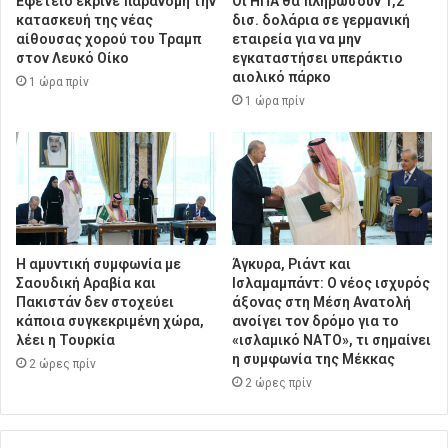
Εφετείο έκρινε παράνομη την
Οι ΗΠΑ θα πληρώσουν 1,2
κατασκευή της νέας
δισ. δολάρια σε γερμανική
αίθουσας χορού του Τραμπ
εταιρεία για να μην
στον Λευκό Οίκο
εγκαταστήσει υπεράκτιο
αιολικό πάρκο
1 ώρα πρίν
1 ώρα πρίν
Η αμυντική συμφωνία με
Άγκυρα, Ριάντ και
Σαουδική Αραβία και
Ισλαμαμπάντ: Ο νέος ισχυρός
Πακιστάν δεν στοχεύει
άξονας στη Μέση Ανατολή
κάποια συγκεκριμένη χώρα,
ανοίγει τον δρόμο για το
λέει η Τουρκία
«ισλαμικό ΝΑΤΟ», τι σημαίνει
η συμφωνία της Μέκκας
2 ώρες πρίν
2 ώρες πρίν