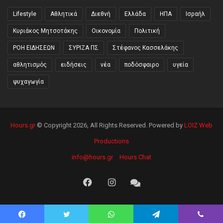
Lifestyle
Αθλητικά
Διεθνή
Ελλάδα
ΗΠΑ
Ισραήλ
Κυριάκος Μητσοτάκης
Οικονομία
Πολιτική
ΡΟΗ ΕΙΔΗΣΕΩΝ
ΣΥΡΙΖΑ ΠΣ
Στέφανος Κασσελάκης
αθλητισμός
ειδήσεις
νέα
ποδόσφαιρο
υγεία
ψυχαγωγία
Hours.gr
© Copyright 2026, All Rights Reserved. Powered by
LOIZ Web
Productions
info@hours.gr
Hours Chat
Facebook
Instagram
Hours
Chat