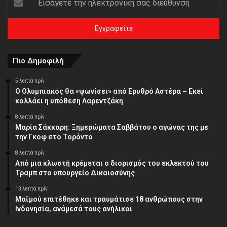
την
ηλεκτρονική
σας
διεύθυνση
Πιο Δημοφιλή
5 λεπτά πρίν
Ο Ολυμπιακός θα «ψωνίσει» από Ερυθρό Αστέρα – Εκεί
κολλάει η υπόθεση Λαρεντζάκη
8 λεπτά πρίν
Μαρία Σάκκαρη: Ξημερώματα Σαββάτου ο αγώνας της με
την Γκοφ στο Τορόντο
8 λεπτά πρίν
Από μια κλωστή κρέμεται ο διορισμός του εκλεκτού του
Τραμπ στο υπουργείο Δικαιοσύνης
13 λεπτά πρίν
Μαϊμού επιτέθηκε και τραυμάτισε 18 ανθρώπους στην
Ινδονησία, ανάμεσά τους ανήλικοι