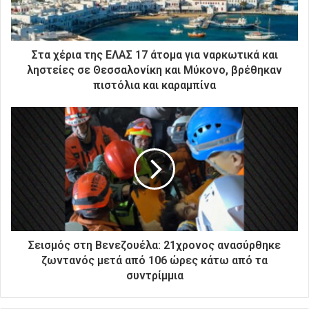
ε
κ
τ
ρ
Στα χέρια της ΕΛΑΣ 17 άτομα για ναρκωτικά και
ο
ληστείες σε Θεσσαλονίκη και Μύκονο, βρέθηκαν
ν
πιστόλια και καραμπίνα
ι
κ
ή
σ
α
ς
δ
ι
ε
ύ
θ
Σεισμός στη Βενεζουέλα: 21χρονος ανασύρθηκε
υ
ζωντανός μετά από 106 ώρες κάτω από τα
ν
συντρίμμια
σ
η