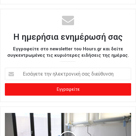
Η ημερήσια ενημέρωσή σας
Εγγραφείτε στο newsletter του Hours.gr και δείτε
συγκεντρωμένες τις κυριότερες ειδήσεις της ημέρας.
Ε
ι
σ
ά
γ
ε
τ
ε
τ
η
ν