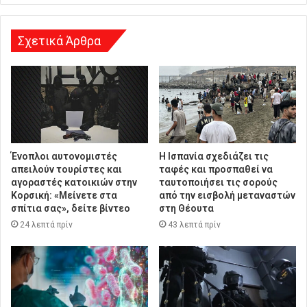
σ
η
Σχετικά Άρθρα
Ένοπλοι αυτονομιστές
Η Ισπανία σχεδιάζει τις
απειλούν τουρίστες και
ταφές και προσπαθεί να
αγοραστές κατοικιών στην
ταυτοποιήσει τις σορούς
Κορσική: «Μείνετε στα
από την εισβολή μεταναστών
σπίτια σας», δείτε βίντεο
στη Θέουτα
24 λεπτά πρίν
43 λεπτά πρίν