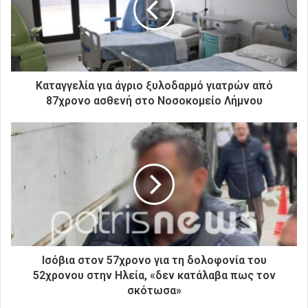
η
λ
ε
κ
τ
ρ
Καταγγελία για άγριο ξυλοδαρμό γιατρών από
ο
87χρονο ασθενή στο Νοσοκομείο Λήμνου
ν
ι
κ
ή
σ
α
ς
δ
ι
ε
ύ
Ισόβια στον 57χρονο για τη δολοφονία του
θ
52χρονου στην Ηλεία, «δεν κατάλαβα πως τον
υ
σκότωσα»
ν