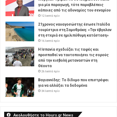
για μία παραγωγή, τότε παραβλέπεις
κάποιες από τις αδυναμίες του σεναρίου
12 λεπτά πρίν
21χρονος ναυαγοσώστης έσωσε Ιταλίδα
τουρίστρια στη Σαμοθράκη: «Την έβγαλαν
στη στεριά σε ημιλιπόθυμη κατάσταση»
16 λεπτά πρίν
Η Ισπανία σχεδιάζει τις ταφές και
προσπαθεί να ταυτοποιήσει τις σορούς
από την εισβολή μεταναστών στη
Θέουτα
26 λεπτά πρίν
Βαγιαννίδης: Το δίδυμο που επιστρέφει
για να αλλάξει τα δεδομένα
34 λεπτά πρίν
Ακολουθήστε το Hours.gr News