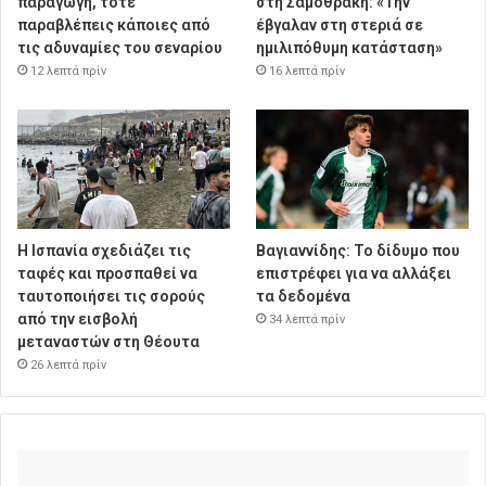
παραγωγή, τότε
στη Σαμοθράκη: «Την
παραβλέπεις κάποιες από
έβγαλαν στη στεριά σε
τις αδυναμίες του σεναρίου
ημιλιπόθυμη κατάσταση»
12 λεπτά πρίν
16 λεπτά πρίν
Η Ισπανία σχεδιάζει τις
Βαγιαννίδης: Το δίδυμο που
ταφές και προσπαθεί να
επιστρέφει για να αλλάξει
ταυτοποιήσει τις σορούς
τα δεδομένα
από την εισβολή
34 λεπτά πρίν
μεταναστών στη Θέουτα
26 λεπτά πρίν