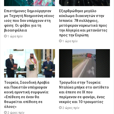
Επιστήμονες δημιούργησαν
Εξαρθρώθηκε μεγάλο
με Τεχνητή Νοημοσύνη νέους
κύκλωμα διακινητών στην
ιούς που δεν υπάρχουν στη
Ισπανία: 78 συλλήψεις,
φύση: Οι φόβοι για τη
μετέφεραν ναρκωτικά προς
βιοασφάλεια
την Αλγερία και μετανάστες
προς την Ευρώπη
1 ώρα πρίν
1 ώρα πρίν
Τουρκία, Σαουδική Αραβία
Τραγωδία στην Τουρκία:
και Πακιστάν υπέγραψαν
Νταλίκα μπήκε στο αντίθετο
κοινή αμυντική συμφωνία:
και έπεσε σε ΙΧ που
«Επίθεση σε έναν θα
περίμεναν σε φανάρι, ένας
θεωρείται επίθεση σε
νεκρός και 10 τραυματίες
όλους»
2 ώρες πρίν
2 ώρες πρίν