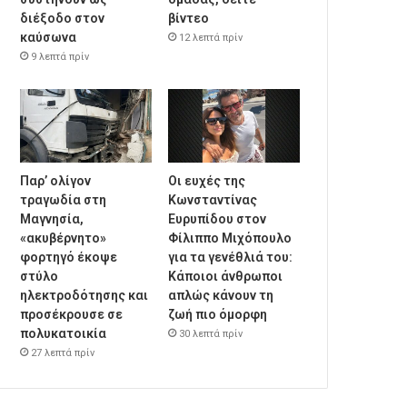
διέξοδο στον
βίντεο
καύσωνα
12 λεπτά πρίν
9 λεπτά πρίν
Παρ’ ολίγον
Οι ευχές της
τραγωδία στη
Κωνσταντίνας
Μαγνησία,
Ευρυπίδου στον
«ακυβέρνητο»
Φίλιππο Μιχόπουλο
φορτηγό έκοψε
για τα γενέθλιά του:
στύλο
Κάποιοι άνθρωποι
ηλεκτροδότησης και
απλώς κάνουν τη
προσέκρουσε σε
ζωή πιο όμορφη
πολυκατοικία
30 λεπτά πρίν
27 λεπτά πρίν