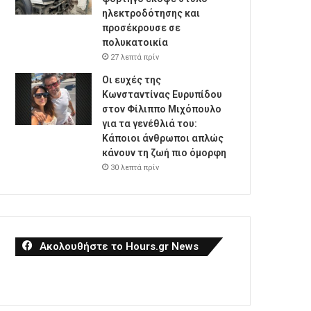
ηλεκτροδότησης και
προσέκρουσε σε
πολυκατοικία
27 λεπτά πρίν
Οι ευχές της
Κωνσταντίνας Ευρυπίδου
στον Φίλιππο Μιχόπουλο
για τα γενέθλιά του:
Κάποιοι άνθρωποι απλώς
κάνουν τη ζωή πιο όμορφη
30 λεπτά πρίν
Ακολουθήστε το Hours.gr News