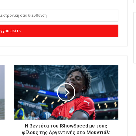
Η βεντέτα του IShowSpeed με τους
φίλους της Αργεντινής στο Μουντιάλ: