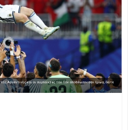
 της Αργεντινής και οι συμπαίκτες του τον αποθέωσαν σαν ήρωα, δείτε