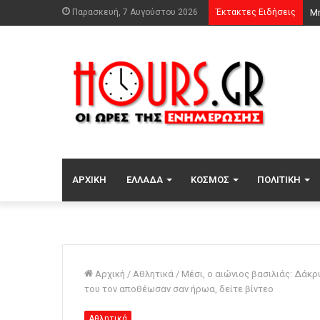
Παρασκευή, 7 Αυγούστου 2026
Έκτακτες Ειδήσεις
ΑΡΧΙΚΉ
ΕΛΛΆΔΑ
ΚΌΣΜΟΣ
ΠΟΛΙΤΙΚΉ
Αρχική
/
Αθλητικά
/
Μέσι, ο αιώνιος βασιλιάς: Δάκρ
του τον αποθέωσαν σαν ήρωα, δείτε βίντεο
Αθλητικά