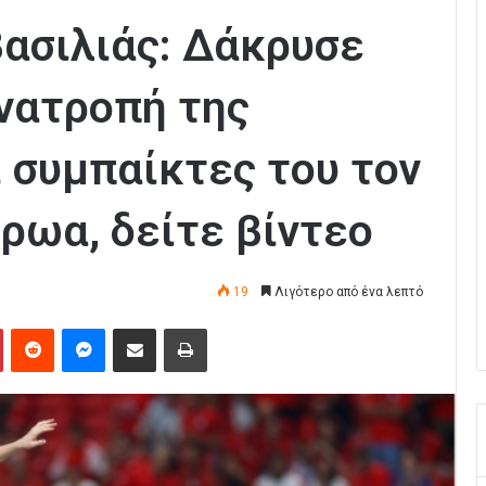
βασιλιάς: Δάκρυσε
ανατροπή της
ι συμπαίκτες του τον
ρωα, δείτε βίντεο
19
Λιγότερο από ένα λεπτό
Pinterest
Reddit
Messenger
Κοινοποίηση μέσω Email
Εκτύπωση