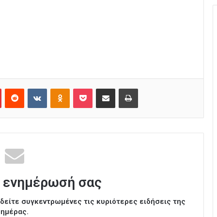
Pinterest
Reddit
VKontakte
Odnoklassniki
Pocket
Κοινοποίηση μέσω Email
Εκτύπωση
 ενημέρωσή σας
ι δείτε συγκεντρωμένες τις κυριότερες ειδήσεις της
ημέρας.