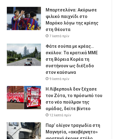
Μπαρτσελόνα: Ακύρωσε
φιλικό παιχνίδι στο
Μαρόκο λόγω της κρίσης
στη Θέουτα
7 λεπτά πρίν
Φάτε σούπα με κρέας…
σκύλου: Τα κρατικά ΜΜΕ
στη Βόρεια Κορέα τη
συστήνουν ως διέξοδο
στον καύσωνα
9 λεπτά πρίν
Η Λίβερπουλ δεν ξέχασε
τον Ζότα, το πρόσωπό του
στο νέο πούλμαν της
ομάδας, δείτε βίντεο
12 λεπτά πρίν
Παρ’ ολίγον τραγωδία στη
Μαγνησία, «ακυβέρνητο»
φορτηγό έκοψε στύλο