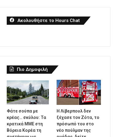
Ακολουθήστε το Hours Chat
Πιο Δημοφιλή
Φάτε σούπα με
Η Λίβερπουλ δεν
κρέας… σκύλου: Τα
ξέχασε τον Ζότα, το
κρατικά ΜΜΕ στη
πρόσωπό του στο
Βόρεια Κορέα τη
νέο πούλμαν της
συστήνουν ως
ομάδας, δείτε