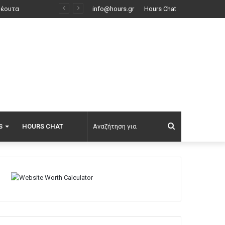
Φάτε σούπα με κρέας… σκύλου: Τα κρατικά ΜΜΕ στη Βόρεια Κορέα τη συστήνουν ως διέξοδο στον καύσωνα
info@hours.gr
Hours Chat
Αναζήτηση
S
HOURS CHAT
για