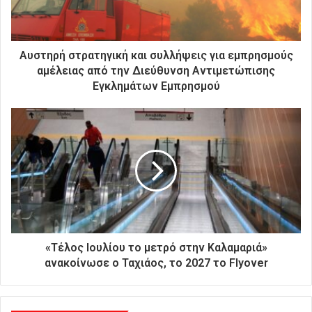
ε
κ
τ
ρ
Αυστηρή στρατηγική και συλλήψεις για εμπρησμούς
ο
αμέλειας από την Διεύθυνση Αντιμετώπισης
ν
Εγκλημάτων Εμπρησμού
ι
κ
ή
σ
α
ς
δ
ι
ε
ύ
θ
«Τέλος Ιουλίου το μετρό στην Καλαμαριά»
υ
ανακοίνωσε ο Ταχιάος, το 2027 το Flyover
ν
σ
η