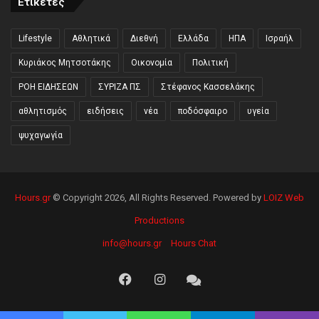
Ετικέτες
Lifestyle
Αθλητικά
Διεθνή
Ελλάδα
ΗΠΑ
Ισραήλ
Κυριάκος Μητσοτάκης
Οικονομία
Πολιτική
ΡΟΗ ΕΙΔΗΣΕΩΝ
ΣΥΡΙΖΑ ΠΣ
Στέφανος Κασσελάκης
αθλητισμός
ειδήσεις
νέα
ποδόσφαιρο
υγεία
ψυχαγωγία
Hours.gr
© Copyright 2026, All Rights Reserved. Powered by
LOIZ Web
Productions
info@hours.gr
Hours Chat
Facebook
Instagram
Hours
Chat