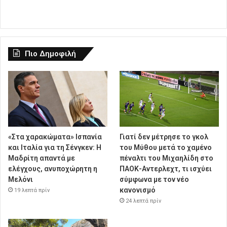
Πιο Δημοφιλή
«Στα χαρακώματα» Ισπανία
Γιατί δεν μέτρησε το γκολ
και Ιταλία για τη Σένγκεν: Η
του Μύθου μετά το χαμένο
Μαδρίτη απαντά με
πέναλτι του Μιχαηλίδη στο
ελέγχους, ανυποχώρητη η
ΠΑΟΚ-Αντερλεχτ, τι ισχύει
Μελόνι
σύμφωνα με τον νέο
κανονισμό
19 λεπτά πρίν
24 λεπτά πρίν