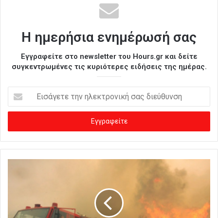
Η ημερήσια ενημέρωσή σας
Εγγραφείτε στο newsletter του Hours.gr και δείτε
συγκεντρωμένες τις κυριότερες ειδήσεις της ημέρας.
Ε
ι
σ
ά
γ
ε
τ
ε
τ
η
ν
η
λ