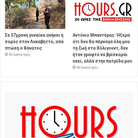
Σε 57χρονη γυναίκα ανήκει η
Αντόνιο Μπαντέρας: Ήξερα
σορός στον Λυκαβηττό, από
ότι δεν θα πέρναγα όλη μου
πτώση ο θάνατος
τη ζωή στο Χόλιγουντ, δεν
ήταν γραφτό να βρίσκομαι
35 λεπτά πρίν
εκεί, αλλά στην πατρίδα μου
40 λεπτά πρίν