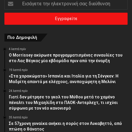
Εισάγετε
την
ηλεκτρονική
σας
διεύθυνση
Πιο Δημοφιλή
4 λεπτά πρίν
Ο Morrissey ακύρωσε προγραμματισμένες συναυλίες του
στο Λας Βέγκας μία εβδομάδα πριν από την έναρξη
19 λεπτά πρίν
«Στα χαρακώματα» Ισπανία και Ιταλία για τη Σένγκεν: Η
Μαδρίτη απαντά με ελέγχους, ανυποχώρητη η Μελόνι
24 λεπτά πρίν
Γιατί δεν μέτρησε το γκολ του Μύθου μετά το χαμένο
πέναλτι του Μιχαηλίδη στο ΠΑΟΚ-Αντερλεχτ, τι ισχύει
σύμφωνα με τον νέο κανονισμό
35 λεπτά πρίν
Σε 57χρονη γυναίκα ανήκει η σορός στον Λυκαβηττό, από
πτώση ο θάνατος