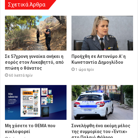
Σχετικά Άρθρα
Σε 57χρονη γυναίκα ανήκει η
Προήχθη σε Αστυνόμο Α’ η
σορός στον Λυκαβηττό, από
Κωνσταντία Δημογλίδου
πτώση ο θάνατος
1 ώρα πρίν
60 λεπτά πρίν
Μη χάσετε το ΘΕΜΑ που
Συνελήφθη ένα ακόμη μέλος
κυκλοφορεί
της συμμορίας του «Έντικ»
στο Παλαιό Φάληρο