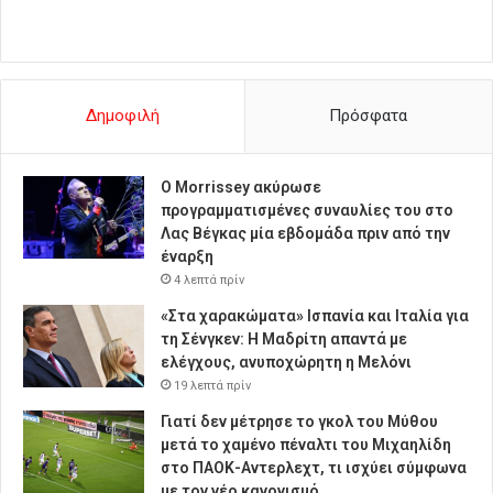
Δημοφιλή
Πρόσφατα
Ο Morrissey ακύρωσε
προγραμματισμένες συναυλίες του στο
Λας Βέγκας μία εβδομάδα πριν από την
έναρξη
4 λεπτά πρίν
«Στα χαρακώματα» Ισπανία και Ιταλία για
τη Σένγκεν: Η Μαδρίτη απαντά με
ελέγχους, ανυποχώρητη η Μελόνι
19 λεπτά πρίν
Γιατί δεν μέτρησε το γκολ του Μύθου
μετά το χαμένο πέναλτι του Μιχαηλίδη
στο ΠΑΟΚ-Αντερλεχτ, τι ισχύει σύμφωνα
με τον νέο κανονισμό