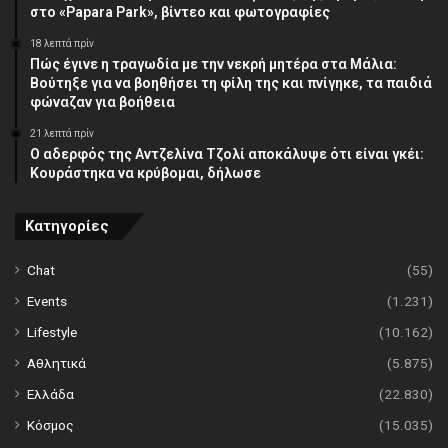
στο «Papara Park», βίντεο και φωτογραφίες
18 λεπτά πρίν
Πώς έγινε η τραγωδία με την νεκρή μητέρα στα Μάλια:
Βούτηξε για να βοηθήσει τη φίλη της και πνίγηκε, τα παιδιά
φώναζαν για βοήθεια
21 λεπτά πρίν
Ο αδερφός της Αντζελίνα Τζολί αποκάλυψε ότι είναι γκέι:
Κουράστηκα να κρύβομαι, δήλωσε
Κατηγορίες
Chat
(55)
Events
(1.231)
Lifestyle
(10.162)
Αθλητικά
(5.875)
Ελλάδα
(22.830)
Κόσμος
(15.035)