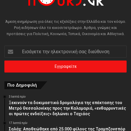
Άμεση ενημέρωση για όλες τις εξελίξεις στην Ελλάδα και τον κόσμο.
Ροή ειδήσεων όλο το εικοσιτετράωρο. Άρθρα, γνώμες και
προτάσεις για Πολιτική, Κοινωνία, Τοπικά, Οικονομία και Αθλητικά.
Εισάγετε
την
ηλεκτρονική
σας
διεύθυνση
Πιο Δημοφιλή
3 λεπτά πρίν
Ξεκινούν τα δοκιμαστικά δρομολόγια της επέκτασης του
Μετρό Θεσσαλονίκης προς την Καλαμαριά, «ενθαρρυντικές
οι πρώτες ενδείξεις» δηλώνει ο Ταχιάος
17 λεπτά πρίν
Σαλάχ: Αποθεώθηκε από 25.000 φίλους της Τραμπζονσπόρ