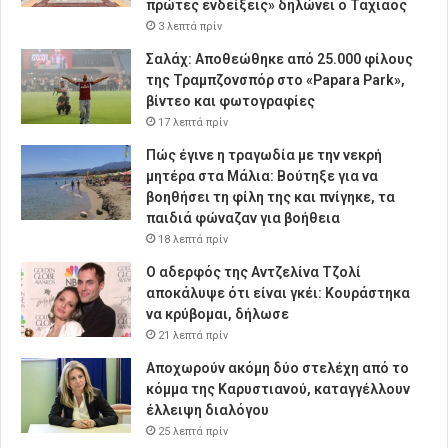
πρώτες ενδείξεις» δηλώνει ο Ταχιάος
3 λεπτά πρίν
Σαλάχ: Αποθεώθηκε από 25.000 φίλους
της Τραμπζονσπόρ στο «Papara Park»,
βίντεο και φωτογραφίες
17 λεπτά πρίν
Πώς έγινε η τραγωδία με την νεκρή
μητέρα στα Μάλια: Βούτηξε για να
βοηθήσει τη φίλη της και πνίγηκε, τα
παιδιά φώναζαν για βοήθεια
18 λεπτά πρίν
Ο αδερφός της Αντζελίνα Τζολί
αποκάλυψε ότι είναι γκέι: Κουράστηκα
να κρύβομαι, δήλωσε
21 λεπτά πρίν
Αποχωρούν ακόμη δύο στελέχη από το
κόμμα της Καρυστιανού, καταγγέλλουν
έλλειψη διαλόγου
25 λεπτά πρίν