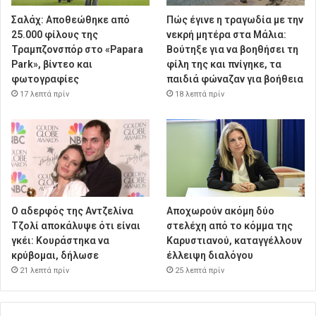
Σαλάχ: Αποθεώθηκε από
Πώς έγινε η τραγωδία με την
25.000 φίλους της
νεκρή μητέρα στα Μάλια:
Τραμπζονσπόρ στο «Papara
Βούτηξε για να βοηθήσει τη
Park», βίντεο και
φίλη της και πνίγηκε, τα
φωτογραφίες
παιδιά φώναζαν για βοήθεια
17 λεπτά πρίν
18 λεπτά πρίν
Ο αδερφός της Αντζελίνα
Αποχωρούν ακόμη δύο
Τζολί αποκάλυψε ότι είναι
στελέχη από το κόμμα της
γκέι: Κουράστηκα να
Καρυστιανού, καταγγέλλουν
κρύβομαι, δήλωσε
έλλειψη διαλόγου
21 λεπτά πρίν
25 λεπτά πρίν