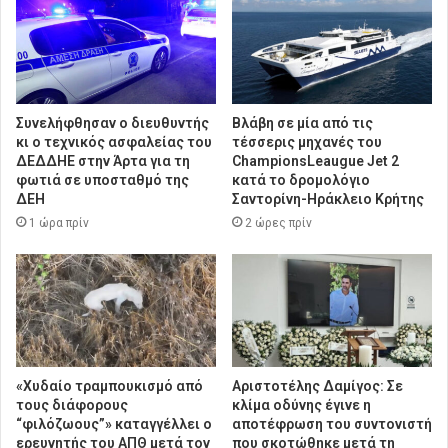
Συνελήφθησαν ο διευθυντής
Βλάβη σε μία από τις
κι ο τεχνικός ασφαλείας του
τέσσερις μηχανές του
ΔΕΔΔΗΕ στην Άρτα για τη
ChampionsLeaugue Jet 2
φωτιά σε υποσταθμό της
κατά το δρομολόγιο
ΔΕΗ
Σαντορίνη-Ηράκλειο Κρήτης
1 ώρα πρίν
2 ώρες πρίν
«Χυδαίο τραμπουκισμό από
Αριστοτέλης Δαμίγος: Σε
τους διάφορους
κλίμα οδύνης έγινε η
“φιλόζωους”» καταγγέλλει ο
αποτέφρωση του συντονιστή
ερευνητής του ΑΠΘ μετά τον
που σκοτώθηκε μετά τη