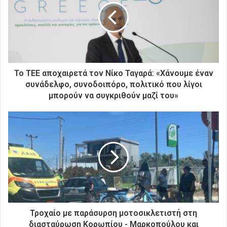
ν
η
λ
ε
κ
τ
ρ
To TEE αποχαιρετά τον Νίκο Ταγαρά: «Χάνουμε έναν
ο
συνάδελφο, συνοδοιπόρο, πολιτικό που λίγοι
ν
μπορούν να συγκριθούν μαζί του»
ι
κ
ή
σ
α
ς
δ
ι
ε
ύ
θ
Τροχαίο με παράσυρση μοτοσικλετιστή στη
υ
διασταύρωση Κορωπίου - Μαρκοπούλου και