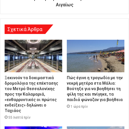
ν
Αιγαίως
σ
η
Σχετικά Άρθρα
Ξεκινούν τα δοκιμαστικά
Πώς έγινε η τραγωδία με την
δρομολόγια της επέκτασης
νεκρή μητέρα στα Μάλια:
του Μετρό Θεσσαλονίκης
Βούτηξε για να βοηθήσει τη
προς την Καλαμαριά,
φίλη της και πνίγηκε, τα
«ενθαρρυντικές οι πρώτες
παιδιά φώναζαν για βοήθεια
ενδείξεις» δηλώνει ο
1 ώρα πρίν
Ταχιάος
55 λεπτά πρίν