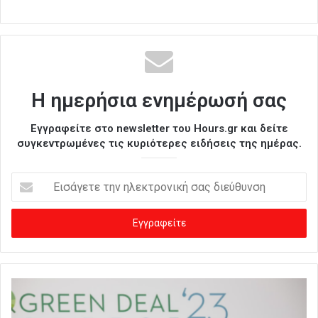
Η ημερήσια ενημέρωσή σας
Εγγραφείτε στο newsletter του Hours.gr και δείτε
συγκεντρωμένες τις κυριότερες ειδήσεις της ημέρας.
Ε
ι
σ
ά
γ
ε
τ
ε
τ
η