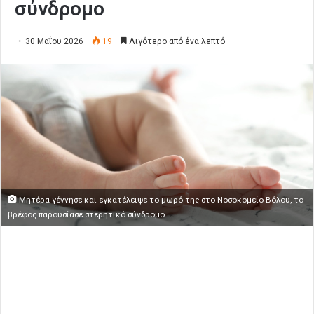
σύνδρομο
30 Μαΐου 2026
19
Λιγότερο από ένα λεπτό
Μητέρα γέννησε και εγκατέλειψε το μωρό της στο Νοσοκομείο Βόλου, το
βρέφος παρουσίασε στερητικό σύνδρομο