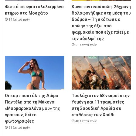
Φωτιά σε εγκαταλελειμμένο
Κωνσταντινούπολη: 26χρονη
κτήριο στο Μοσχάτο
δολοφονήθηκε στη μέση του
δρόμου – Τη σκότωσε ο
14 λεπτά πρίν
πρώην της έξω από
φαρμακείο που είχε πάει με
την αδελφή της
21 λεπτά πρίν
Οι καρτ ποστάλ της Δώρα
Τουλάχιστον 58 νεκροί στην
Παντέλη από τη Μύκονο:
Υεμένη και 11 τραυματίες
«Μαρμαροκολόνα μου» της
στη Σαουδική Αραβία σε
γράφουν, δείτε
επιθέσεις των Χούθι
φωτογραφίες
48 λεπτά πρίν
31 λεπτά πρίν