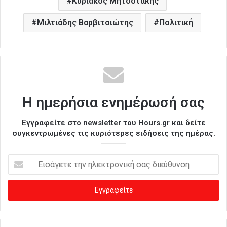
Κυριάκος Μητσοτάκης
Μιλτιάδης Βαρβιτσιώτης
Πολιτική
Η ημερήσια ενημέρωσή σας
Εγγραφείτε στο newsletter του Hours.gr και δείτε
συγκεντρωμένες τις κυριότερες ειδήσεις της ημέρας.
Ε
ι
σ
ά
γ
ε
τ