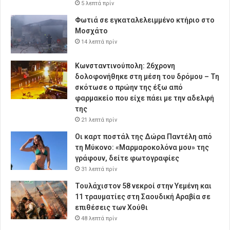
5 λεπτά πρίν
Φωτιά σε εγκαταλελειμμένο κτήριο στο
Μοσχάτο
14 λεπτά πρίν
Κωνσταντινούπολη: 26χρονη
δολοφονήθηκε στη μέση του δρόμου – Τη
σκότωσε ο πρώην της έξω από
φαρμακείο που είχε πάει με την αδελφή
της
21 λεπτά πρίν
Οι καρτ ποστάλ της Δώρα Παντέλη από
τη Μύκονο: «Μαρμαροκολόνα μου» της
γράφουν, δείτε φωτογραφίες
31 λεπτά πρίν
Τουλάχιστον 58 νεκροί στην Υεμένη και
11 τραυματίες στη Σαουδική Αραβία σε
επιθέσεις των Χούθι
48 λεπτά πρίν