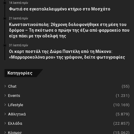
14 λεπτά πρίν
Φωτιά σε εγκαταλελειμμένο κτήριο στο Μοσχάτο
21 λεπτά πρίν
Κωνσταντινούπολη: 26χρονη δολοφονήθηκε στη μέση του
δρόμου – Τη σκότωσε ο πρώην της έξω από φαρμακείο που
είχε πάει με την αδελφή της
31 λεπτά πρίν
Οι καρτ ποστάλ της Δώρα Παντέλη από τη Μύκονο:
«Μαρμαροκολόνα μου» της γράφουν, δείτε φωτογραφίες
Κατηγορίες
Chat
(55)
Events
(1.231)
Lifestyle
(10.169)
Αθλητικά
(5.879)
Ελλάδα
(22.857)
Κόσμος
(15.062)