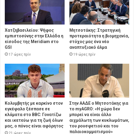
Χατζηβασιλείου: Ψήφος
Μητσοτάκης: Στρατηγική
εμπιστοσύνης στην Ελλάδα η
προτεραιότητα η βιομηχανία,
είσοδος της Meridiam στο
στόχος μας ένα νέο
GSI
αναπτυξιακό άλμα
17 ώρες πρίν
19 ώρες πρίν
Κολυμβητής με καρκίνο στον
Στην ΑΑΔΕ ο Μητσοτάκης για
εγκέφαλο ξέσπασε σε
το myAGRO: «Η χώρα δεν
κλάματα στο BBC: Γονατίζω
μπορεί να είναι άλλο
και ικετεύω για τη ζωή όλων
αιχμάλωτη των κυκλωμάτων,
μας, ο πόνος είναι αφόρητος
του ρουσφετιού και του
παλαιοκομματισμού»
21 ώρες πρίν