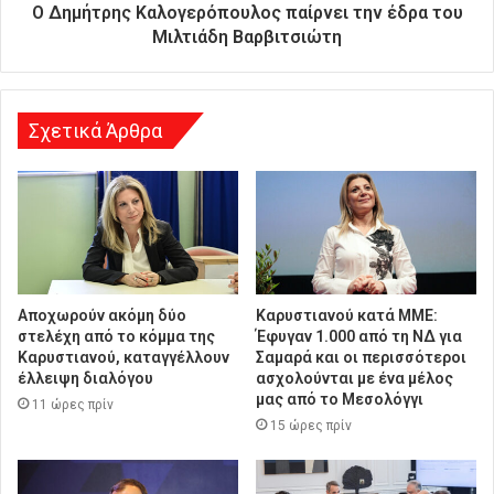
ύ
Ο Δημήτρης Καλογερόπουλος παίρνει την έδρα του
θ
Μιλτιάδη Βαρβιτσιώτη
υ
ν
σ
η
Σχετικά Άρθρα
Αποχωρούν ακόμη δύο
Καρυστιανού κατά ΜΜΕ:
στελέχη από το κόμμα της
Έφυγαν 1.000 από τη ΝΔ για
Καρυστιανού, καταγγέλλουν
Σαμαρά και οι περισσότεροι
έλλειψη διαλόγου
ασχολούνται με ένα μέλος
μας από το Μεσολόγγι
11 ώρες πρίν
15 ώρες πρίν