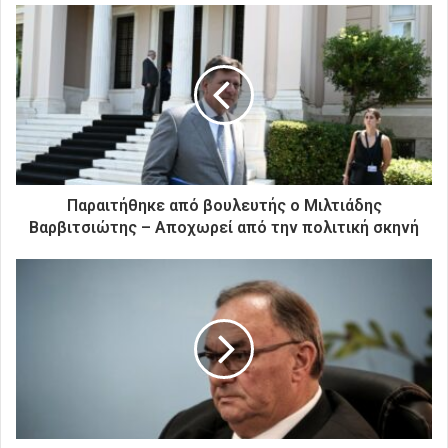
ε
τ
η
ν
η
λ
ε
κ
τ
ρ
Παραιτήθηκε από βουλευτής ο Μιλτιάδης
ο
Βαρβιτσιώτης – Αποχωρεί από την πολιτική σκηνή
ν
ι
κ
ή
σ
α
ς
δ
ι
ε