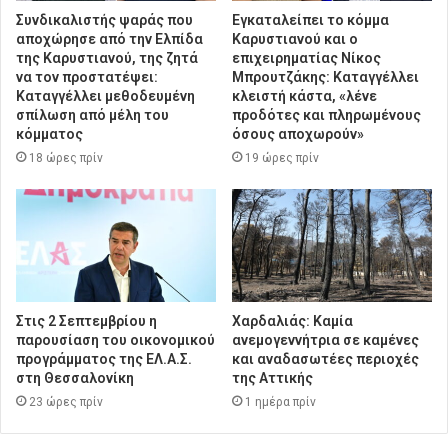
Συνδικαλιστής ψαράς που
Εγκαταλείπει το κόμμα
αποχώρησε από την Ελπίδα
Καρυστιανού και ο
της Καρυστιανού, της ζητά
επιχειρηματίας Νίκος
να τον προστατέψει:
Μπρουτζάκης: Καταγγέλλει
Καταγγέλλει μεθοδευμένη
κλειστή κάστα, «λένε
σπίλωση από μέλη του
προδότες και πληρωμένους
κόμματος
όσους αποχωρούν»
18 ώρες πρίν
19 ώρες πρίν
Στις 2 Σεπτεμβρίου η
Χαρδαλιάς: Καμία
παρουσίαση του οικονομικού
ανεμογεννήτρια σε καμένες
προγράμματος της ΕΛ.Α.Σ.
και αναδασωτέες περιοχές
στη Θεσσαλονίκη
της Αττικής
23 ώρες πρίν
1 ημέρα πρίν