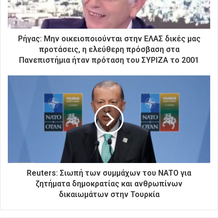
ε
κ
τ
ρ
Ρήγας: Μην οικειοποιούνται στην ΕΛΑΣ δικές μας
ο
προτάσεις, η ελεύθερη πρόσβαση στα
ν
Πανεπιστήμια ήταν πρόταση του ΣΥΡΙΖΑ το 2001
ι
κ
ή
σ
α
ς
δ
ι
ε
ύ
θ
Reuters: Σιωπή των συμμάχων του NATO για
υ
ζητήματα δημοκρατίας και ανθρωπίνων
ν
δικαιωμάτων στην Τουρκία
σ
η