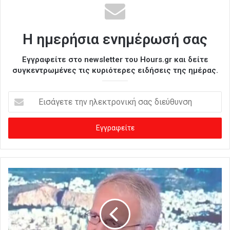
Η ημερήσια ενημέρωσή σας
Εγγραφείτε στο newsletter του Hours.gr και δείτε
συγκεντρωμένες τις κυριότερες ειδήσεις της ημέρας.
Ε
ι
σ
ά
γ
ε
τ
ε
τ
η
ν
η
λ