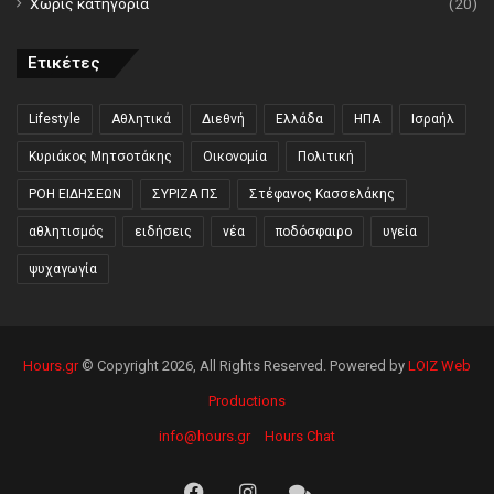
Χωρίς κατηγορία
(20)
Ετικέτες
Lifestyle
Αθλητικά
Διεθνή
Ελλάδα
ΗΠΑ
Ισραήλ
Κυριάκος Μητσοτάκης
Οικονομία
Πολιτική
ΡΟΗ ΕΙΔΗΣΕΩΝ
ΣΥΡΙΖΑ ΠΣ
Στέφανος Κασσελάκης
αθλητισμός
ειδήσεις
νέα
ποδόσφαιρο
υγεία
ψυχαγωγία
Hours.gr
© Copyright 2026, All Rights Reserved. Powered by
LOIZ Web
Productions
info@hours.gr
Hours Chat
Facebook
Instagram
Hours