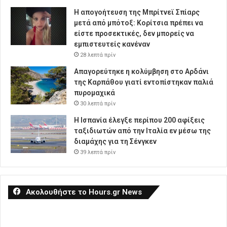
Η απογοήτευση της Μπρίτνεϊ Σπίαρς
μετά από μπότοξ: Κορίτσια πρέπει να
είστε προσεκτικές, δεν μπορείς να
εμπιστευτείς κανέναν
28 λεπτά πρίν
Απαγορεύτηκε η κολύμβηση στο Αρδάνι
της Καρπάθου γιατί εντοπίστηκαν παλιά
πυρομαχικά
30 λεπτά πρίν
Η Ισπανία έλεγξε περίπου 200 αφίξεις
ταξιδιωτών από την Ιταλία εν μέσω της
διαμάχης για τη Σένγκεν
39 λεπτά πρίν
Ακολουθήστε το Hours.gr News