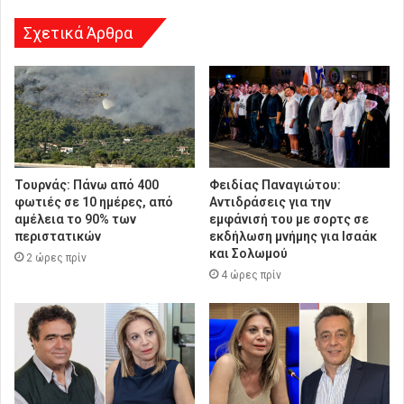
Σχετικά Άρθρα
Τουρνάς: Πάνω από 400
Φειδίας Παναγιώτου:
φωτιές σε 10 ημέρες, από
Αντιδράσεις για την
αμέλεια το 90% των
εμφάνισή του με σορτς σε
περιστατικών
εκδήλωση μνήμης για Ισαάκ
και Σολωμού
2 ώρες πρίν
4 ώρες πρίν