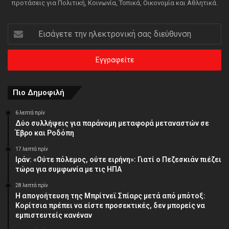
προτάσεις για Πολιτική, Κοινωνία, Τοπικά, Οικονομία και Αθλητικά.
Εισάγετε
την
ηλεκτρονική
σας
διεύθυνση
Πιο Δημοφιλή
6 λεπτά πρίν
Δύο συλλήψεις για παράνομη μεταφορά μεταναστών σε
Έβρο και Ροδόπη
17 λεπτά πρίν
Ιράν: «Ούτε πόλεμος, ούτε ειρήνη»: Γιατί ο Πεζεσκιάν πιέζει
τώρα για συμφωνία με τις ΗΠΑ
28 λεπτά πρίν
Η απογοήτευση της Μπρίτνεϊ Σπίαρς μετά από μπότοξ:
Κορίτσια πρέπει να είστε προσεκτικές, δεν μπορείς να
εμπιστευτείς κανέναν