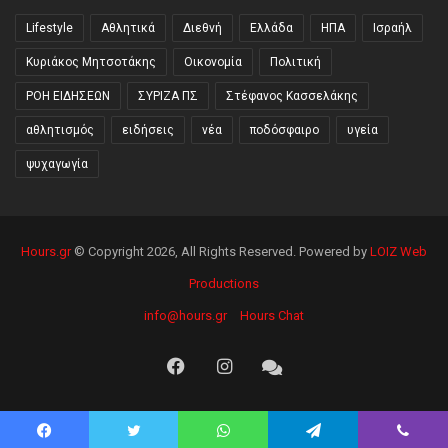
Lifestyle
Αθλητικά
Διεθνή
Ελλάδα
ΗΠΑ
Ισραήλ
Κυριάκος Μητσοτάκης
Οικονομία
Πολιτική
ΡΟΗ ΕΙΔΗΣΕΩΝ
ΣΥΡΙΖΑ ΠΣ
Στέφανος Κασσελάκης
αθλητισμός
ειδήσεις
νέα
ποδόσφαιρο
υγεία
ψυχαγωγία
Hours.gr
© Copyright 2026, All Rights Reserved. Powered by
LOIZ Web
Productions
info@hours.gr
Hours Chat
Facebook
Instagram
Hours
Chat