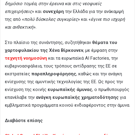
δημόσιο τομέα, στην έρευνα και στις νεοφυείς
επιχειρήσεις
» και
συνεχάρη
την Ελλάδα για την ανάκαμψή
της από «
πολύ δύσκολες συγκυρίες
» και «
έγινε πιο ισχυρή
και ανθεκτική
».
Στο πλαίσιο της συνάντησης, συζητήθηκαν
θέματα του
χαρτοφυλακίου της Χένα Βίρκουνεν
, με έμφαση στην
τεχνητή νοημοσύνη
και τα ευρωπαϊκά AI Factories, την
κυβερνοασφάλεια, τους τρόπους αντίδρασης της ΕΕ σε
εκστρατείες
παραπληροφόρησης
, καθώς και την ανάγκη
ενίσχυσης της αμυντικής τεχνολογίας της ΕΕ. Ως προς την
ενίσχυση της κοινής
ευρωπαϊκής άμυνας
, ο πρωθυπουργός
επανέλαβε την
ανάγκη ευρωπαϊκής χρηματοδότησης
για
εμβληματικά προγράμματα κοινού ενδιαφέροντος στην άμυνα.
Διαβάστε επίσης