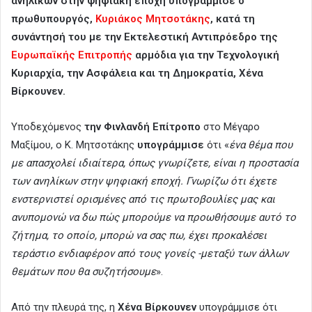
ανηλίκων στην ψηφιακή εποχή υπογράμμισε ο
πρωθυπουργός,
Κυριάκος Μητσοτάκης
, κατά τη
συνάντησή του με την Εκτελεστική Αντιπρόεδρο της
Ευρωπαϊκής Επιτροπής
αρμόδια για την Τεχνολογική
Κυριαρχία, την Ασφάλεια και τη Δημοκρατία, Χένα
Βίρκουνεν.
Υποδεχόμενος
την Φινλανδή Επίτροπο
στο Μέγαρο
Μαξίμου, ο Κ. Μητσοτάκης
υπογράμμισε
ότι «
ένα θέμα που
με απασχολεί ιδιαίτερα, όπως γνωρίζετε, είναι η προστασία
των ανηλίκων στην ψηφιακή εποχή. Γνωρίζω ότι έχετε
ενστερνιστεί ορισμένες από τις πρωτοβουλίες μας και
ανυπομονώ να δω πώς μπορούμε να προωθήσουμε αυτό το
ζήτημα, το οποίο, μπορώ να σας πω, έχει προκαλέσει
τεράστιο ενδιαφέρον από τους γονείς -μεταξύ των άλλων
θεμάτων που θα συζητήσουμε
».
Από την πλευρά της, η
Χένα Βίρκουνεν
υπογράμμισε ότι