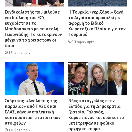
Συνδικαλιστής που μιλούσε
Η Τουρκία «γκριζάρει» ξανά
για διάλυση του ΕΣΥ,
το Αιγαίο και προκαλεί με
ευχαρίστησε το
αφορμή το Ειδικό
Μποδοσάκειο με επιστολή –
Χωροταξικό Πλαίσιο για τον
Γεωργιάδης: Το κατακρίνουν
Τουρισμό
μέχρι να το χρειαστούν οι
13 ώρες πρίν
ίδιοι
13 ώρες πρίν
Σκέρτσος: «Αναλύσεις της
Νέες καταγγελίες στην
παραλίας» από ΠΑΣΟΚ και
Ελπίδα για τη Δημοκρατία:
ΕΛΑΣ, κάνουν επιλεκτική
Γρατσία, Γαλανός,
κοπτοραπτική στατιστικών
Καρυστιανού και αυλικοί το
στοιχείων
μετέτρεψαν σε φοβικό
αρχηγικό κόμμα
14 ώρες πρίν