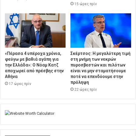
15 ώρες πρίν
«Πέρασα 4 υπέροχα χρόνια,
Σκέρτσος: Η μεγαλύτερη τιμή
φεύγω με βαθιά αγάπη για
στη μνήμη των νεκρών
την Ελλάδα»: Ο Νόαμ Κατζ
πυροσβεστών και πιλότων
αποχωρεί από πρέσβης στην
είναι να μην σταματήσουμε
Αθήνα
ποτέ να επενδύουμε στην
πρόληψη
17 ώρες πρίν
22 ώρες πρίν