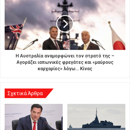
ή
σ
α
ς
δ
ι
ε
ύ
θ
Η Αυστραλία αναμορφώνει τον στρατό της –
υ
Αγοράζει ιαπωνικές φρεγάτες και «μαύρους
ν
καρχαρίες» λόγω… Κίνας
σ
η
Σχετικά Άρθρα