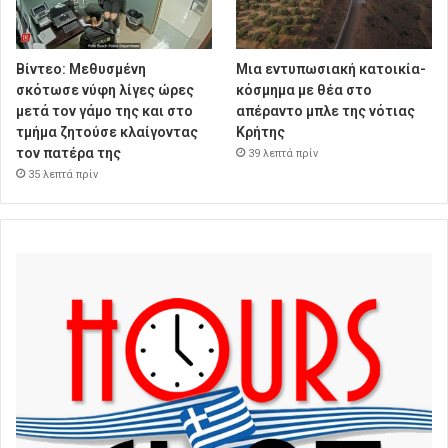
Βίντεο: Μεθυσμένη
Μια εντυπωσιακή κατοικία-
σκότωσε νύφη λίγες ώρες
κόσμημα με θέα στο
μετά τον γάμο της και στο
απέραντο μπλε της νότιας
τμήμα ζητούσε κλαίγοντας
Κρήτης
τον πατέρα της
39 λεπτά πρίν
35 λεπτά πρίν