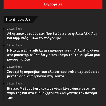
σας
διεύθυνση
Πιο Δημοφιλή
21 λεπτά πρίν
Αθλητικές μεταδόσεις: Πού θα δείτε τα φιλικά ΑΕΚ, Άρη
και Κηφισιάς – Όλο το πρόγραμμα
23 λεπτά πρίν
Η Νατάσα Εξηνταβελώνη επισκέφτηκε τη Λίλα Μπακλέση
στο μαιευτήριο: Ελπίδα για τον κόσμο τούτο, οι φίλοι μου
κάνουν παιδιά
26 λεπτά πρίν
Συνετρίβη πυροσβεστικό ελικόπτερο ενώ επιχειρούσε σε
μεγάλη δασική πυρκαγιά στη Γιούτα
35 λεπτά πρίν
Βίντεο: Μεθυσμένη σκότωσε νύφη λίγες ώρες μετά τον
γάμο της και στο τμήμα ζητούσε κλαίγοντας τον πατέρα
της