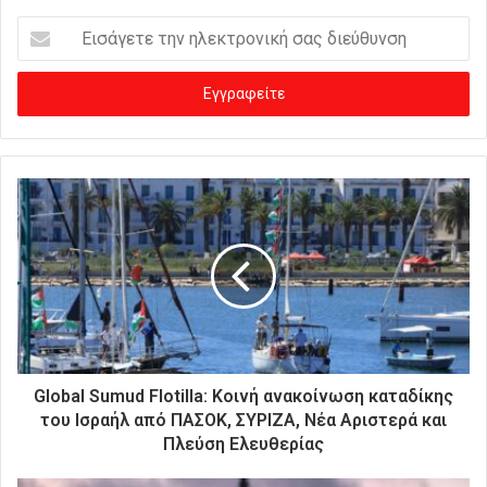
Ε
ι
σ
ά
γ
ε
τ
ε
τ
η
ν
η
λ
ε
κ
τ
ρ
Global Sumud Flotilla: Κοινή ανακοίνωση καταδίκης
ο
του Ισραήλ από ΠΑΣΟΚ, ΣΥΡΙΖΑ, Νέα Αριστερά και
ν
Πλεύση Ελευθερίας
ι
κ