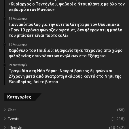
«Κυρίαρχος ο Τεντόγλου, φαβορί ο Ντουπλάντις με όλο τον
σεβασμό στον Μανόλο»
11 λεπτά πρίν
Γιαννακόπουλος για την αντιπαλότητα με τον Ολυμπιακό:
«Πριν 10 χρόνια φώναζαν οφσάιντ, δεν ήξεραν ότι η μπάλα
του μπάσκετ είναι πορτοκαλί»
26 λεπτά πρίν
Χαμόγελο του Παιδιού: Εξαφανίστηκε 13χρονος από χώρο
φιλοξενίας ασυνόδευτων ανηλίκων στα Εξάρχεια
29 λεπτά πρίν
Τραγωδία στη Νέα Υόρκη: Νεκροί βρέφος 5 μηνών και
27χρονη μετά από ανατροπή σκάφους κοντά στο Νησί της
Ελευθερίας, δείτε βίντεο
Κατηγορίες
Chat
(55)
Events
(1.235)
Lifestyle
(10.242)