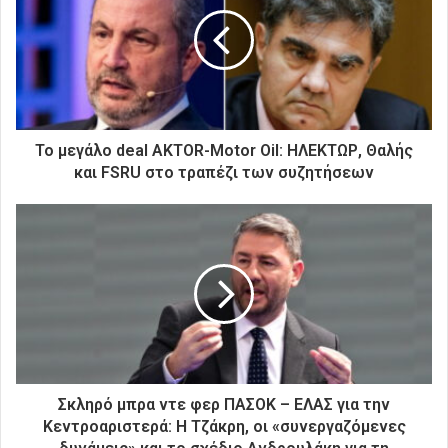
η
ν
η
λ
ε
κ
τ
ρ
Το μεγάλο deal AKTOR-Motor Oil: ΗΛΕΚΤΩΡ, Θαλής
ο
και FSRU στο τραπέζι των συζητήσεων
ν
ι
κ
ή
σ
α
ς
δ
ι
ε
ύ
Σκληρό μπρα ντε φερ ΠΑΣΟΚ – ΕΛΑΣ για την
θ
Κεντροαριστερά: Η Τζάκρη, οι «συνεργαζόμενες
υ