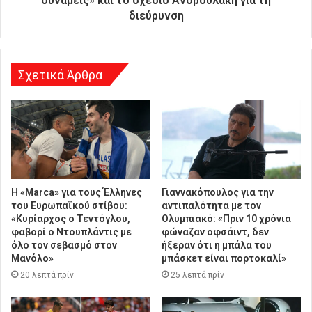
δυνάμεις» και το σχέδιο Ανδρουλάκη για τη
ν
διεύρυνση
σ
η
Σχετικά Άρθρα
Η «Marca» για τους Έλληνες
Γιαννακόπουλος για την
του Ευρωπαϊκού στίβου:
αντιπαλότητα με τον
«Κυρίαρχος ο Τεντόγλου,
Ολυμπιακό: «Πριν 10 χρόνια
φαβορί ο Ντουπλάντις με
φώναζαν οφσάιντ, δεν
όλο τον σεβασμό στον
ήξεραν ότι η μπάλα του
Μανόλο»
μπάσκετ είναι πορτοκαλί»
20 λεπτά πρίν
25 λεπτά πρίν