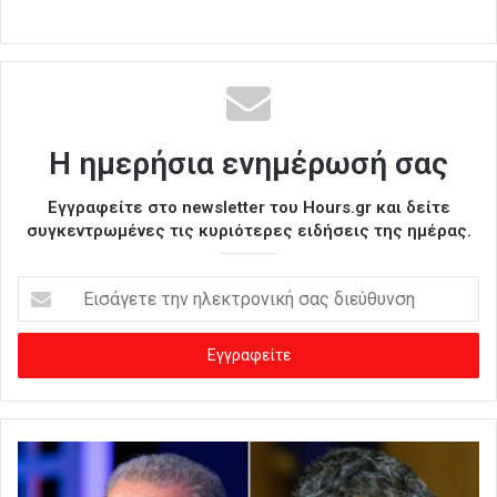
Η ημερήσια ενημέρωσή σας
Εγγραφείτε στο newsletter του Hours.gr και δείτε
συγκεντρωμένες τις κυριότερες ειδήσεις της ημέρας.
Ε
ι
σ
ά
γ
ε
τ
ε
τ