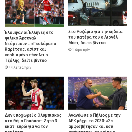
Στο Ροζάριο για την κηδεία
Έλαμψαν οι Έλληνες στο
του πατέρα του ο Λιονέλ
φιλικό Άρσεναλ –
Μέσι, δείτε βίντεο
Ντόρτμουντ: «Γκολάρα» ο
Καρέτσας, ασίστ και
1 ώρα πρίν
κερδισμένο πέναλτι ο
Τζόλης, δείτε βίντεο
44 λεπτά πρίν
Δεν υποχωρεί ο Ολυμπιακός
Ανανέωσε ο Πήλιος με την
στο θέμα Γουόκαπ: Ζητά 3
ΑΕΚ μέχρι το 2030: «Σε
εκατ. ευρώ για να τον
αμφισβήτησαν και εσύ