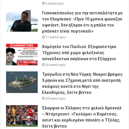
6 λεπτά πρίν
Γιαννακόπουλος για την αντιπαλότητα με
τον Ολυμπιακό: «Πριν 10 χρόνια φώναζαν
οφσάιντ, δεν ήξεραν ότι η μπάλα του
μπάσκετ είναι πορτοκαλί»
11 λεπτά πρίν
Χαμόγελο του Παιδιού: Εξαφανίστηκε
13χρονος από χώρο φιλοξενίας
ασυνόδευτων ανηλίκων στα Εξάρχεια
26 λεπτά πρίν
Τραγωδία στη Νέα Υόρκη: Νεκροί βρέφος
5 μηνών και 27χρονη μετά από ανατροπή
σκάφους κοντά στο Νησί της
Ελευθερίας, δείτε βίντεο
29 λεπτά πρίν
Έλαμψαν οι Έλληνες στο φιλικό Άρσεναλ
– Ντόρτμουντ: «Γκολάρα» ο Καρέτσας,
ασίστ και κερδισμένο πέναλτι ο Τζόλης,
δείτε βίντεο