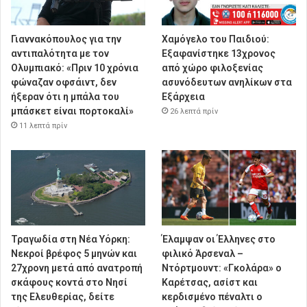
Γιαννακόπουλος για την
Χαμόγελο του Παιδιού:
αντιπαλότητα με τον
Εξαφανίστηκε 13χρονος
Ολυμπιακό: «Πριν 10 χρόνια
από χώρο φιλοξενίας
φώναζαν οφσάιντ, δεν
ασυνόδευτων ανηλίκων στα
ήξεραν ότι η μπάλα του
Εξάρχεια
μπάσκετ είναι πορτοκαλί»
26 λεπτά πρίν
11 λεπτά πρίν
Τραγωδία στη Νέα Υόρκη:
Έλαμψαν οι Έλληνες στο
Νεκροί βρέφος 5 μηνών και
φιλικό Άρσεναλ –
27χρονη μετά από ανατροπή
Ντόρτμουντ: «Γκολάρα» ο
σκάφους κοντά στο Νησί
Καρέτσας, ασίστ και
της Ελευθερίας, δείτε
κερδισμένο πέναλτι ο