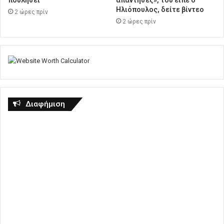
πουλήσει
απάντησες», του είπε ο
Ηλιόπουλος, δείτε βίντεο
2 ώρες πρίν
2 ώρες πρίν
Διαφήμιση